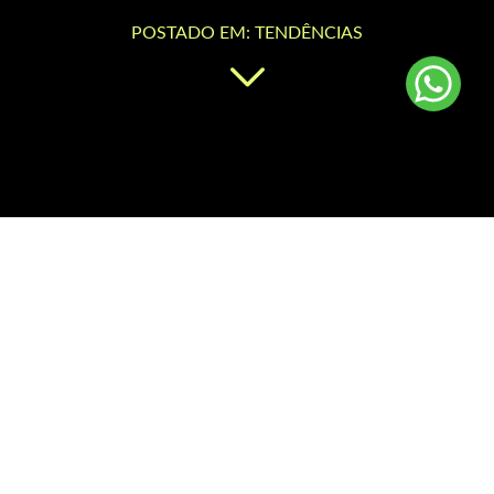
POSTADO EM: TENDÊNCIAS
Com a chegada do outono/inverno 2023, as tendências de moda
para botas estão começando a surgir. Neste ano, podemos esperar
ver uma mistura de estilos clássicos com algumas reviravoltas
modernas. Aqui estão algumas tendências de botas que estão
bombando e outras que prometem entregar em 2023.
Botas Western: a bota do