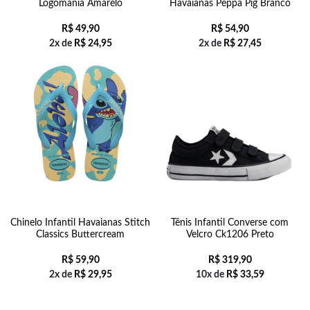
Logomania Amarelo
Havaianas Peppa Pig Branco
R$
49,90
R$
54,90
2x de
R$
24,95
2x de
R$
27,45
Chinelo Infantil Havaianas Stitch
Tênis Infantil Converse com
Classics Buttercream
Velcro Ck1206 Preto
R$
59,90
R$
319,90
2x de
R$
29,95
10x de
R$
33,59