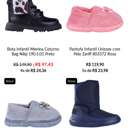
Bota Infantil Menina Coturno
Pantufa Infantil Unissex com
Bag Nilqi 190.5.01 Preto
Pelo Zariff 803372 Rosa
R$
97,43
R$
149,90
R$
119,90
4x de
R$
24,36
5x de
R$
23,98
Novo
Novo