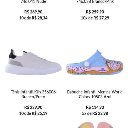
746.041 Nude
746.038 Branco/Pink
R$
269,90
R$
259,90
10x de
R$
28,34
10x de
R$
27,29
Tênis Infantil Klin 356006
Babuche Infantil Menina World
Branco/Preto
Colors 10503 Azul
R$
239,90
R$
114,90
10x de
R$
25,19
5x de
R$
22,98