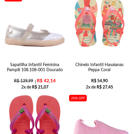
Sapatilha Infantil Feminina
Chinelo Infantil Havaianas
Pampili 108.108-001 Dourado
Peppa Coral
R$
42,14
R$
139,99
R$
54,90
2x de
R$
21,07
2x de
R$
27,45
20% OFF