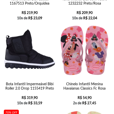
1167513 Preto/Orquidea
1232232 Preto/Rosa
R$
219,90
R$
209,90
10x de
R$
23,09
10x de
R$
22,04
Bota Infantil Impermeável Bibi
Chinelo Infantil Menina
Roller 2.0 Drop 1155419 Preto
Havaianas Classics Fc Rosa
R$
319,90
R$
54,90
10x de
R$
33,59
2x de
R$
27,45
70% OFF