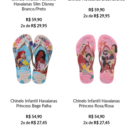
Havaianas Slim Disney
Branco/Preto
R$
59,90
2x de
R$
29,95
R$
59,90
2x de
R$
29,95
Chinelo Infantil Havaianas
Chinelo Infantil Havaianas
Princess Bege Palha
Princess Rosa/Rosa
R$
54,90
R$
54,90
2x de
R$
27,45
2x de
R$
27,45