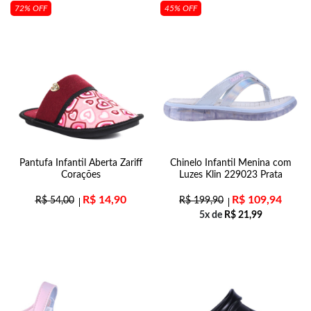
72% OFF
45% OFF
Pantufa Infantil Aberta Zariff
Chinelo Infantil Menina com
Corações
Luzes Klin 229023 Prata
R$
14,90
R$
109,94
R$
54,00
R$
199,90
5x de
R$
21,99