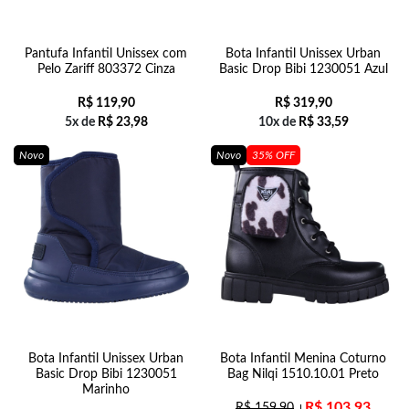
Pantufa Infantil Unissex com
Bota Infantil Unissex Urban
Pelo Zariff 803372 Cinza
Basic Drop Bibi 1230051 Azul
R$
119,90
R$
319,90
5x de
R$
23,98
10x de
R$
33,59
Novo
Novo
35% OFF
Bota Infantil Unissex Urban
Bota Infantil Menina Coturno
Basic Drop Bibi 1230051
Bag Nilqi 1510.10.01 Preto
Marinho
R$
103,93
R$
159,90