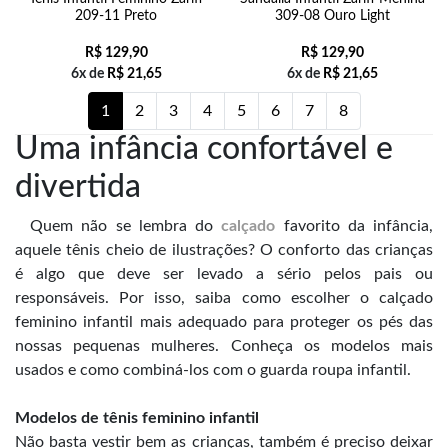
209-11 Preto
309-08 Ouro Light
R$
129,90
R$
129,90
6x de
R$
21,65
6x de
R$
21,65
1
2
3
4
5
6
7
8
Uma infância confortável e
divertida
Quem não se lembra do
calçado
favorito da infância,
aquele tênis cheio de ilustrações? O conforto das crianças
é algo que deve ser levado a sério pelos pais ou
responsáveis. Por isso, saiba como escolher o calçado
feminino infantil mais adequado para proteger os pés das
nossas pequenas mulheres. Conheça os modelos mais
usados e como combiná-los com o guarda roupa infantil.
Modelos de tênis feminino infantil
Não basta vestir bem as crianças, também é preciso deixar