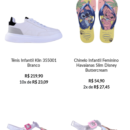
Tênis Infantil Klin 355001
Chinelo Infantil Feminino
Branco
Havaianas Slim Disney
Buttercream
R$
219,90
R$
54,90
10x de
R$
23,09
2x de
R$
27,45