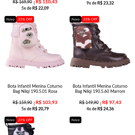
R$
110,43
R$
169,90
9x de
R$
23,32
5x de
R$
22,09
Novo
35% OFF
Novo
35% OFF
Bota Infantil Menina Coturno
Bota Infantil Menina Coturno
Bag Nilqi 190.5.01 Rosa
Bag Nilqi 190.5.60 Marrom
R$
103,93
R$
97,43
R$
159,90
R$
149,90
5x de
R$
20,79
4x de
R$
24,36
Novo
35% OFF
Novo