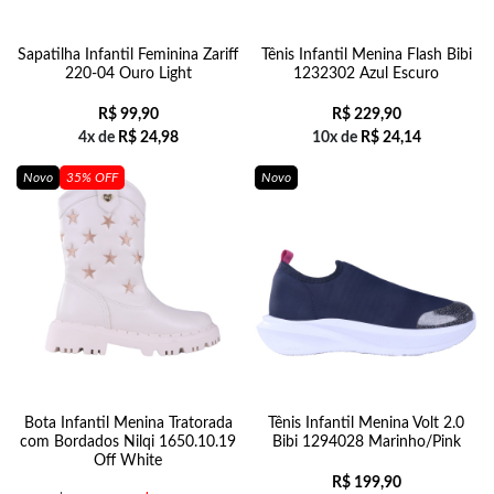
Sapatilha Infantil Feminina Zariff
Tênis Infantil Menina Flash Bibi
220-04 Ouro Light
1232302 Azul Escuro
R$
99,90
R$
229,90
4x de
R$
24,98
10x de
R$
24,14
Novo
35% OFF
Novo
Bota Infantil Menina Tratorada
Tênis Infantil Menina Volt 2.0
com Bordados Nilqi 1650.10.19
Bibi 1294028 Marinho/Pink
Off White
R$
199,90