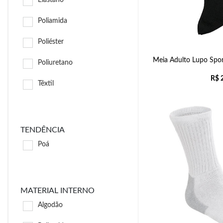
Elastano
Poliamida
Poliéster
Meia Adulto Lupo Spo
Poliuretano
R$
2
Têxtil
TENDÊNCIA
Poá
MATERIAL INTERNO
Algodão