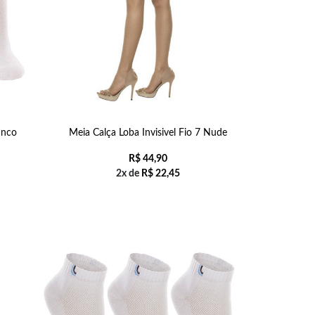
anco
Meia Calça Loba Invisivel Fio 7 Nude
R$
44,90
2x de
R$
22,45