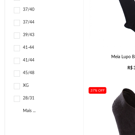
37/40
37/44
39/43
41-44
Meia Lupo Ba
41/44
R$
3
45/48
XG
37% OFF
28/31
Mais ...