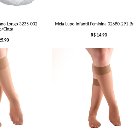
ano Longo 3235-002
Meia Lupo Infantil Feminina 02680-291 B
o/Cinza
R$
14,90
5,90