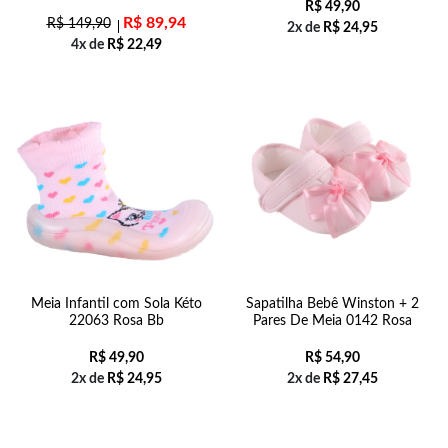
R$
49,90
R$
89,94
R$
149,90
2x de
R$
24,95
4x de
R$
22,49
Meia Infantil com Sola Kéto
Sapatilha Bebê Winston + 2
22063 Rosa Bb
Pares De Meia 0142 Rosa
R$
49,90
R$
54,90
2x de
R$
24,95
2x de
R$
27,45