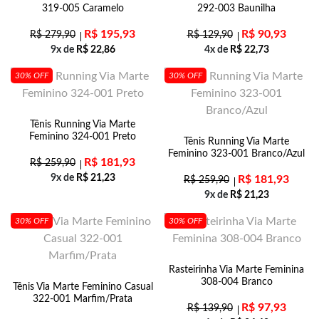
319-005 Caramelo
292-003 Baunilha
R$
195,93
R$
90,93
R$
279,90
R$
129,90
9x de
R$
22,86
4x de
R$
22,73
30% OFF
30% OFF
Tênis Running Via Marte
Feminino 324-001 Preto
Tênis Running Via Marte
Feminino 323-001 Branco/Azul
R$
181,93
R$
259,90
9x de
R$
21,23
R$
181,93
R$
259,90
9x de
R$
21,23
30% OFF
30% OFF
Rasteirinha Via Marte Feminina
308-004 Branco
Tênis Via Marte Feminino Casual
322-001 Marfim/Prata
R$
97,93
R$
139,90