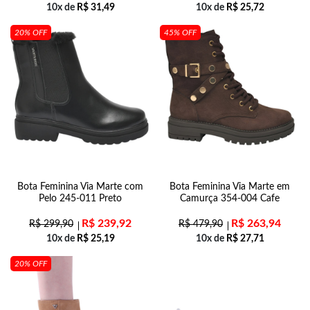
10x de
R$
31,49
10x de
R$
25,72
20% OFF
45% OFF
Bota Feminina Via Marte com
Bota Feminina Via Marte em
Pelo 245-011 Preto
Camurça 354-004 Cafe
R$
239,92
R$
263,94
R$
299,90
R$
479,90
10x de
R$
25,19
10x de
R$
27,71
20% OFF