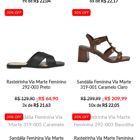
9x de
R$
22,04
6x de
R$
22,17
50% OFF
30% OFF
Rasteirinha Via Marte Feminino
Sandália Feminina Via Marte
292-003 Preto
319-001 Caramelo Claro
R$
64,90
R$
209,99
R$
129,90
R$
299,99
3x de
R$
21,63
10x de
R$
22,05
30% OFF
30% OFF
Sandália Feminina Via Marte
Rasteirinha Via Marte Feminina