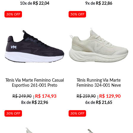
10x de
R$
22,04
9x de
R$
22,86
30% OFF
50% OFF
Tênis Via Marte Feminino Casual
Tênis Running Via Marte
Esportivo 261-001 Preto
Feminino 324-001 Neve
R$
174,93
R$
129,90
R$
249,90
R$
259,90
8x de
R$
22,96
6x de
R$
21,65
30% OFF
30% OFF