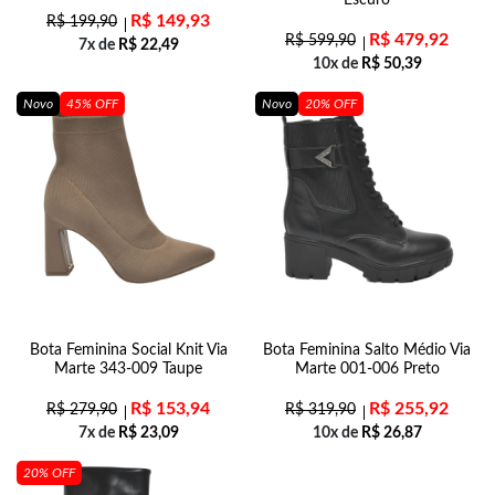
Escuro
R$
149,93
R$
199,90
R$
479,92
R$
599,90
7x de
R$
22,49
10x de
R$
50,39
Novo
45% OFF
Novo
20% OFF
Bota Feminina Social Knit Via
Bota Feminina Salto Médio Via
Marte 343-009 Taupe
Marte 001-006 Preto
R$
153,94
R$
255,92
R$
279,90
R$
319,90
7x de
R$
23,09
10x de
R$
26,87
20% OFF