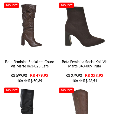
20% OFF
20% OFF
Bota Feminina Social em Couro
Bota Feminina Social Knit Via
Via Marte 063-023 Cafe
Marte 343-009 Trufa
R$
479,92
R$
223,92
R$
599,90
R$
279,90
10x de
R$
50,39
10x de
R$
23,51
20% OFF
30% OFF