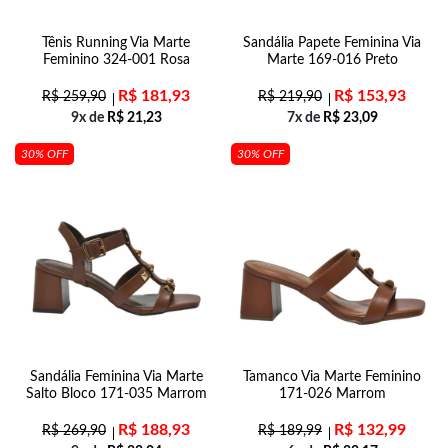
Tênis Running Via Marte
Sandália Papete Feminina Via
Feminino 324-001 Rosa
Marte 169-016 Preto
R$
181,93
R$
153,93
R$
259,90
R$
219,90
9x de
R$
21,23
7x de
R$
23,09
30% OFF
30% OFF
Sandália Feminina Via Marte
Tamanco Via Marte Feminino
Salto Bloco 171-035 Marrom
171-026 Marrom
R$
188,93
R$
132,99
R$
269,90
R$
189,99