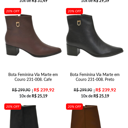
10x de
R$
31,49
10x de
R$
29,39
20% OFF
20% OFF
Bota Feminina Via Marte em
Bota Feminina Via Marte em
Couro 231-008. Cafe
Couro 231-008. Preto
R$
239,92
R$
239,92
R$
299,90
R$
299,90
10x de
R$
25,19
10x de
R$
25,19
20% OFF
20% OFF