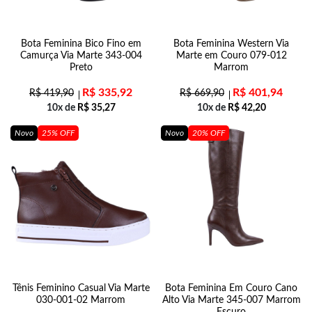
Bota Feminina Bico Fino em
Bota Feminina Western Via
Camurça Via Marte 343-004
Marte em Couro 079-012
Preto
Marrom
R$
335,92
R$
401,94
R$
419,90
R$
669,90
10x de
R$
35,27
10x de
R$
42,20
Novo
25% OFF
Novo
20% OFF
Tênis Feminino Casual Via Marte
Bota Feminina Em Couro Cano
030-001-02 Marrom
Alto Via Marte 345-007 Marrom