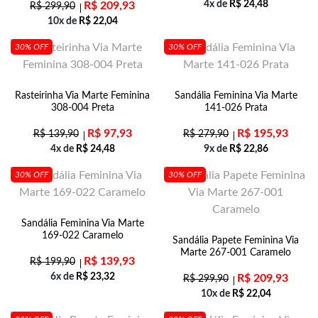
4x de
R$
24,48
R$
209,93
R$
299,90
10x de
R$
22,04
30% OFF
30% OFF
Rasteirinha Via Marte Feminina
Sandália Feminina Via Marte
308-004 Preta
141-026 Prata
R$
97,93
R$
195,93
R$
139,90
R$
279,90
4x de
R$
24,48
9x de
R$
22,86
30% OFF
30% OFF
Sandália Feminina Via Marte
169-022 Caramelo
Sandália Papete Feminina Via
Marte 267-001 Caramelo
R$
139,93
R$
199,90
6x de
R$
23,32
R$
209,93
R$
299,90
10x de
R$
22,04