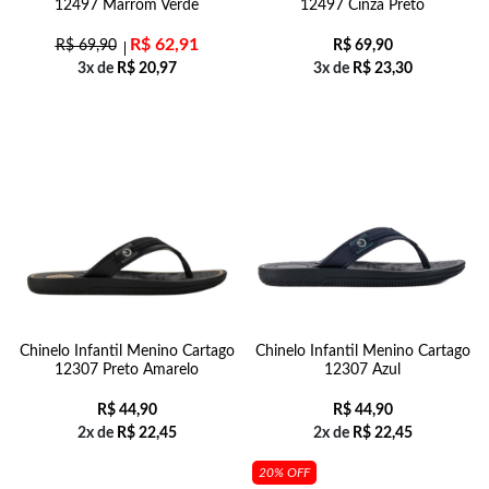
12497 Marrom Verde
12497 Cinza Preto
R$
62,91
R$
69,90
R$
69,90
3x de
R$
20,97
3x de
R$
23,30
Chinelo Infantil Menino Cartago
Chinelo Infantil Menino Cartago
12307 Preto Amarelo
12307 Azul
R$
44,90
R$
44,90
2x de
R$
22,45
2x de
R$
22,45
20% OFF