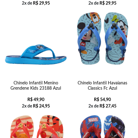
2x de
R$
29,95
2x de
R$
29,95
Chinelo Infantil Menino
Chinelo Infantil Havaianas
Grendene Kids 23188 Azul
Classics Fc Azul
R$
49,90
R$
54,90
2x de
R$
24,95
2x de
R$
27,45