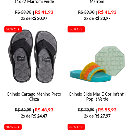
11622 Marrom/Verde
Marrom
R$
41,93
R$
41,93
R$
59,90
R$
59,90
2x de
R$
20,97
2x de
R$
20,97
30% OFF
30% OFF
Chinelo Cartago Menino Preto
Chinelo Slide Mar E Cor Infantil
Cinza
Pop It Verde
R$
48,93
R$
55,93
R$
69,99
R$
79,99
2x de
R$
24,47
2x de
R$
27,97
50% OFF
30% OFF