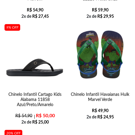
R$
54,90
R$
59,90
2x de
R$
27,45
2x de
R$
29,95
9% OFF
Chinelo Infantil Cartago Kids
Chinelo Infantil Havaianas Hulk
Alabama 11858
Marvel Verde
Azul/Preto/Amarelo
R$
49,90
R$
50,00
R$
54,90
2x de
R$
24,95
2x de
R$
25,00
20% OFF