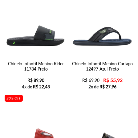
Chinelo Infantil Menino Rider
Chinelo Infantil Menino Cartago
11784 Preto
12497 Azul Preto
R$
55,92
R$
89,90
R$
69,90
4x de
R$
22,48
2x de
R$
27,96
20% OFF