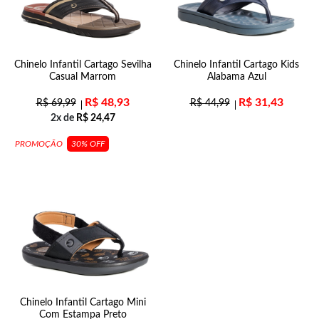
Chinelo Infantil Cartago Sevilha
Chinelo Infantil Cartago Kids
Casual Marrom
Alabama Azul
R$
48,93
R$
31,43
R$
69,99
R$
44,99
2x de
R$
24,47
PROMOÇÃO
30% OFF
Chinelo Infantil Cartago Mini
Com Estampa Preto