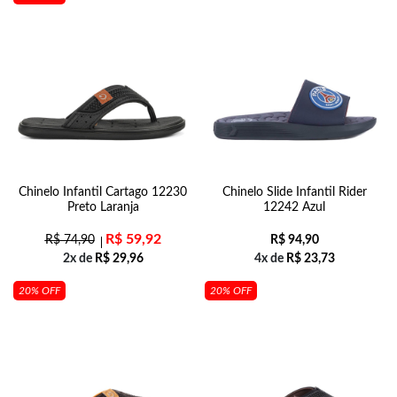
Chinelo Infantil Cartago 12230
Chinelo Slide Infantil Rider
Preto Laranja
12242 Azul
R$
59,92
R$
74,90
R$
94,90
2x de
R$
29,96
4x de
R$
23,73
20% OFF
20% OFF