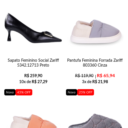
Sapato Feminino Social Zariff
Pantufa Feminina Forrada Zariff
5342.12713 Preto
803360 Cinza
R$
65,94
R$
259,90
R$
119,90
10x de
R$
27,29
3x de
R$
21,98
Novo
45% OFF
Novo
25% OFF