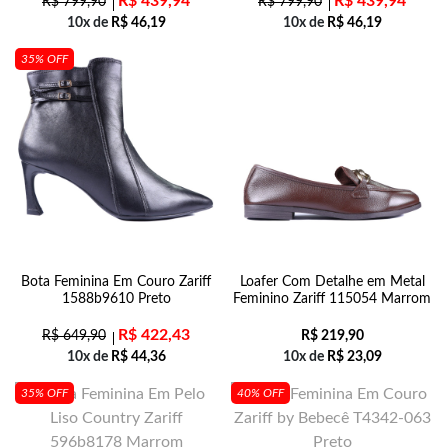
R$
439,94
R$
439,94
R$
799,90
R$
799,90
10x de
R$
46,19
10x de
R$
46,19
35% OFF
Bota Feminina Em Couro Zariff
Loafer Com Detalhe em Metal
1588b9610 Preto
Feminino Zariff 115054 Marrom
R$
422,43
R$
649,90
R$
219,90
10x de
R$
44,36
10x de
R$
23,09
35% OFF
40% OFF