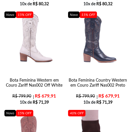
10x de
R$
80,32
10x de
R$
80,32
Novo
15% OFF
Novo
15% OFF
Bota Feminina Western em
Bota Feminina Country Western
Couro Zariff Nas002 Off White
em Couro Zariff Nas002 Preto
R$
679,91
R$
679,91
R$
799,90
R$
799,90
10x de
R$
71,39
10x de
R$
71,39
Novo
15% OFF
40% OFF