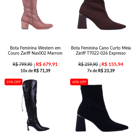
Bota Feminina Western em
Bota Feminina Cano Curto Meia
Couro Zariff Nas002 Marrom
Zariff T7022-026 Expresso
R$
679,91
R$
155,94
R$
799,90
R$
259,90
10x de
R$
71,39
7x de
R$
23,39
35% OFF
40% OFF