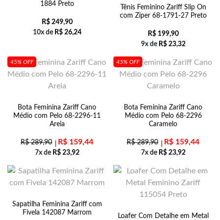
1884 Preto
Tênis Feminino Zariff Slip On
com Zíper 68-1791-27 Preto
R$
249,90
10x de
R$
26,24
R$
199,90
9x de
R$
23,32
45% OFF
45% OFF
Bota Feminina Zariff Cano
Bota Feminina Zariff Cano
Médio com Pelo 68-2296-11
Médio com Pelo 68-2296
Areia
Caramelo
R$
159,44
R$
159,44
R$
289,90
R$
289,90
7x de
R$
23,92
7x de
R$
23,92
Sapatilha Feminina Zariff com
Fivela 142087 Marrom
Loafer Com Detalhe em Metal