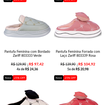
Pantufa Feminina com Bordado
Pantufa Feminina Forrada com
Zariff 803333 Verde
Laço Zariff 803339 Rosa
R$
97,42
R$
104,92
R$
129,90
R$
139,90
4x de
R$
24,36
5x de
R$
20,98
Novo
25% OFF
Novo
25% OFF