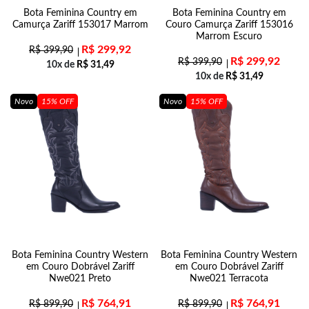
Bota Feminina Country em
Bota Feminina Country em
Camurça Zariff 153017 Marrom
Couro Camurça Zariff 153016
Marrom Escuro
R$
299,92
R$
399,90
R$
299,92
R$
399,90
10x de
R$
31,49
10x de
R$
31,49
Novo
15% OFF
Novo
15% OFF
Bota Feminina Country Western
Bota Feminina Country Western
em Couro Dobrável Zariff
em Couro Dobrável Zariff
Nwe021 Preto
Nwe021 Terracota
R$
764,91
R$
764,91
R$
899,90
R$
899,90