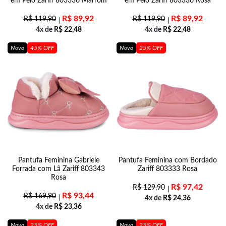
em Pelo Zariff 803336 Marrom
em Pelo Zariff 803336 Rosa
R$
89,92
R$
89,92
R$
119,90
R$
119,90
4x de
R$
22,48
4x de
R$
22,48
Novo
45% OFF
Novo
25% OFF
Pantufa Feminina Gabriele
Pantufa Feminina com Bordado
Forrada com Lã Zariff 803343
Zariff 803333 Rosa
Rosa
R$
97,42
R$
129,90
R$
93,44
R$
169,90
4x de
R$
24,36
4x de
R$
23,36
Novo
25% OFF
Novo
25% OFF