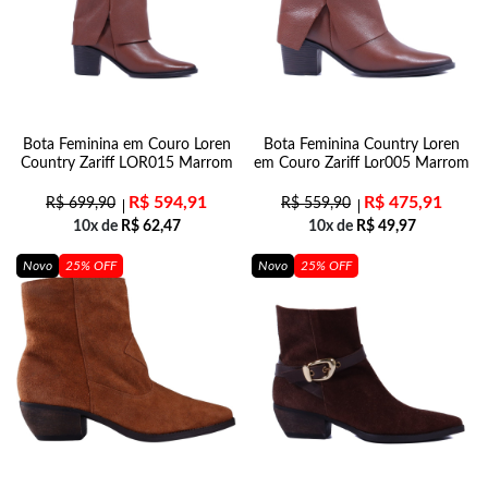
Bota Feminina em Couro Loren
Bota Feminina Country Loren
Country Zariff LOR015 Marrom
em Couro Zariff Lor005 Marrom
R$
594,91
R$
475,91
R$
699,90
R$
559,90
10x de
R$
62,47
10x de
R$
49,97
Novo
25% OFF
Novo
25% OFF