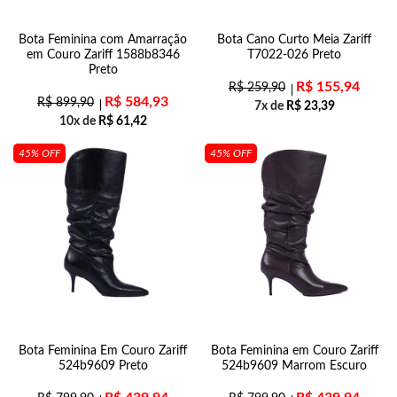
Bota Feminina com Amarração
Bota Cano Curto Meia Zariff
em Couro Zariff 1588b8346
T7022-026 Preto
Preto
R$
155,94
R$
259,90
R$
584,93
R$
899,90
7x de
R$
23,39
10x de
R$
61,42
45% OFF
45% OFF
Bota Feminina Em Couro Zariff
Bota Feminina em Couro Zariff
524b9609 Preto
524b9609 Marrom Escuro