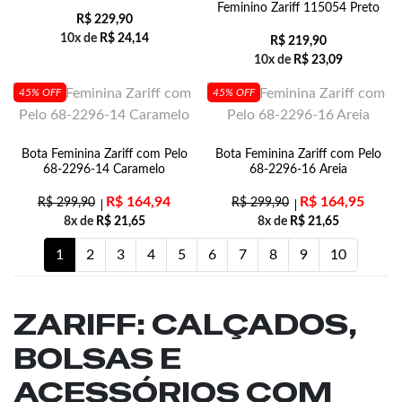
Feminino Zariff 115054 Preto
R$
229,90
10x de
R$
24,14
R$
219,90
10x de
R$
23,09
45% OFF
45% OFF
Bota Feminina Zariff com Pelo
Bota Feminina Zariff com Pelo
68-2296-14 Caramelo
68-2296-16 Areia
R$
164,94
R$
164,95
R$
299,90
R$
299,90
8x de
R$
21,65
8x de
R$
21,65
1
2
3
4
5
6
7
8
9
10
ZARIFF: CALÇADOS,
BOLSAS E
ACESSÓRIOS COM