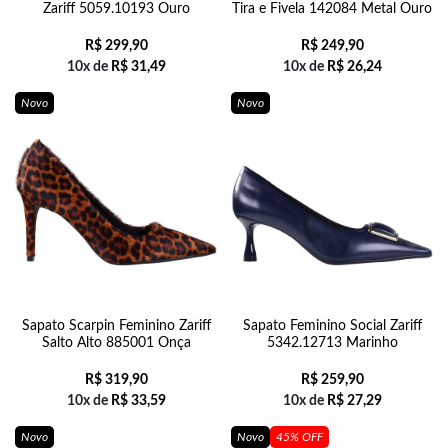
Zariff 5059.10193 Ouro
Tira e Fivela 142084 Metal Ouro
R$
299,90
R$
249,90
10x de
R$
31,49
10x de
R$
26,24
Novo
Novo
Sapato Scarpin Feminino Zariff
Sapato Feminino Social Zariff
Salto Alto 885001 Onça
5342.12713 Marinho
R$
319,90
R$
259,90
10x de
R$
33,59
10x de
R$
27,29
Novo
Novo
45% OFF