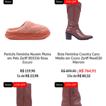
Novo
Novo
15% OFF
Pantufa Feminina Nuvem Pluma
Bota Feminina Country Cano
em Pelo Zariff 803336 Rosa
Médio em Couro Zariff Nwe030
Escuro
Marrom
R$
764,91
R$
119,90
R$
899,90
5x de
R$
23,98
10x de
R$
80,32
Novo
15% OFF
Novo
15% OFF