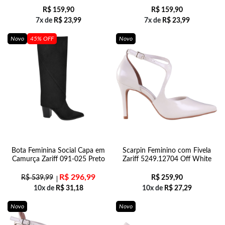
R$
159,90
R$
159,90
7x de
R$
23,99
7x de
R$
23,99
Novo
45% OFF
Novo
Bota Feminina Social Capa em
Scarpin Feminino com Fivela
Camurça Zariff 091-025 Preto
Zariff 5249.12704 Off White
R$
296,99
R$
539,99
R$
259,90
10x de
R$
31,18
10x de
R$
27,29
Novo
Novo