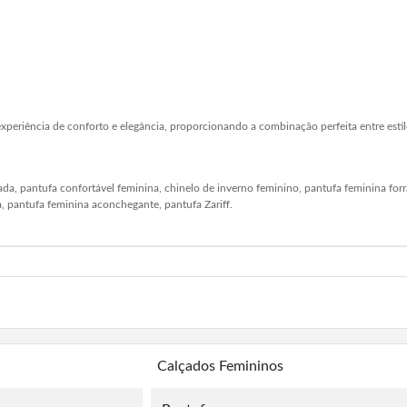
eriência de conforto e elegância, proporcionando a combinação perfeita entre estil
iada, pantufa confortável feminina, chinelo de inverno feminino, pantufa feminina fo
a, pantufa feminina aconchegante, pantufa Zariff.
Calçados Femininos