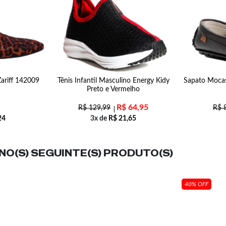
Zariff 142009
Tênis Infantil Masculino Energy Kidy
Sapato Moca
Preto e Vermelho
R$
64,95
R$
129,99
R$
8
24
3x de
R$
21,65
O(S) SEGUINTE(S) PRODUTO(S)
40% OFF