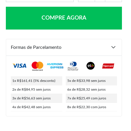
COMPRE AGORA
Formas de Parcelamento
R$
169,90
R$
161,41
1x R$161,41
(5% desconto)
5x de R$33,98
sem juros
ou
8x de
R$
22,30
5% de desconto no PIX
2x de R$84,95
sem juros
6x de R$28,32
sem juros
3x de R$56,63
sem juros
7x de R$25,49
com juros
4x de R$42,48
sem juros
8x de R$22,30
com juros
COMPRAR