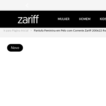
anterior
MULHER
HOMEM
KID
Ir para Página Inicial
Pantufa Feminina em Pelo com Corrente Zariff 200622 R
Novo