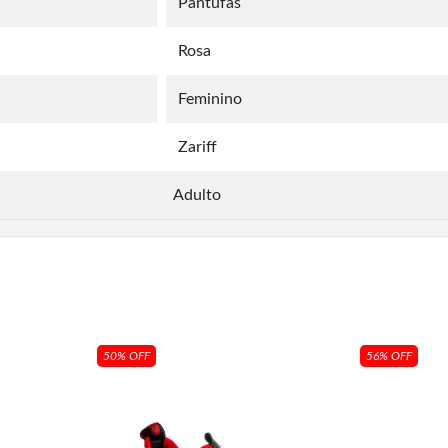
Pantufas
Rosa
Feminino
Zariff
Adulto
50% OFF
56% OFF