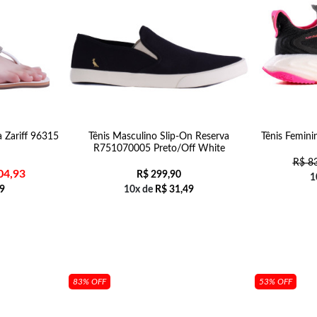
a Zariff 96315
Tênis Masculino Slip-On Reserva
Tênis Femini
R751070005 Preto/Off White
R$
83
04,93
R$
299,90
1
9
10x de
R$
31,49
83% OFF
53% OFF