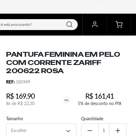
próximo
PANTUFA FEMININA EM PELO
COM CORRENTE ZARIFF
200622 ROSA
REF:
185949
R$
169,90
R$
161,41
ou
8x de
R$
22,30
5% de desconto no PIX
Tamanho
Quantidade