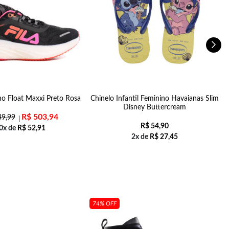
no Float Maxxi Preto Rosa
Chinelo Infantil Feminino Havaianas Slim
S
Disney Buttercream
R$
503,94
9,99
R$
54,90
0x de
R$
52,91
2x de
R$
27,45
74% OFF