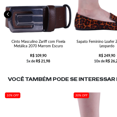
Cinto Masculino Zariff com Fivela
Sapato Feminino Loafer 
Metálica 2070 Marrom Escuro
Leopardo
R$
109,90
R$
249,90
5x de
R$
21,98
10x de
R$
26,
VOCÊ TAMBÉM PODE SE INTERESSAR N
10% OFF
30% OFF