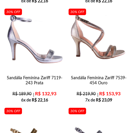
6x de
R$
22,16
6x de
R$
22,16
30% OFF
30% OFF
Sandália Feminina Zariff 7119-
Sandália Feminina Zariff 7539-
243 Prata
454 Ouro
R$
132,93
R$
153,93
R$
189,90
R$
219,90
6x de
R$
22,16
7x de
R$
23,09
30% OFF
30% OFF