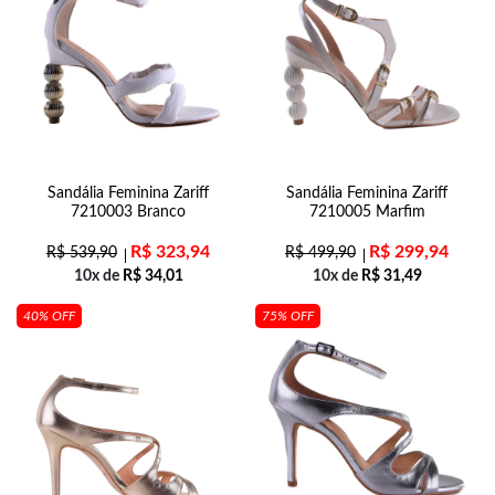
Sandália Feminina Zariff
Sandália Feminina Zariff
7210003 Branco
7210005 Marfim
R$
323,94
R$
299,94
R$
539,90
R$
499,90
10x de
R$
34,01
10x de
R$
31,49
40% OFF
75% OFF