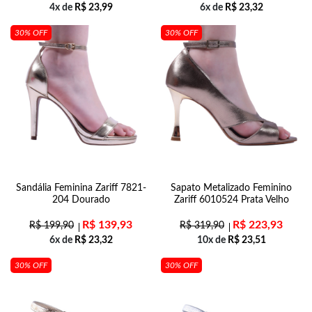
4x de
R$
23,99
6x de
R$
23,32
30% OFF
30% OFF
Sandália Feminina Zariff 7821-
Sapato Metalizado Feminino
204 Dourado
Zariff 6010524 Prata Velho
R$
139,93
R$
223,93
R$
199,90
R$
319,90
6x de
R$
23,32
10x de
R$
23,51
30% OFF
30% OFF