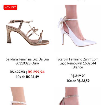
40% OFF
Sandália Feminina Luz Da Lua
Scarpin Feminino Zariff Com
80110023 Ouro
Laço Removível 1602544
Branco
R$
299,94
R$
499,90
R$
319,90
10x de
R$
31,49
10x de
R$
33,59