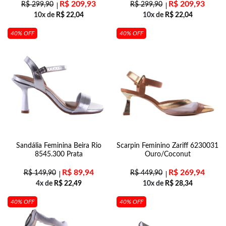
R$
209,93
R$
209,93
R$
299,90
R$
299,90
10x de
R$
22,04
10x de
R$
22,04
40% OFF
40% OFF
Sandália Feminina Beira Rio
Scarpin Feminino Zariff 6230031
8545.300 Prata
Ouro/Coconut
R$
89,94
R$
269,94
R$
149,90
R$
449,90
4x de
R$
22,49
10x de
R$
28,34
40% OFF
40% OFF