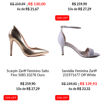
R$
130,00
R$
259,99
R$
259,90
6x de
R$
21,67
10x de
R$
27,29
30% OFF
Scarpin Zariff Feminino Salto
Sandália Feminina Zariff
Fino 5085.10278 Ouro
231971677 Off White
R$
139,93
R$
259,90
R$
199,90
10x de
R$
27,29
6x de
R$
23,32
50% OFF
50% OFF