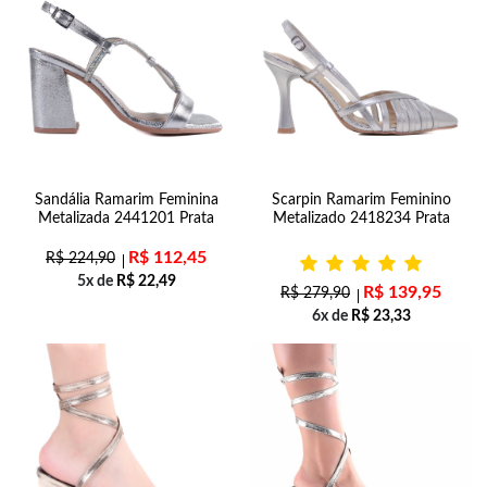
Sandália Ramarim Feminina
Scarpin Ramarim Feminino
Metalizada 2441201 Prata
Metalizado 2418234 Prata
R$
112,45
R$
224,90
5x de
R$
22,49
R$
139,95
R$
279,90
6x de
R$
23,33