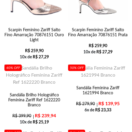
Scarpin Feminino Zariff Salto
Scarpin Feminino Zariff Salto
Fino Amarração 70876151 Ouro
Fino Amarração 70876151 Prata
Light
R$
259,90
R$
259,90
10x de
R$
27,29
10x de
R$
27,29
40% OFF
50% OFF
Sandália Feminina Zariff
1621994 Branco
Sandália Brilho Holográfico
Feminina Zariff Ref 1622220
R$
139,95
R$
279,90
Branco
6x de
R$
23,33
R$
239,94
R$
399,90
10x de
R$
25,19