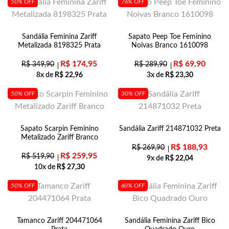
50% OFF
76% OFF
Sandália Feminina Zariff
Sapato Peep Toe Feminino
Metalizada 8198325 Prata
Noivas Branco 1610098
R$
174,95
R$
69,90
R$
349,90
R$
289,90
8x de
R$
22,96
3x de
R$
23,30
50% OFF
30% OFF
Sapato Scarpin Feminino
Sandália Zariff 214871032 Preta
Metalizado Zariff Branco
R$
188,93
R$
269,90
R$
259,95
R$
519,90
9x de
R$
22,04
10x de
R$
27,30
50% OFF
60% OFF
Tamanco Zariff 204471064
Sandália Feminina Zariff Bico