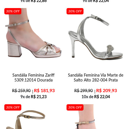
9x de
R$
22,86
9x de
R$
22,04
30% OFF
30% OFF
Sandália Feminina Zariff
Sandália Feminina Via Marte de
5309.12014 Dourada
Salto Alto 282-004 Prata
R$
181,93
R$
209,93
R$
259,90
R$
299,90
9x de
R$
21,23
10x de
R$
22,04
30% OFF
30% OFF