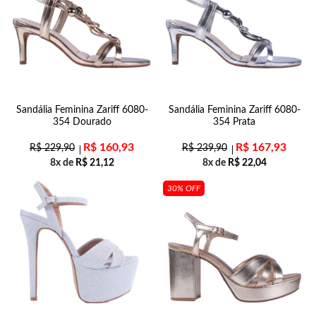
Sandália Feminina Zariff 6080-
Sandália Feminina Zariff 6080-
354 Dourado
354 Prata
R$
160,93
R$
167,93
R$
229,90
R$
239,90
8x de
R$
21,12
8x de
R$
22,04
30% OFF