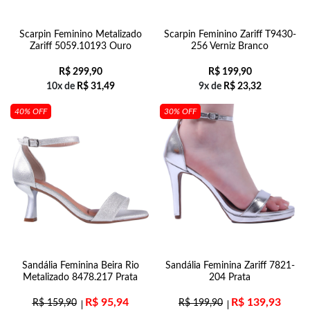
Scarpin Feminino Metalizado
Scarpin Feminino Zariff T9430-
Zariff 5059.10193 Ouro
256 Verniz Branco
R$
299,90
R$
199,90
10x de
R$
31,49
9x de
R$
23,32
40% OFF
30% OFF
Sandália Feminina Beira Rio
Sandália Feminina Zariff 7821-
Metalizado 8478.217 Prata
204 Prata
R$
95,94
R$
139,93
R$
159,90
R$
199,90