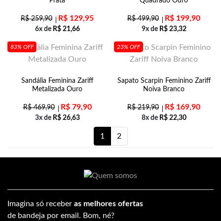
Prata
Quadrado Ouro
R$
129,95
R$
199,90
R$
259,90
R$
499,90
6x de
R$
21,66
9x de
R$
23,32
83% OFF
23% OFF
Sandália Feminina Zariff
Sapato Scarpin Feminino Zariff
Metalizada Ouro
Noiva Branco
R$
79,90
R$
169,90
R$
469,90
R$
219,90
3x de
R$
26,63
8x de
R$
22,30
1
2
Imagina só receber
as melhores ofertas
de bandeja por email. Bom, né?