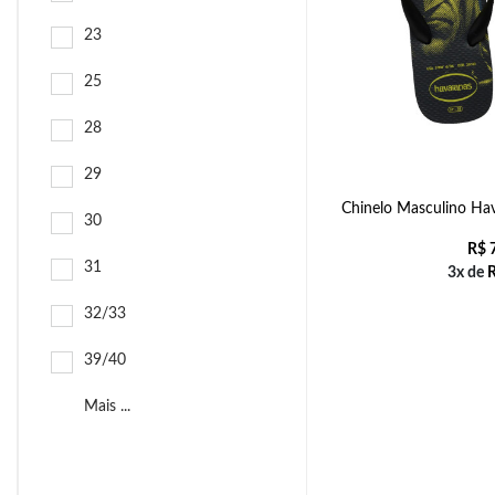
23
25
28
29
Chinelo Masculino Hav
30
R$
7
31
3x de
32/33
39/40
Mais ...