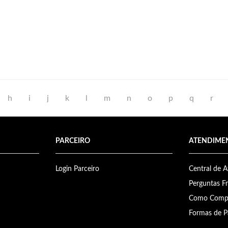
h
i
j
k
l
m
n
o
p
q
r
PARCEIRO
ATENDIME
Login Parceiro
Central de 
Perguntas F
Como Comp
Formas de 