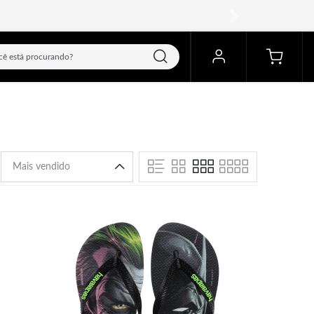
ra o Sul e São Paulo.
próximo