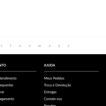
s
t
u
v
w
x
y
z
NTO
AJUDA
Atendimento
Meus Pedidos
requentes
Troca e Devolução
rar
Entregas
Pagamento
Contate-nos