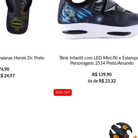
aianas Herois Dc Preto
Tênis Infantil com LED Mini-Pé e Estamp
Personagens 2514 Preto/Amarelo
4,90
R$
139,90
R$
24,97
6x de
R$
23,32
50% OFF