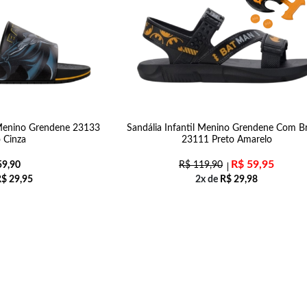
l Menino Grendene 23133
Sandália Infantil Menino Grendene Com B
 Cinza
23111 Preto Amarelo
R$
59,95
9,90
R$
119,90
R$
29,95
2x de
R$
29,98