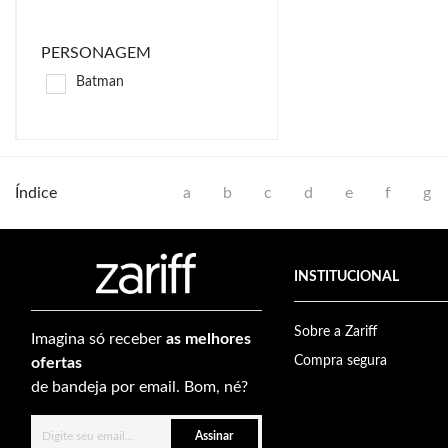
PERSONAGEM
Batman
Índice
a
b
c
d
e
f
g
INSTITUCIONAL
Sobre a Zariff
Imagina só receber
as melhores
Compra segura
ofertas
de bandeja por email. Bom, né?
Assinar