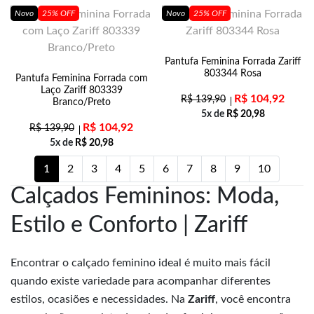
Novo
25% OFF
Novo
25% OFF
Pantufa Feminina Forrada Zariff
803344 Rosa
Pantufa Feminina Forrada com
Laço Zariff 803339
R$
104,92
R$
139,90
Branco/Preto
5x de
R$
20,98
R$
104,92
R$
139,90
5x de
R$
20,98
1
2
3
4
5
6
7
8
9
10
Calçados Femininos: Moda,
Estilo e Conforto | Zariff
Encontrar o calçado feminino ideal é muito mais fácil
quando existe variedade para acompanhar diferentes
estilos, ocasiões e necessidades. Na
Zariff
, você encontra