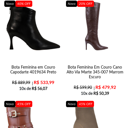
Novo
40% OFF
Novo
20% OFF
Bota Feminina em Couro
Bota Feminina Em Couro Cano
Capodarte 4019634 Preto
Alto Via Marte 345-007 Marrom
Escuro
R$
533,99
R$
889,99
R$
479,92
R$
599,90
10x de
R$
56,07
10x de
R$
50,39
Novo
45% OFF
Novo
45% OFF