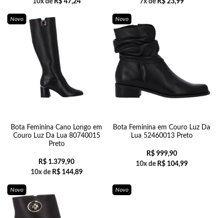
10x de
R$
47,24
7x de
R$
23,99
Novo
Novo
Bota Feminina Cano Longo em
Bota Feminina em Couro Luz Da
Couro Luz Da Lua 80740015
Lua 52460013 Preto
Preto
R$
999,90
R$
1.379,90
10x de
R$
104,99
10x de
R$
144,89
Novo
Novo