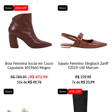
Novo
40% OFF
Novo
Bota Feminina Social em Couro
Sapato Feminino Slingback Zariff
Capodarte 4019660 Mogno
T2019-140 Marrom
R$
473,94
R$
789,90
R$
159,90
10x de
R$
49,76
7x de
R$
23,99
Novo
Novo
45% OFF