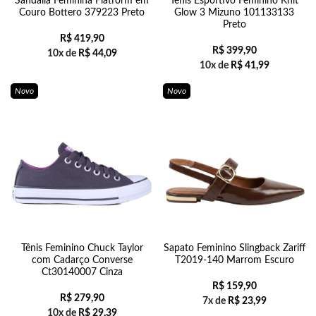
Sandália Feminina Flatform em
Tênis Esportivo Feminino Knit
Couro Bottero 379223 Preto
Glow 3 Mizuno 101133133
Preto
R$
419,90
R$
399,90
10x de
R$
44,09
10x de
R$
41,99
Novo
Novo
Tênis Feminino Chuck Taylor
Sapato Feminino Slingback Zariff
com Cadarço Converse
T2019-140 Marrom Escuro
Ct30140007 Cinza
R$
159,90
R$
279,90
7x de
R$
23,99
10x de
R$
29,39