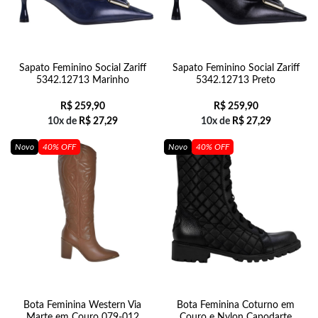
Sapato Feminino Social Zariff
Sapato Feminino Social Zariff
5342.12713 Marinho
5342.12713 Preto
R$
259,90
R$
259,90
10x de
R$
27,29
10x de
R$
27,29
Novo
40% OFF
Novo
40% OFF
Bota Feminina Western Via
Bota Feminina Coturno em
Marte em Couro 079-012
Couro e Nylon Capodarte