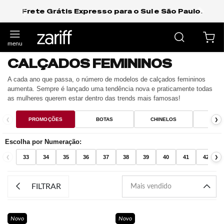
Frete Grátis Expresso para o Sul e São Paulo.
anterior
próxi
CALÇADOS FEMININOS
A cada ano que passa, o número de modelos de calçados femininos
aumenta. Sempre é lançado uma tendência nova e praticamente todas
as mulheres querem estar dentro das trends mais famosas!
❮
PROMOÇÕES
BOTAS
CHINELOS
LOA
❯
Escolha por Numeração:
33
34
35
36
37
38
39
40
41
42
❮
❯
FILTRAR
Novo
Novo