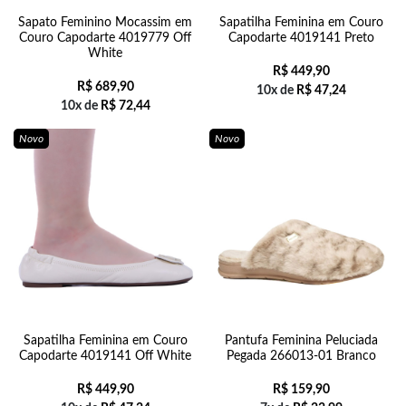
Sapato Feminino Mocassim em
Sapatilha Feminina em Couro
Couro Capodarte 4019779 Off
Capodarte 4019141 Preto
White
R$
449,90
R$
689,90
10x de
R$
47,24
10x de
R$
72,44
Novo
Novo
Sapatilha Feminina em Couro
Pantufa Feminina Peluciada
Capodarte 4019141 Off White
Pegada 266013-01 Branco
R$
449,90
R$
159,90