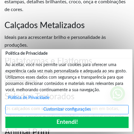
estampas, detalhes brilhantes, croco, onça e combinações
de cores.
Calçados Metalizados
Ideais para acrescentar brilho e personalidade às
produções.
Política de Privacidade
Plataformas e Flatforms
Ao aceitar, você nos permite usar cookies para oferecer uma
experiência cada vez mais personalizada e adequada ao seu gosto.
Combinam altura, presença visual e uma proposta
Utilizamos esses dados com segurança e transparência para que
contemporânea.
possamos direcionar conteúdos e materiais mais relevantes para
você, melhorando continuamente a sua navegação.
Solados Tratorados
Política de Privacidade
Os
calçados com solado tratorado
aparecem em botas,
Customizar configurações
coturnos, sapatos e outros modelos com visual marcante.
Entendi!
Animal Print