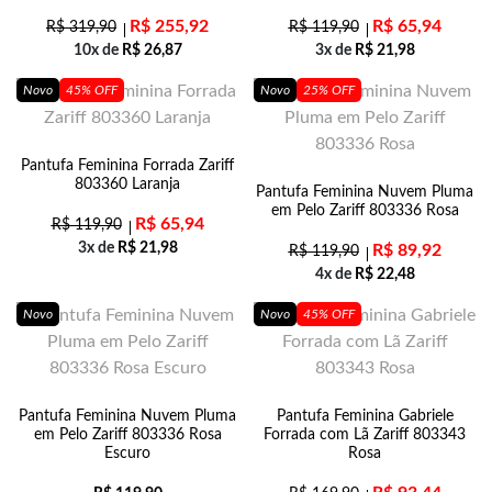
R$
255,92
R$
65,94
R$
319,90
R$
119,90
10x de
R$
26,87
3x de
R$
21,98
Novo
45% OFF
Novo
25% OFF
Pantufa Feminina Forrada Zariff
803360 Laranja
Pantufa Feminina Nuvem Pluma
em Pelo Zariff 803336 Rosa
R$
65,94
R$
119,90
3x de
R$
21,98
R$
89,92
R$
119,90
4x de
R$
22,48
Novo
Novo
45% OFF
Pantufa Feminina Nuvem Pluma
Pantufa Feminina Gabriele
em Pelo Zariff 803336 Rosa
Forrada com Lã Zariff 803343
Escuro
Rosa