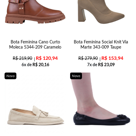
Bota Feminina Cano Curto
Bota Feminina Social Knit Via
Moleca 5344-209 Caramelo
Marte 343-009 Taupe
R$
120,94
R$
153,94
R$
219,90
R$
279,90
6x de
R$
20,16
7x de
R$
23,09
Novo
Novo