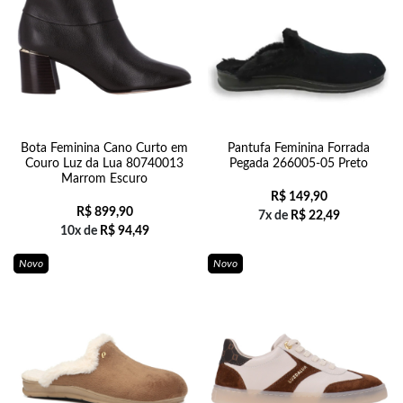
Bota Feminina Cano Curto em
Pantufa Feminina Forrada
Couro Luz da Lua 80740013
Pegada 266005-05 Preto
Marrom Escuro
R$
149,90
R$
899,90
7x de
R$
22,49
10x de
R$
94,49
Novo
Novo