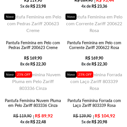
R$
93,44
R$
119,90
R$
169,90
5x de
R$
23,98
4x de
R$
23,36
Novo
Novo
Pantufa Feminina em Pelo com
Pantufa Feminina em Pelo com
Pedras Zariff 200623 Creme
Corrente Zariff 200622 Rosa
R$
169,90
R$
169,90
8x de
R$
22,30
8x de
R$
22,30
Novo
25% OFF
Novo
25% OFF
Pantufa Feminina Nuvem Pluma
Pantufa Feminina Forrada com
em Pelo Zariff 803336 Cinza
Laço Zariff 803339 Rosa
R$
89,92
R$
104,92
R$
119,90
R$
139,90
4x de
R$
22,48
5x de
R$
20,98