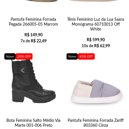
Pantufa Feminina Forrada
Tênis Feminino Luz da Lua Saara
Pegada 266005-05 Marrom
Monograma 60710013 Off
White
R$
149,90
R$
599,90
7x de
R$
22,49
10x de
R$
62,99
Novo
20% OFF
Novo
45% OFF
Bota Feminina Salto Médio Via
Pantufa Feminina Forrada Zariff
Marte 001-006 Preto
803360 Cinza