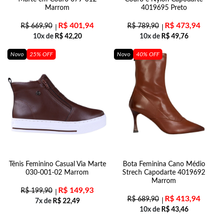
Marrom
4019695 Preto
R$
401,94
R$
473,94
R$
669,90
R$
789,90
10x de
R$
42,20
10x de
R$
49,76
Novo
25% OFF
Novo
40% OFF
Tênis Feminino Casual Via Marte
Bota Feminina Cano Médio
030-001-02 Marrom
Strech Capodarte 4019692
Marrom
R$
149,93
R$
199,90
R$
413,94
R$
689,90
7x de
R$
22,49
10x de
R$
43,46