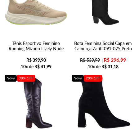
Tênis Esportivo Feminino
Bota Feminina Social Capa em
Running Mizuno Lively Nude
Camurça Zariff 091-025 Preto
R$
296,99
R$
399,90
R$
539,99
10x de
R$
41,99
10x de
R$
31,18
Novo
30% OFF
Novo
20% OFF