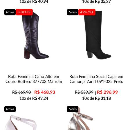
10x de
R$
40,94
10x de
R$
35,27
Novo
30% OFF
Novo
45% OFF
Bota Feminina Cano Alto em
Bota Feminina Social Capa em
Couro Bottero 377703 Marrom
Camurça Zariff 091-025 Preto
R$
468,93
R$
296,99
R$
669,90
R$
539,99
10x de
R$
49,24
10x de
R$
31,18
Novo
Novo