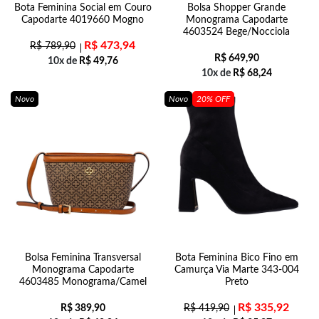
Bota Feminina Social em Couro
Bolsa Shopper Grande
Capodarte 4019660 Mogno
Monograma Capodarte
4603524 Bege/Nocciola
R$
473,94
R$
789,90
R$
649,90
10x de
R$
49,76
10x de
R$
68,24
Novo
Novo
20% OFF
Bolsa Feminina Transversal
Bota Feminina Bico Fino em
Monograma Capodarte
Camurça Via Marte 343-004
4603485 Monograma/Camel
Preto
R$
335,92
R$
389,90
R$
419,90