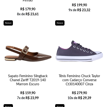
Pinhao
R$
199,90
R$
179,90
9x de
R$
23,32
8x de
R$
23,61
Novo
Novo
Sapato Feminino Slingback
Tênis Feminino Chuck Taylor
Chanel Zariff T2019-140
com Cadarço Converse
Marrom Escuro
Ct30140007 Cinza
R$
159,90
R$
279,90
7x de
R$
23,99
10x de
R$
29,39
Novo
Novo