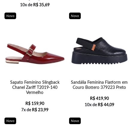
10x de
R$
35,69
Novo
Novo
Sapato Feminino Slingback
Sandália Feminina Flatform em
Chanel Zariff T2019-140
Couro Bottero 379223 Preto
Vermelho
R$
419,90
R$
159,90
10x de
R$
44,09
7x de
R$
23,99
Novo
Novo