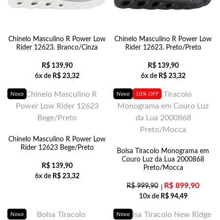
Chinelo Masculino R Power Low
Chinelo Masculino R Power Low
Rider 12623. Branco/Cinza
Rider 12623. Preto/Preto
R$
139,90
R$
139,90
6x de
R$
23,32
6x de
R$
23,32
Novo
Novo
10% OFF
Chinelo Masculino R Power Low
Rider 12623 Bege/Preto
Bolsa Tiracolo Monograma em
Couro Luz da Lua 2000868
R$
139,90
Preto/Mocca
6x de
R$
23,32
R$
899,90
R$
999,90
10x de
R$
94,49
Novo
Novo