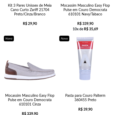
Kit 3 Pares Unissex de Meia
Mocassim Masculino Easy Flop
Cano Curto Zariff 21704
Pulse em Couro Democrata
Preto/Cinza/Branco
610101 Navy/Tabaco
R$
29,90
R$
339,90
10x de
R$
35,69
Novo
Novo
Mocassim Masculino Easy Flop
Pasta para Couro Palterm
Pulse em Couro Democrata
360455 Preto
610101 Cinza
R$
39,90
R$
339,90