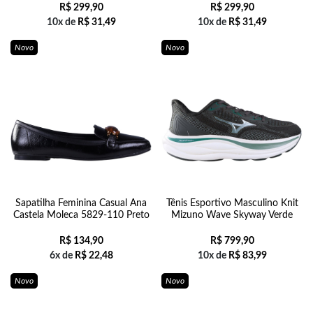
R$
299,90
R$
299,90
10x de
R$
31,49
10x de
R$
31,49
Novo
Novo
Sapatilha Feminina Casual Ana
Tênis Esportivo Masculino Knit
Castela Moleca 5829-110 Preto
Mizuno Wave Skyway Verde
R$
134,90
R$
799,90
6x de
R$
22,48
10x de
R$
83,99
Novo
Novo