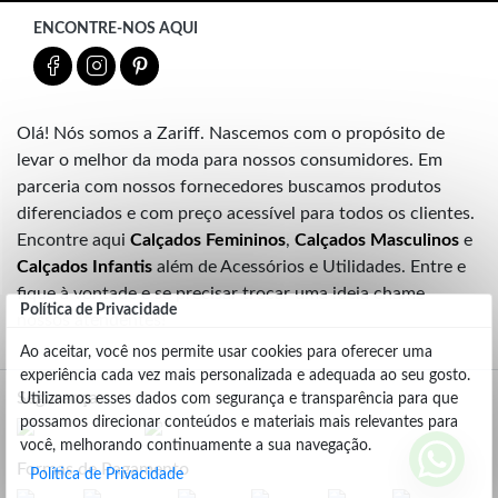
ENCONTRE-NOS AQUI
Olá! Nós somos a Zariff. Nascemos com o propósito de
levar o melhor da moda para nossos consumidores. Em
parceria com nossos fornecedores buscamos produtos
diferenciados e com preço acessível para todos os clientes.
Encontre aqui
Calçados Femininos
,
Calçados Masculinos
e
Calçados Infantis
além de Acessórios e Utilidades. Entre e
fique à vontade e se precisar trocar uma ideia chame
Política de Privacidade
nossos atendentes!
Ao aceitar, você nos permite usar cookies para oferecer uma
experiência cada vez mais personalizada e adequada ao seu gosto.
Segurança
Utilizamos esses dados com segurança e transparência para que
possamos direcionar conteúdos e materiais mais relevantes para
você, melhorando continuamente a sua navegação.
Formas de Pagamento
Política de Privacidade