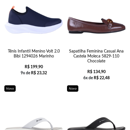
Tênis Infantil Menino Volt 2.0
Sapatilha Feminina Casual Ana
Bibi 1294026 Marinho
Castela Moleca 5829-110
Chocolate
R$
199,90
R$
134,90
9x de
R$
23,32
6x de
R$
22,48
Novo
Novo