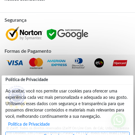
Segurança
Formas de Pagamento
Credibilidade
Política de Privacidade
Ao aceitar, você nos permite usar cookies para oferecer uma
experiência cada vez mais personalizada e adequada ao seu gosto.
4.9
Utilizamos esses dados com segurança e transparência para que
possamos direcionar conteúdos e materiais mais relevantes para
você, melhorando continuamente a sua navegação.
Política de Privacidade
© Zariff. Todos os direitos reservados (Zariff On Line Com. de Calç. Ltda.) | Travessa
Frei Deodato, 230 | Francisco Beltrão | Parana - PR | CEP: 85601-620 | Brasil | CNPJ: