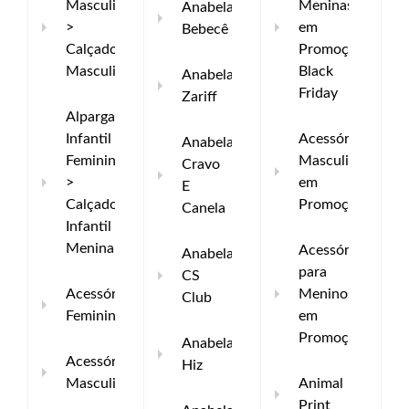
Masculina
Meninas
Anabela
>
em
Bebecê
Calçados
Promoção
Masculinos
Black
Anabelas
Friday
Zariff
Alpargata
Infantil
Acessórios
Anabela
Feminina
Masculinos
Cravo
>
em
E
Calçados
Promoção
Canela
Infantil
Menina
Acessórios
Anabela
para
CS
Acessórios
Meninos
Club
Femininos
em
Promoção
Anabela
Acessórios
Hiz
Masculinos
Animal
Print