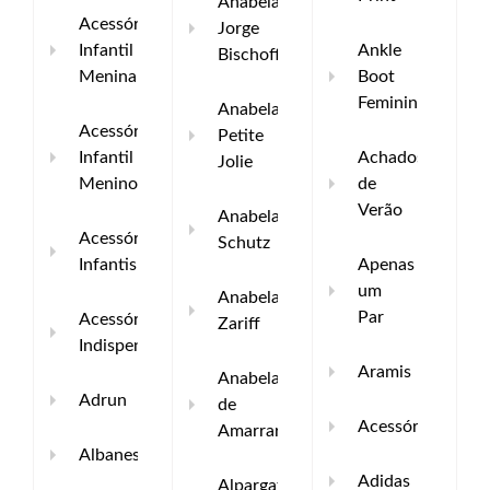
Anabela
Acessórios
Jorge
Infantil
Ankle
Bischoff
Menina
Boot
Feminino
Anabela
Acessórios
Petite
Infantil
Achados
Jolie
Menino
de
Verão
Anabela
Acessórios
Schutz
Infantis
Apenas
um
Anabela
Par
Acessórios
Zariff
Indispensáveis
Aramis
Anabela
Adrun
de
Acessórios
Amarrar
Albanese
Adidas
Alpargata