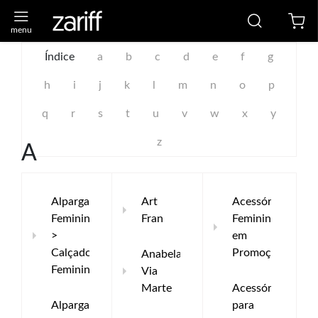
Índice
a
b
c
d
e
f
g
h
i
j
k
l
m
n
o
p
q
r
s
t
u
v
w
x
y
z
A
Alpargata
Art
Acessório
Feminina
Fran
Feminino
>
em
Calçados
Promoção
Anabela
Femininos
Via
Marte
Acessórios
Alpargata
para