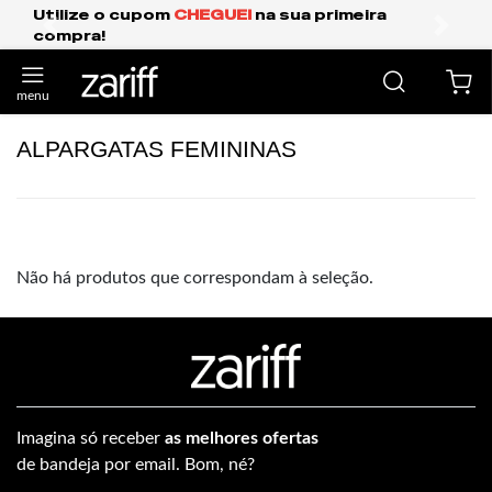
Utilize o cupom
CHEGUEI
na sua primeira
compra!
anterior
próxi
ALPARGATAS FEMININAS
Não há produtos que correspondam à seleção.
Imagina só receber
as melhores ofertas
de bandeja por email. Bom, né?