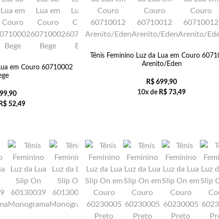
Tênis Feminino Luz da Lua em Couro 607
Arenito/Eden
 Lua em Couro 60710002
ege
R$
699,90
10x de
R$
73,49
99,90
R$
52,49