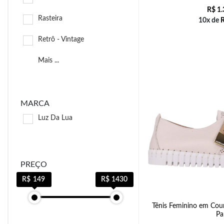
R$
1.
Rasteira
10x de
Retrô - Vintage
Mais ...
MARCA
Luz Da Lua
PREÇO
149
1430
Tênis Feminino em Cou
Pa