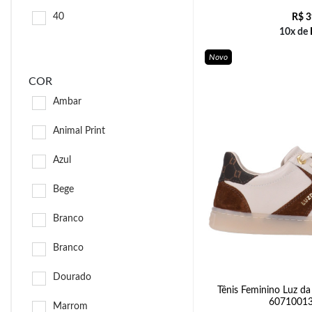
40
R$
3
10x de
Novo
COR
Ambar
Animal Print
Azul
Bege
Branco
Branco
Dourado
Tênis Feminino Luz d
60710013
Marrom