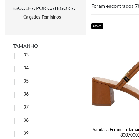
Foram encontrados
7
ESCOLHA POR CATEGORIA
Calçados Femininos
Novo
TAMANHO
33
34
35
36
37
38
Sandália Feminina Tama
39
80070001