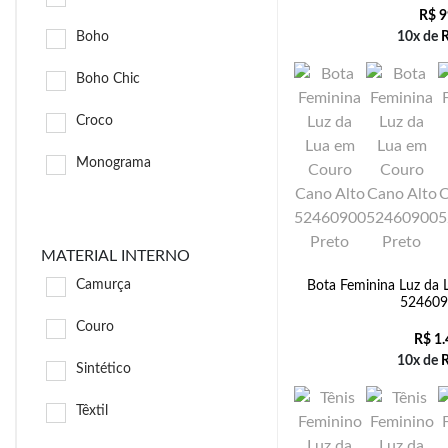
R$
9
Boho
10x de
Boho Chic
Croco
Monograma
MATERIAL INTERNO
Camurça
Bota Feminina Luz da 
524609
Couro
R$
1.
10x de
Sintético
Têxtil