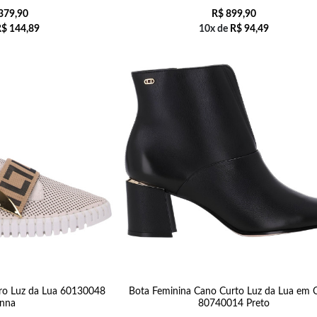
379,90
R$
899,90
R$
144,89
10x de
R$
94,49
ro Luz da Lua 60130048
Bota Feminina Cano Curto Luz da Lua em 
nna
80740014 Preto