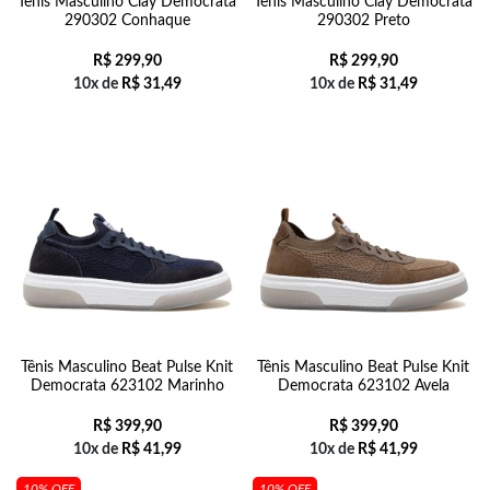
Tênis Masculino Clay Democrata
Tênis Masculino Clay Democrata
290302 Conhaque
290302 Preto
R$
299,90
R$
299,90
10x de
R$
31,49
10x de
R$
31,49
Tênis Masculino Beat Pulse Knit
Tênis Masculino Beat Pulse Knit
Democrata 623102 Marinho
Democrata 623102 Avela
R$
399,90
R$
399,90
10x de
R$
41,99
10x de
R$
41,99
10% OFF
10% OFF