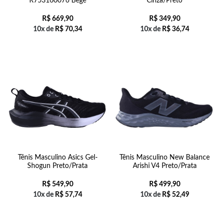
R753160076 Bege
Cinza/Preto
R$
669,90
R$
349,90
10x de
R$
70,34
10x de
R$
36,74
Tênis Masculino Asics Gel-
Tênis Masculino New Balance
Shogun Preto/Prata
Arishi V4 Preto/Prata
R$
549,90
R$
499,90
10x de
R$
57,74
10x de
R$
52,49