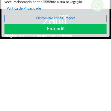
você, melhorando continuamente a sua navegação.
Política de Privacidade
Customizar configurações
Entendi!
Imagina só receber
as melhores ofertas
de bandeja por email. Bom, né?
Assinar
INSTITUCIONAL
PARCEIRO
ATENDIMENTO
AJUDA