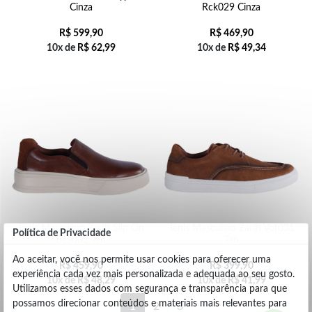
Cinza
Rck029 Cinza
R$
599,90
R$
469,90
10x de
R$
62,99
10x de
R$
49,34
Tênis Masculino Zariff Slip On
Tênis Masculino Zariff Vof031
Política de Privacidade
Bea005 Tan
Tan
Ao aceitar, você nos permite usar cookies para oferecer uma
R$
459,90
R$
399,90
experiência cada vez mais personalizada e adequada ao seu gosto.
10x de
R$
48,29
10x de
R$
41,99
Utilizamos esses dados com segurança e transparência para que
possamos direcionar conteúdos e materiais mais relevantes para
1
2
3