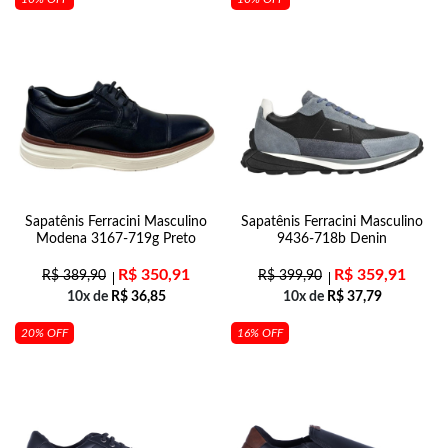
Sapatênis Ferracini Masculino
Sapatênis Ferracini Masculino
Modena 3167-719g Preto
9436-718b Denin
R$
350,91
R$
359,91
R$
389,90
R$
399,90
10x de
R$
36,85
10x de
R$
37,79
20% OFF
16% OFF