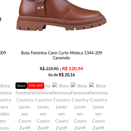
-009
Bota Feminina Cano Curto Moleca 5344-209
Caramelo
R$
120,94
R$
219,90
6x de
R$
20,16
Novo
15% OFF