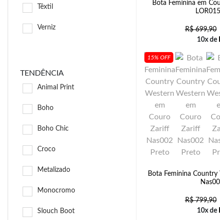
Bota Feminina em Cour
Têxtil
LOR015
Verniz
R$
699,90
10x de
15% OFF
TENDÊNCIA
Animal Print
Boho
Boho Chic
Croco
Metalizado
Bota Feminina Country 
Nas00
Monocromo
R$
799,90
10x de
Slouch Boot