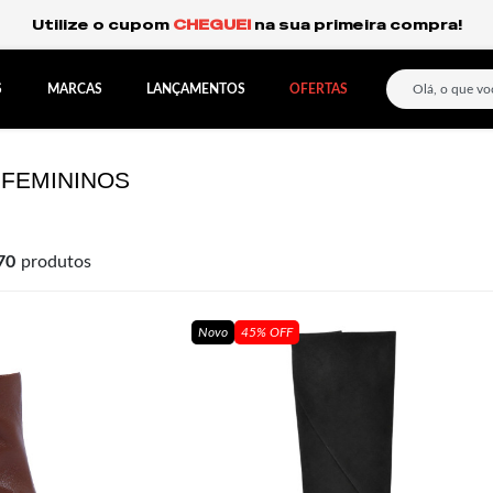
Frete Grátis Expresso para o Sul e São Paulo.
S
MARCAS
LANÇAMENTOS
OFERTAS
 FEMININOS
70
produtos
Novo
45% OFF