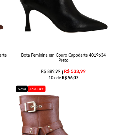
arte
Bota Feminina em Couro Capodarte 4019634
Preto
R$
533,99
R$
889,99
10x de
R$
56,07
Novo
45% OFF