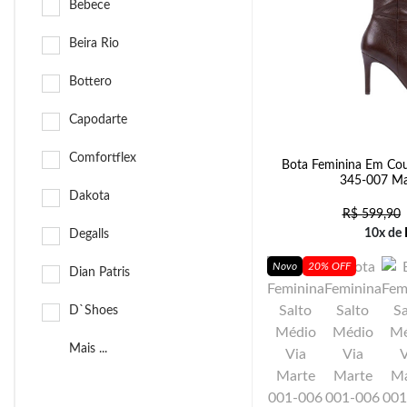
Bebece
Beira Rio
Bottero
Capodarte
Comfortflex
Bota Feminina Em Cou
345-007 Ma
Dakota
R$
599,90
10x de
Degalls
Novo
20% OFF
Dian Patris
D`Shoes
Mais ...