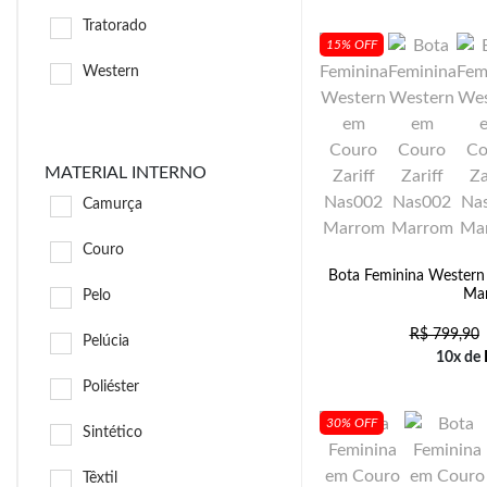
Tratorado
15% OFF
Western
MATERIAL INTERNO
Camurça
Couro
Bota Feminina Western
Ma
Pelo
R$
799,90
Pelúcia
10x de
Poliéster
30% OFF
Sintético
Têxtil