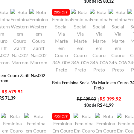
10x de
R$
80,32
20% OFF
 em Couro Zariff Nas002
rrom
Bota Feminina Social Via Marte em Couro 3
Preto
R$
679,91
R$
71,39
R$
399,92
R$
499,90
10x de
R$
41,99
45% OFF