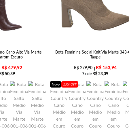
ro Cano Alto Via Marte
Bota Feminina Social Knit Via Marte 343
rrom Escuro
Taupe
R$
479,92
R$
153,94
R$
279,90
R$
50,39
7x de
R$
23,09
Novo
15% OFF