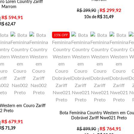
o Loren Country Zariff
 Marrom
R$
299,92
R$
399,90
10x de
R$
31,49
R$
594,91
R$
62,47
15% OFF
Western em Couro Zariff
2 Preto
Bota Feminina Country Western em Co
Dobrável Zariff Nwe021 Preto
R$
679,91
R$
71,39
R$
764,91
R$
899,90