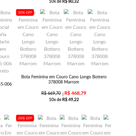
10x de
R$
80,32
30% OFF
Bota Feminina em Couro Cano Longo Bottero
378008 Marrom
45-006
R$
468,79
R$
669,70
10x de
R$
49,22
20% OFF