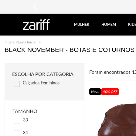
anterior
MULHER
HOMEM
KID
Ir para Página Inicial
Black November Bota e Coturno Feminino
BLACK NOVEMBER - BOTAS E COTURNOS
Foram encontrados
1
ESCOLHA POR CATEGORIA
Calçados Femininos
Novo
40% OFF
TAMANHO
33
34