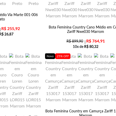
édio Via Marte 001-006
eto
Bota Feminina Country Cano Médio em C
R$
255,92
Zariff Nwe030 Marrom
R$
26,87
R$
764,91
R$
899,90
10x de
R$
80,32
Novo
25% OFF
Bota Feminina Country em Camurça Zariff 
Marrom