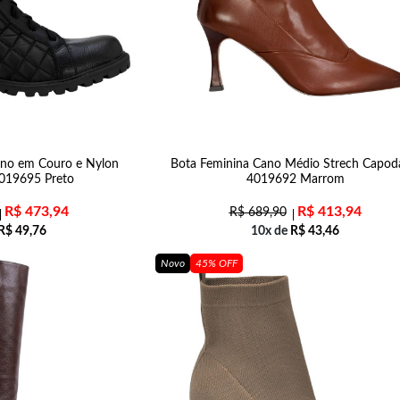
rno em Couro e Nylon
Bota Feminina Cano Médio Strech Capod
019695 Preto
4019692 Marrom
R$
473,94
R$
413,94
R$
689,90
R$
49,76
10x de
R$
43,46
Novo
45% OFF