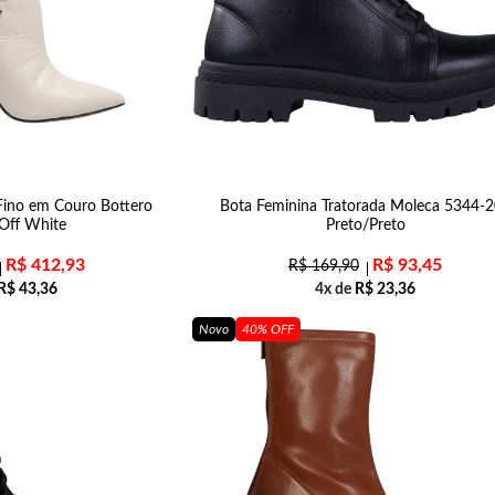
Fino em Couro Bottero
Bota Feminina Tratorada Moleca 5344-
Off White
Preto/Preto
R$
412,93
R$
93,45
R$
169,90
R$
43,36
4x de
R$
23,36
Novo
40% OFF