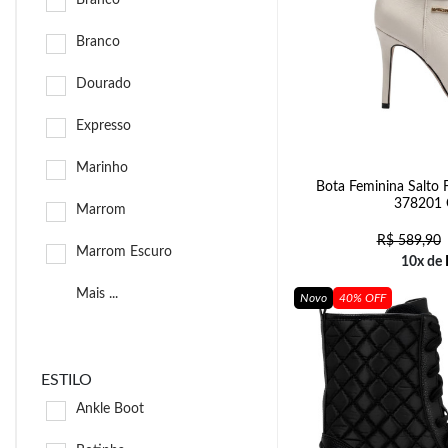
Branco
Branco
Dourado
Expresso
Marinho
Bota Feminina Salto 
378201 
Marrom
R$
589,90
Marrom Escuro
10x de
Mais ...
Novo
40% OFF
ESTILO
Ankle Boot