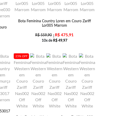
Bota Feminina Country Loren em Couro Zariff
Lor005 Marrom
ouro
R$
475,91
R$
559,90
10x de
R$
49,97
15% OFF
153017