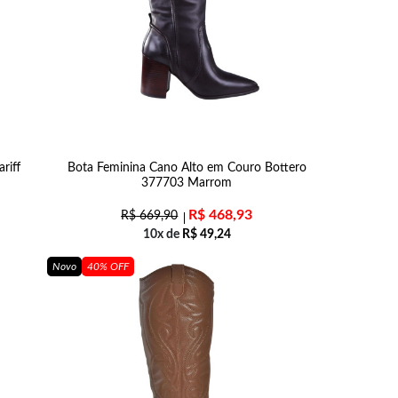
riff
Bota Feminina Cano Alto em Couro Bottero
377703 Marrom
R$
468,93
R$
669,90
10x de
R$
49,24
Novo
40% OFF