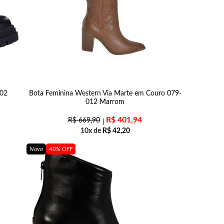
202
Bota Feminina Western Via Marte em Couro 079-
012 Marrom
R$
401,94
R$
669,90
10x de
R$
42,20
Novo
40% OFF