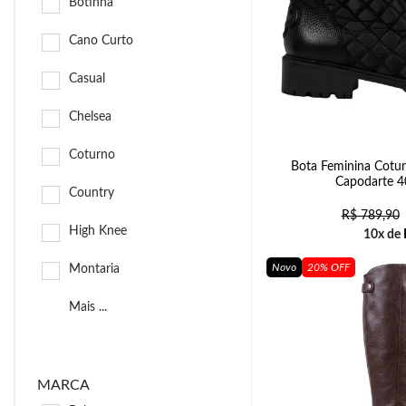
Botinha
Cano Curto
Casual
Chelsea
Coturno
Bota Feminina Cotu
Capodarte 4
Country
R$
789,90
High Knee
10x de
Novo
20% OFF
Montaria
Mais ...
MARCA