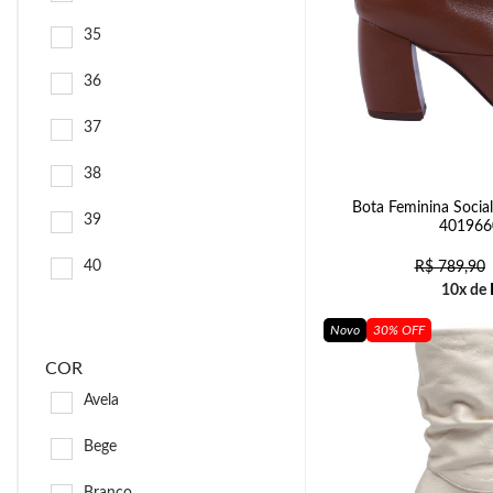
35
36
37
38
Bota Feminina Socia
39
401966
40
R$
789,90
10x de
Novo
30% OFF
COR
Avela
Bege