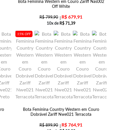
Bota Feminina Western em Couro Zariff Nas002
Off White
R$
679,91
R$
799,90
10x de
R$
71,39
15% OFF
uro
Bota Feminina Country Western em Couro
Dobrável Zariff Nwe021 Terracota
R$
764,91
R$
899,90