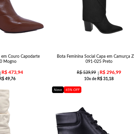
l em Couro Capodarte
Bota Feminina Social Capa em Camurça Za
0 Mogno
091-025 Preto
R$
473,94
R$
296,99
R$
539,99
R$
49,76
10x de
R$
31,18
Novo
45% OFF