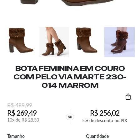
BOTA FEMININA EM COURO
COM PELO VIA MARTE 230-
014 MARROM
R$
489,99
R$
269,49
R$
256,02
ou
10x de
R$
28,30
5% de desconto no PIX
Tamanho
Quantidade