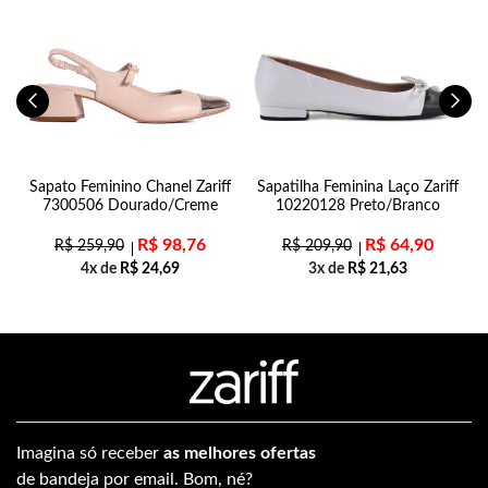
Sapato Feminino Chanel Zariff
Sapatilha Feminina Laço Zariff
7300506 Dourado/Creme
10220128 Preto/Branco
R$
98,76
R$
64,90
R$
259,90
R$
209,90
4x de
R$
24,69
3x de
R$
21,63
Imagina só receber
as melhores ofertas
de bandeja por email. Bom, né?