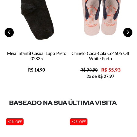
Meia Infantil Casual Lupo Preto
Chinelo Coca-Cola Cc4505 Off
02835
White Preto
R$
55,93
R$
14,90
R$
79,90
2x de
R$
27,97
BASEADO NA SUA
ÚLTIMA VISITA
62% OFF
69% OFF
e