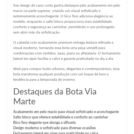
Seu design de cano curto ganha destaque pelo acabamento em pelo
macio na parte superior, criando um visual sofisticado e
extremamente aconchegante. O bico fino adiciona elegância ao
modelo, enquanto o salto bloco proporciona mais estabilidade,
conforto e segurança ao caminhar, permitindo o uso prolongado
sem abrir mão da sofisticação.
O cabedal com acabamento premium entrega textura refinada e
visual moderno, tornando essa bota uma peça versátil para
combinações com vestidos, saias, jeans ou alfaiataria. O fechamento
lateral em zíper facilita o calce e garante praticidade no dia a dia.
Ideal para compor looks urbanos, elegantes e contemporâneos, essa
bota transforma qualquer produção com um toque de luxo e
tendência para a temporada de inverno.
Destaques da Bota Via
Marte
Acabamento em pelo macio para visual sofisticado e aconchegante
Salto bloco que oferece estabilidade e conforto ao caminhar
Bico fino elegante que alonga a silhueta
Design moderno e sofisticado para diversas ocasiões
Fechamento lateral em zíper para praticidade no calce