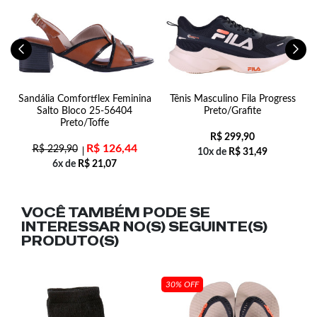
Sandália Comfortflex Feminina
Tênis Masculino Fila Progress
Salto Bloco 25-56404
Preto/Grafite
Preto/Toffe
R$
299,90
R$
126,44
R$
229,90
10x de
R$
31,49
6x de
R$
21,07
VOCÊ TAMBÉM PODE SE
INTERESSAR NO(S) SEGUINTE(S)
PRODUTO(S)
30% OFF