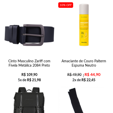
10% OFF
Cinto Masculino Zariff com
Amaciante de Couro Palterm
Fivela Metálica 2084 Preto
Espuma Neutro
R$
44,90
R$
109,90
R$
49,90
5x de
R$
21,98
2x de
R$
22,45