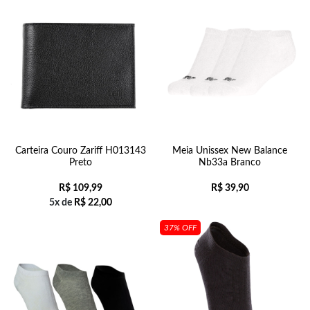
Carteira Couro Zariff H013143
Meia Unissex New Balance
Preto
Nb33a Branco
R$
109,99
R$
39,90
5x de
R$
22,00
37% OFF