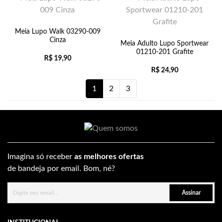
Meia Lupo Walk 03290-009
Cinza
Meia Adulto Lupo Sportwear
01210-201 Grafite
R$
19,90
R$
24,90
1
2
3
Imagina só receber
as melhores ofertas
de bandeja por email. Bom, né?
Assinar