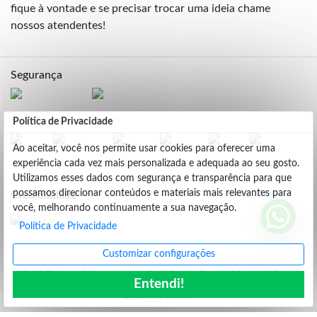
fique à vontade e se precisar trocar uma ideia chame
nossos atendentes!
Segurança
Formas de Pagamento
Política de Privacidade
Ao aceitar, você nos permite usar cookies para oferecer uma
experiência cada vez mais personalizada e adequada ao seu gosto.
Utilizamos esses dados com segurança e transparência para que
possamos direcionar conteúdos e materiais mais relevantes para
Credibilidade
você, melhorando continuamente a sua navegação.
4.9
Política de Privacidade
Customizar configurações
© Zariff. Todos os direitos reservados (Zariff On Line Com. de Calç. Ltda.) | Travessa
Entendi!
Frei Deodato, 230 | Francisco Beltrão | Parana - PR | CEP: 85601-620 | Brasil | CNPJ:
19.662.102/0001-09