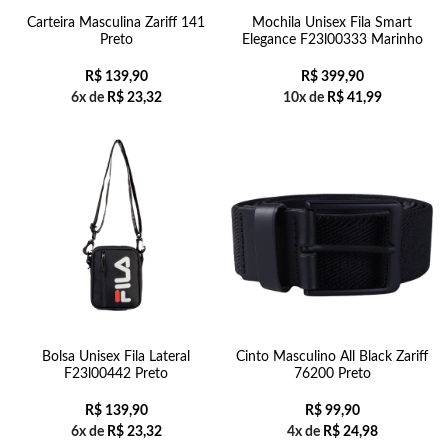
Carteira Masculina Zariff 141
Mochila Unisex Fila Smart
Preto
Elegance F23l00333 Marinho
R$
139,90
R$
399,90
6x de
R$
23,32
10x de
R$
41,99
Bolsa Unisex Fila Lateral
Cinto Masculino All Black Zariff
F23l00442 Preto
76200 Preto
R$
139,90
R$
99,90
6x de
R$
23,32
4x de
R$
24,98