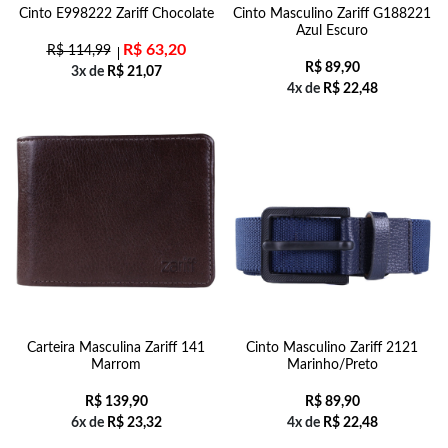
Cinto E998222 Zariff Chocolate
Cinto Masculino Zariff G188221
Azul Escuro
R$
63,20
R$
114,99
R$
89,90
3x de
R$
21,07
4x de
R$
22,48
Carteira Masculina Zariff 141
Cinto Masculino Zariff 2121
Marrom
Marinho/Preto
R$
139,90
R$
89,90
6x de
R$
23,32
4x de
R$
22,48