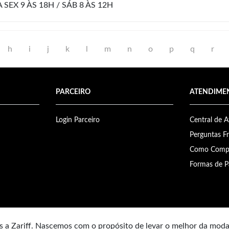
 SEX 9 ÀS 18H / SÁB 8 ÀS 12H
h
i
j
k
l
m
n
o
p
q
r
PARCEIRO
ATENDIME
Login Parceiro
Central de 
Perguntas F
Como Comp
Formas de 
 a Zariff. Nascemos com o propósito de levar o melhor da mod