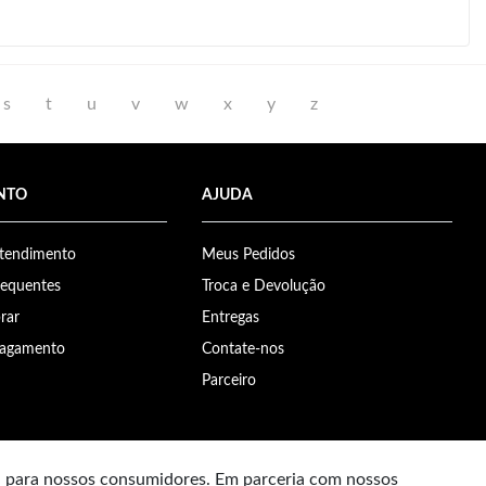
s
t
u
v
w
x
y
z
NTO
AJUDA
Atendimento
Meus Pedidos
requentes
Troca e Devolução
rar
Entregas
Pagamento
Contate-nos
Parceiro
a para nossos consumidores. Em parceria com nossos