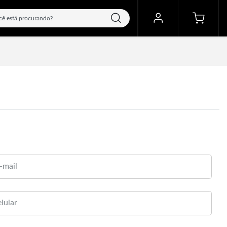
-mail
lular