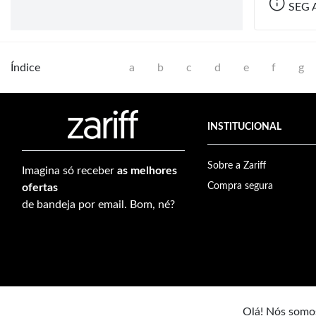
SEG A
Índice
a
b
c
d
e
f
g
INSTITUCIONAL
Sobre a Zariff
Imagina só receber
as melhores
Compra segura
ofertas
de bandeja por email. Bom, né?
Olá! Nós somos