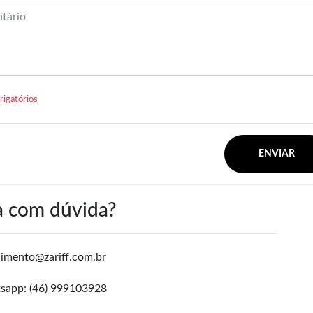
tário
igatórios
ENVIAR
a com dúvida?
imento@zariff.com.br
app: (46) 999103928