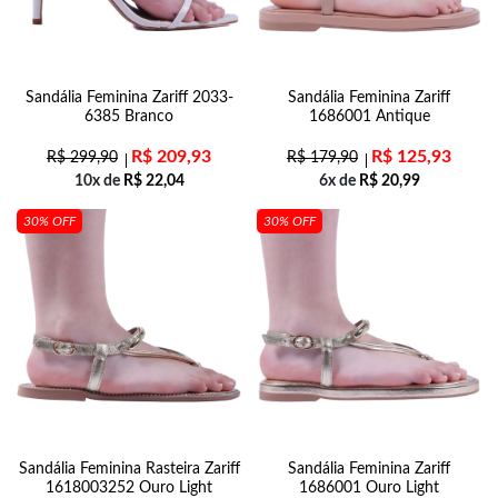
Sandália Feminina Zariff 2033-
Sandália Feminina Zariff
6385 Branco
1686001 Antique
R$
209,93
R$
125,93
R$
299,90
R$
179,90
10x de
R$
22,04
6x de
R$
20,99
30% OFF
30% OFF
Sandália Feminina Rasteira Zariff
Sandália Feminina Zariff
1618003252 Ouro Light
1686001 Ouro Light