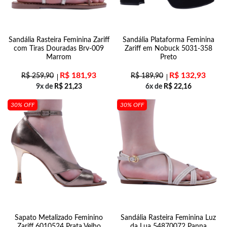
Sandália Rasteira Feminina Zariff
Sandália Plataforma Feminina
com Tiras Douradas Brv-009
Zariff em Nobuck 5031-358
Marrom
Preto
R$
181,93
R$
132,93
R$
259,90
R$
189,90
9x de
R$
21,23
6x de
R$
22,16
30% OFF
30% OFF
Sapato Metalizado Feminino
Sandália Rasteira Feminina Luz
Zariff 6010524 Prata Velho
da Lua 54870072 Panna