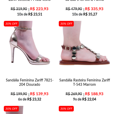
R$
223,93
R$
335,93
R$
319,90
R$
479,90
10x de
R$
23,51
10x de
R$
35,27
30% OFF
30% OFF
Sandália Feminina Zariff 7821-
Sandália Rasteira Feminina Zariff
204 Dourado
T-543 Marrom
R$
139,93
R$
188,93
R$
199,90
R$
269,90
6x de
R$
23,32
9x de
R$
22,04
30% OFF
30% OFF