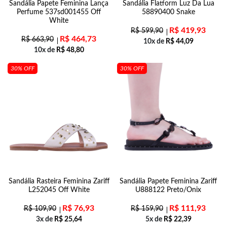
Sandália Papete Feminina Lança
Sandália Flatform Luz Da Lua
Perfume 537sd001455 Off
58890400 Snake
White
R$
419,93
R$
599,90
R$
464,73
R$
663,90
10x de
R$
44,09
10x de
R$
48,80
30% OFF
30% OFF
Sandália Rasteira Feminina Zariff
Sandália Papete Feminina Zariff
L252045 Off White
U888122 Preto/Onix
R$
76,93
R$
111,93
R$
109,90
R$
159,90
3x de
R$
25,64
5x de
R$
22,39