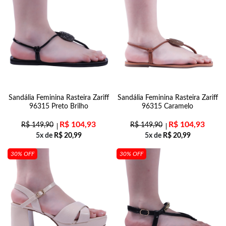
Sandália Feminina Rasteira Zariff
Sandália Feminina Rasteira Zariff
96315 Preto Brilho
96315 Caramelo
R$
104,93
R$
104,93
R$
149,90
R$
149,90
5x de
R$
20,99
5x de
R$
20,99
30% OFF
30% OFF