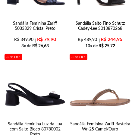
Sandália Feminina Zariff
Sandália Salto Fino Schutz
5033329 Cristal Preto
Cadey-Lee S013870268
R$
79,90
R$
244,95
R$
349,90
R$
489,90
3x de
R$
26,63
10x de
R$
25,72
30% OFF
30% OFF
Sandália Feminina Luz da Lua
Sandália Feminina Zariff Rasteira
com Salto Bloco 80780002
Wr-25 Camel/Ouro
Preto