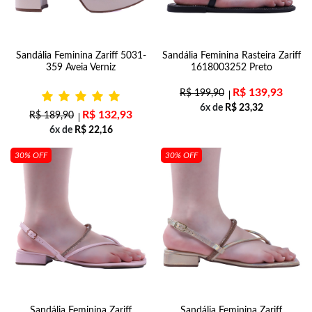
Sandália Feminina Zariff 5031-
Sandália Feminina Rasteira Zariff
359 Aveia Verniz
1618003252 Preto
R$
139,93
R$
199,90
6x de
R$
23,32
R$
132,93
R$
189,90
6x de
R$
22,16
30% OFF
30% OFF
Sandália Feminina Zariff
Sandália Feminina Zariff