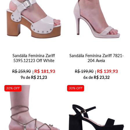
Sandália Feminina Zariff
Sandália Feminina Zariff 7821-
5395.12123 Off White
204 Aveia
R$
181,93
R$
139,93
R$
259,90
R$
199,90
9x de
R$
21,23
6x de
R$
23,32
30% OFF
30% OFF