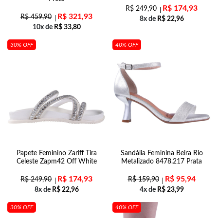
R$
174,93
R$
249,90
R$
321,93
R$
459,90
8x de
R$
22,96
10x de
R$
33,80
30% OFF
40% OFF
Papete Feminino Zariff Tira
Sandália Feminina Beira Rio
Celeste Zapm42 Off White
Metalizado 8478.217 Prata
R$
174,93
R$
95,94
R$
249,90
R$
159,90
8x de
R$
22,96
4x de
R$
23,99
30% OFF
40% OFF