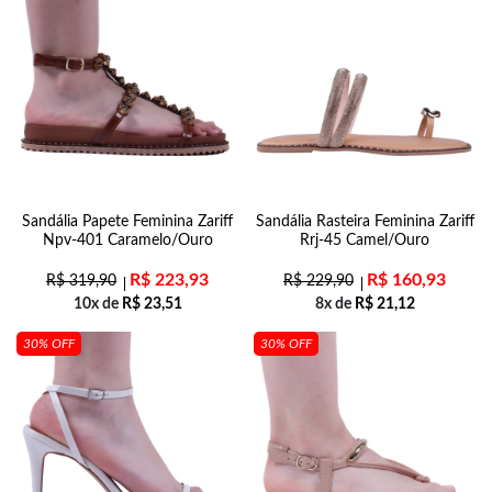
Sandália Papete Feminina Zariff
Sandália Rasteira Feminina Zariff
Npv-401 Caramelo/Ouro
Rrj-45 Camel/Ouro
R$
223,93
R$
160,93
R$
319,90
R$
229,90
10x de
R$
23,51
8x de
R$
21,12
30% OFF
30% OFF