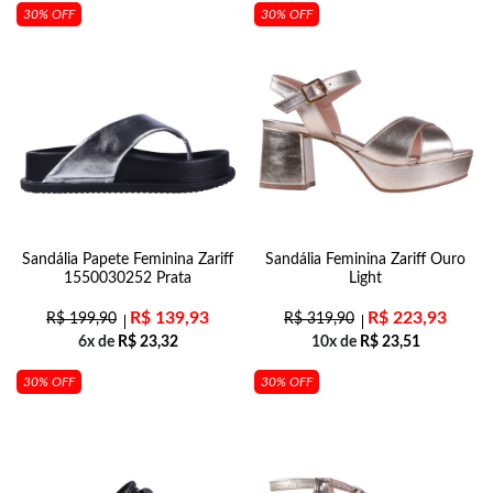
30% OFF
30% OFF
Sandália Papete Feminina Zariff
Sandália Feminina Zariff Ouro
1550030252 Prata
Light
R$
139,93
R$
223,93
R$
199,90
R$
319,90
6x de
R$
23,32
10x de
R$
23,51
30% OFF
30% OFF