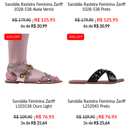
Sandália Rasteira Feminina Zariff
Sandália Rasteira Feminina Zariff
1028-538 Aveia Verniz
1028-538 Preto
R$
125,93
R$
125,93
R$
179,90
R$
179,90
6x de
R$
20,99
6x de
R$
20,99
30% OFF
30% OFF
Sandália Feminina Zariff
Sandália Rasteira Feminina Zariff
L103138 Ouro Light
L252045 Preto
R$
76,93
R$
76,93
R$
109,90
R$
109,90
3x de
R$
25,64
3x de
R$
25,64