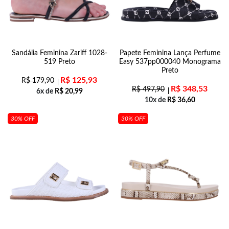
Sandália Feminina Zariff 1028-
Papete Feminina Lança Perfume
519 Preto
Easy 537pp000040 Monograma
Preto
R$
125,93
R$
179,90
R$
348,53
R$
497,90
6x de
R$
20,99
10x de
R$
36,60
30% OFF
30% OFF