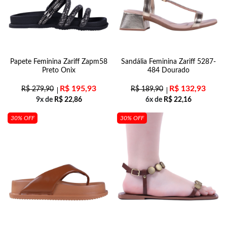
Papete Feminina Zariff Zapm58
Sandália Feminina Zariff 5287-
Preto Onix
484 Dourado
R$
195,93
R$
132,93
R$
279,90
R$
189,90
9x de
R$
22,86
6x de
R$
22,16
30% OFF
30% OFF