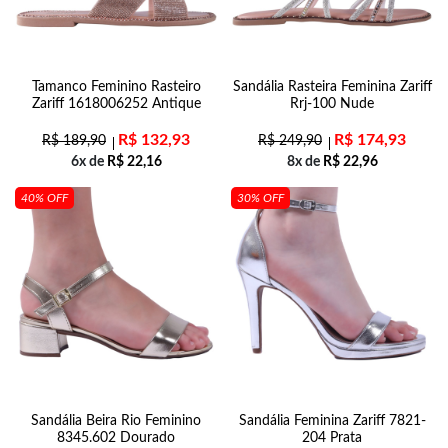
Tamanco Feminino Rasteiro
Sandália Rasteira Feminina Zariff
Zariff 1618006252 Antique
Rrj-100 Nude
R$
132,93
R$
174,93
R$
189,90
R$
249,90
6x de
R$
22,16
8x de
R$
22,96
40% OFF
30% OFF
Sandália Beira Rio Feminino
Sandália Feminina Zariff 7821-
8345.602 Dourado
204 Prata