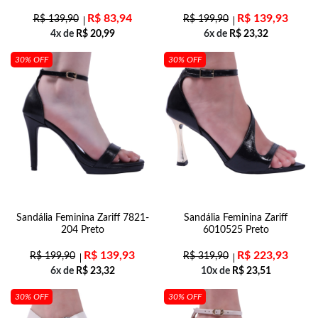
R$
83,94
R$
139,93
R$
139,90
R$
199,90
4x de
R$
20,99
6x de
R$
23,32
30% OFF
30% OFF
Sandália Feminina Zariff 7821-
Sandália Feminina Zariff
204 Preto
6010525 Preto
R$
139,93
R$
223,93
R$
199,90
R$
319,90
6x de
R$
23,32
10x de
R$
23,51
30% OFF
30% OFF