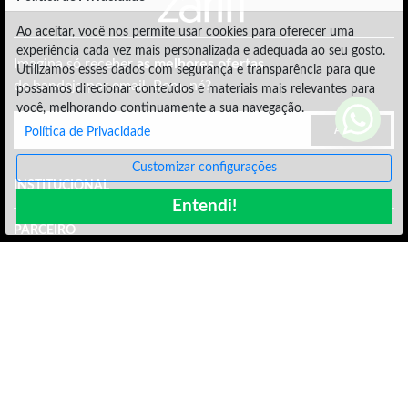
Ao aceitar, você nos permite usar cookies para oferecer uma
experiência cada vez mais personalizada e adequada ao seu gosto.
Imagina só receber
as melhores ofertas
Utilizamos esses dados com segurança e transparência para que
de bandeja por email. Bom, né?
possamos direcionar conteúdos e materiais mais relevantes para
você, melhorando continuamente a sua navegação.
Assinar
Política de Privacidade
Customizar configurações
INSTITUCIONAL
Entendi!
PARCEIRO
ATENDIMENTO
AJUDA
ENCONTRE-NOS AQUI