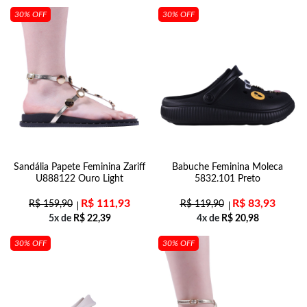
30% OFF
30% OFF
Sandália Papete Feminina Zariff
Babuche Feminina Moleca
U888122 Ouro Light
5832.101 Preto
R$
111,93
R$
83,93
R$
159,90
R$
119,90
5x de
R$
22,39
4x de
R$
20,98
30% OFF
30% OFF