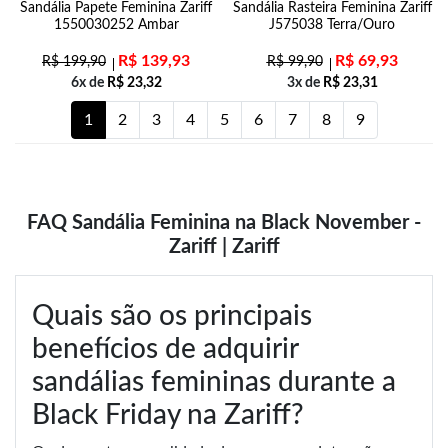
Sandália Papete Feminina Zariff
Sandália Rasteira Feminina Zariff
1550030252 Ambar
J575038 Terra/Ouro
R$
139,93
R$
69,93
R$
199,90
R$
99,90
6x de
R$
23,32
3x de
R$
23,31
1
2
3
4
5
6
7
8
9
FAQ Sandália Feminina na Black November -
Zariff | Zariff
Quais são os principais
benefícios de adquirir
sandálias femininas durante a
Black Friday na Zariff?