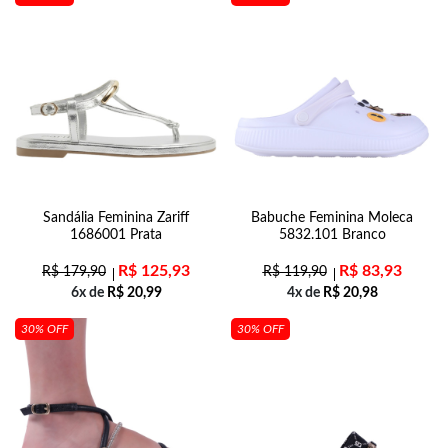
Sandália Feminina Zariff
Babuche Feminina Moleca
1686001 Prata
5832.101 Branco
R$
125,93
R$
83,93
R$
179,90
R$
119,90
6x de
R$
20,99
4x de
R$
20,98
30% OFF
30% OFF