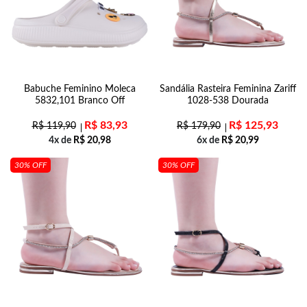
Babuche Feminino Moleca
Sandália Rasteira Feminina Zariff
5832,101 Branco Off
1028-538 Dourada
R$
83,93
R$
125,93
R$
119,90
R$
179,90
4x de
R$
20,98
6x de
R$
20,99
30% OFF
30% OFF