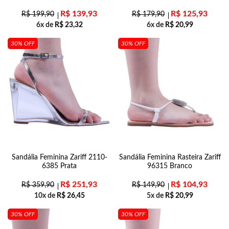
R$
139,93
R$
125,93
R$
199,90
R$
179,90
6x de
R$
23,32
6x de
R$
20,99
30% OFF
30% OFF
Sandália Feminina Zariff 2110-
Sandália Feminina Rasteira Zariff
6385 Prata
96315 Branco
R$
251,93
R$
104,93
R$
359,90
R$
149,90
10x de
R$
26,45
5x de
R$
20,99
30% OFF
30% OFF