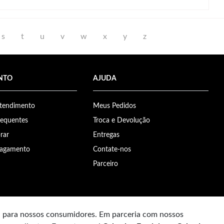
s
t
u
v
w
x
y
z
NTO
AJUDA
Atendimento
Meus Pedidos
requentes
Troca e Devolução
rar
Entregas
Pagamento
Contate-nos
Parceiro
a para nossos consumidores. Em parceria com nossos