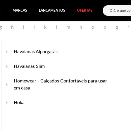
S
MARCAS
LANÇAMENTOS
OFERTAS
g
h
i
j
k
l
m
n
o
p
q
r
Havaianas Alpargatas
Havaianas Slim
Homewear - Calçados Confortáveis para usar
em casa
Hoka