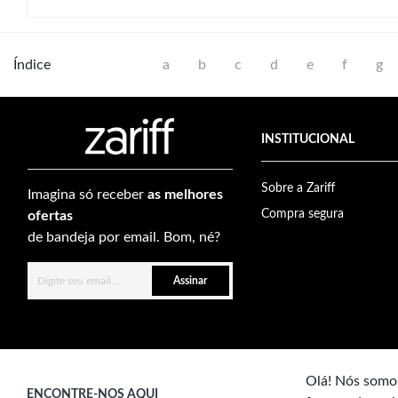
Índice
a
b
c
d
e
f
g
INSTITUCIONAL
Sobre a Zariff
Imagina só receber
as melhores
Compra segura
ofertas
de bandeja por email. Bom, né?
Assinar
Olá! Nós somos
ENCONTRE-NOS AQUI