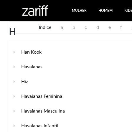
MULHER
HOMEM
KID
Índice
a
b
c
d
e
f
H
Han Kook
Havaianas
Hiz
Havaianas Feminina
Havaianas Masculina
Havaianas Infantil