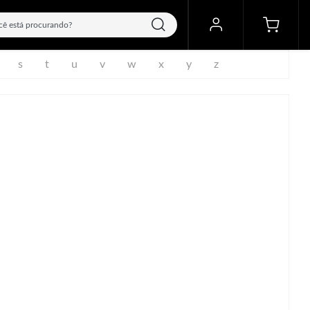
s
t
u
v
w
x
y
z