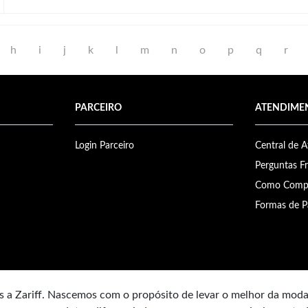
h
i
j
k
l
m
n
o
p
q
r
PARCEIRO
ATENDIME
Login Parceiro
Central de 
Perguntas F
Como Comp
Formas de 
 a Zariff. Nascemos com o propósito de levar o melhor da mod