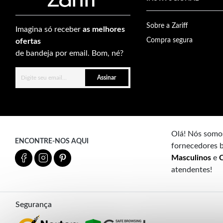
Sobre a Zariff
Imagina só receber
as melhores
Compra segura
ofertas
de bandeja por email. Bom, né?
Assinar
Olá! Nós somos
ENCONTRE-NOS AQUI
fornecedores b
Masculinos
e
C
atendentes!
Segurança