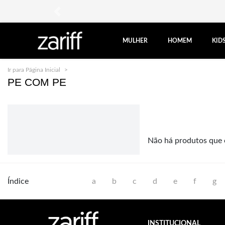
anterior
MULHER
HOMEM
KID
Ir para Página Inicial
Pe Com Pe
PE COM PE
Não há produtos que 
Índice
a
b
c
d
e
f
g
INSTITUCIONAL