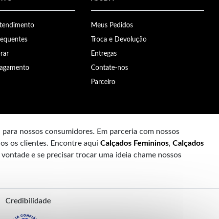
Atendimento
Meus Pedidos
requentes
Troca e Devolução
rar
Entregas
Pagamento
Contate-nos
Parceiro
a para nossos consumidores. Em parceria com nossos
os os clientes. Encontre aqui
Calçados Femininos
,
Calçados
à vontade e se precisar trocar uma ideia chame nossos
Credibilidade