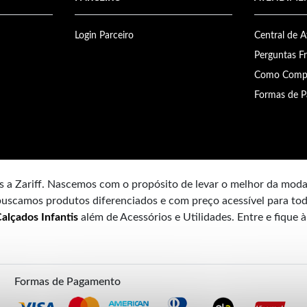
Login Parceiro
Central de 
Perguntas F
Como Comp
Formas de 
 a Zariff. Nascemos com o propósito de levar o melhor da mod
uscamos produtos diferenciados e com preço acessível para tod
alçados Infantis
além de Acessórios e Utilidades. Entre e fique 
Formas de Pagamento