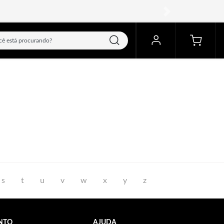
próximo
s
t
u
v
w
x
y
z
NTO
AJUDA