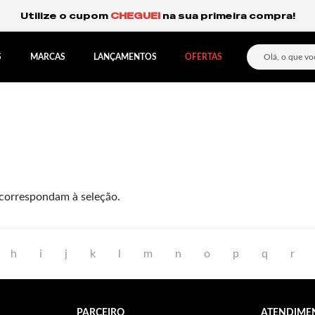
Utilize o cupom
CHEGUEI
na sua primeira compra!
S
MARCAS
LANÇAMENTOS
OFERTAS
correspondam à seleção.
h
i
j
k
l
m
n
o
p
q
r
PARCEIRO
ATENDIME