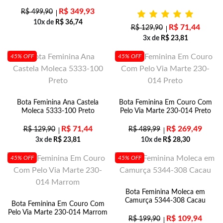
R$
349,93
R$
499,90
10x de
R$
36,74
R$
71,44
R$
129,90
3x de
R$
23,81
45% OFF
45% OFF
Bota Feminina Ana Castela
Bota Feminina Em Couro Com
Moleca 5333-100 Preto
Pelo Via Marte 230-014 Preto
R$
71,44
R$
269,49
R$
129,90
R$
489,99
3x de
R$
23,81
10x de
R$
28,30
45% OFF
45% OFF
Bota Feminina Moleca em
Camurça 5344-308 Cacau
Bota Feminina Em Couro Com
Pelo Via Marte 230-014 Marrom
R$
109,94
R$
199,90