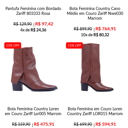
Pantufa Feminina com Bordado
Bota Feminina Country Cano
Zariff 803333 Rosa
Médio em Couro Zariff Nwe030
Marrom
R$
97,42
R$
129,90
R$
764,91
R$
899,90
4x de
R$
24,36
10x de
R$
80,32
15% OFF
15% OFF
Bota Feminina Country Loren
Bota Feminina em Couro Loren
em Couro Zariff Lor005 Marrom
Country Zariff LOR015 Marrom
R$
475,91
R$
594,91
R$
559,90
R$
699,90