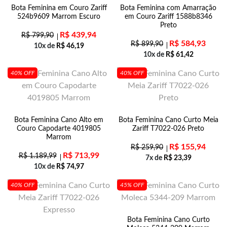
Bota Feminina em Couro Zariff
Bota Feminina com Amarração
524b9609 Marrom Escuro
em Couro Zariff 1588b8346
Preto
R$
439,94
R$
799,90
R$
584,93
R$
899,90
10x de
R$
46,19
10x de
R$
61,42
40% OFF
40% OFF
Bota Feminina Cano Alto em
Bota Feminina Cano Curto Meia
Couro Capodarte 4019805
Zariff T7022-026 Preto
Marrom
R$
155,94
R$
259,90
R$
713,99
R$
1.189,99
7x de
R$
23,39
10x de
R$
74,97
40% OFF
45% OFF
Bota Feminina Cano Curto