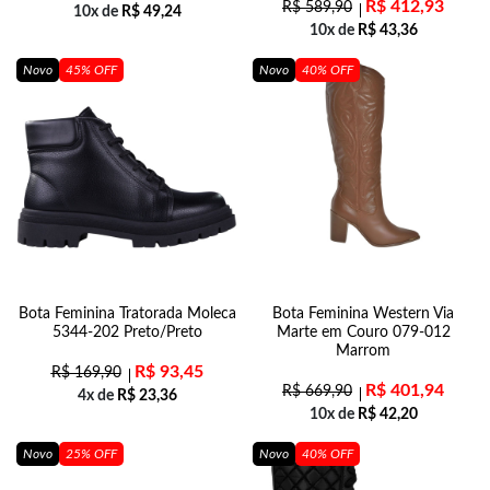
R$
412,93
R$
589,90
10x de
R$
49,24
10x de
R$
43,36
Novo
45% OFF
Novo
40% OFF
Bota Feminina Tratorada Moleca
Bota Feminina Western Via
5344-202 Preto/Preto
Marte em Couro 079-012
Marrom
R$
93,45
R$
169,90
R$
401,94
R$
669,90
4x de
R$
23,36
10x de
R$
42,20
Novo
25% OFF
Novo
40% OFF