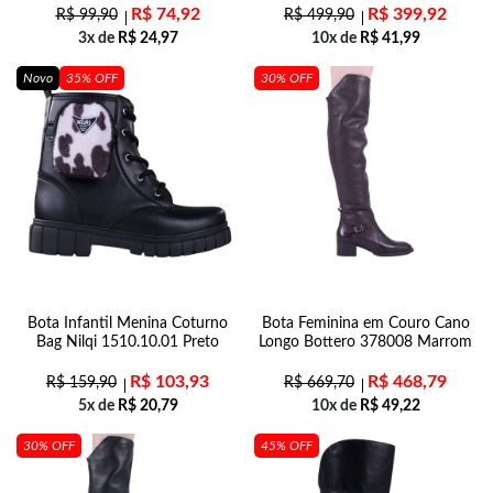
R$
74,92
R$
399,92
R$
99,90
R$
499,90
3x de
R$
24,97
10x de
R$
41,99
Novo
35% OFF
30% OFF
Bota Infantil Menina Coturno
Bota Feminina em Couro Cano
Bag Nilqi 1510.10.01 Preto
Longo Bottero 378008 Marrom
R$
103,93
R$
468,79
R$
159,90
R$
669,70
5x de
R$
20,79
10x de
R$
49,22
30% OFF
45% OFF