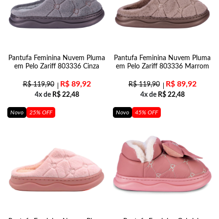
Pantufa Feminina Nuvem Pluma
Pantufa Feminina Nuvem Pluma
em Pelo Zariff 803336 Cinza
em Pelo Zariff 803336 Marrom
R$
89,92
R$
89,92
R$
119,90
R$
119,90
4x de
R$
22,48
4x de
R$
22,48
Novo
25% OFF
Novo
45% OFF