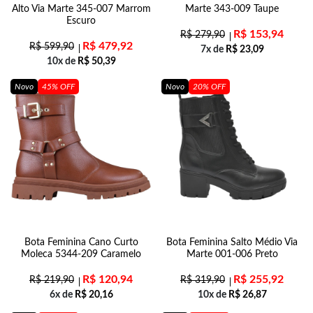
Alto Via Marte 345-007 Marrom
Marte 343-009 Taupe
Escuro
R$
153,94
R$
279,90
R$
479,92
R$
599,90
7x de
R$
23,09
10x de
R$
50,39
Novo
45% OFF
Novo
20% OFF
Bota Feminina Cano Curto
Bota Feminina Salto Médio Via
Moleca 5344-209 Caramelo
Marte 001-006 Preto
R$
120,94
R$
255,92
R$
219,90
R$
319,90
6x de
R$
20,16
10x de
R$
26,87