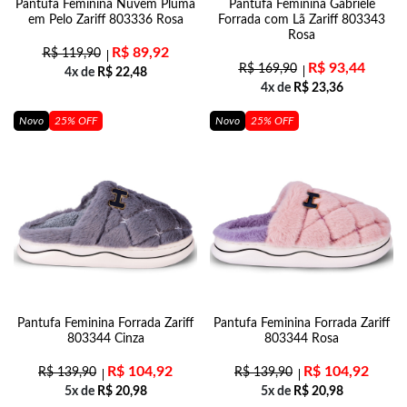
Pantufa Feminina Nuvem Pluma
Pantufa Feminina Gabriele
em Pelo Zariff 803336 Rosa
Forrada com Lã Zariff 803343
Rosa
R$
89,92
R$
119,90
R$
93,44
R$
169,90
4x de
R$
22,48
4x de
R$
23,36
Novo
25% OFF
Novo
25% OFF
Pantufa Feminina Forrada Zariff
Pantufa Feminina Forrada Zariff
803344 Cinza
803344 Rosa
R$
104,92
R$
104,92
R$
139,90
R$
139,90
5x de
R$
20,98
5x de
R$
20,98