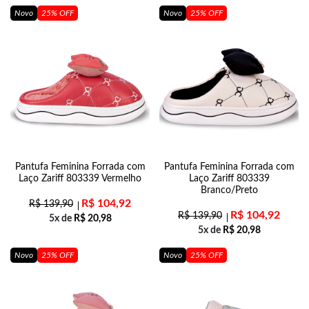
Novo
25% OFF
Novo
25% OFF
Pantufa Feminina Forrada com
Pantufa Feminina Forrada com
Laço Zariff 803339 Vermelho
Laço Zariff 803339
Branco/Preto
R$
104,92
R$
139,90
R$
104,92
R$
139,90
5x de
R$
20,98
5x de
R$
20,98
Novo
25% OFF
Novo
25% OFF