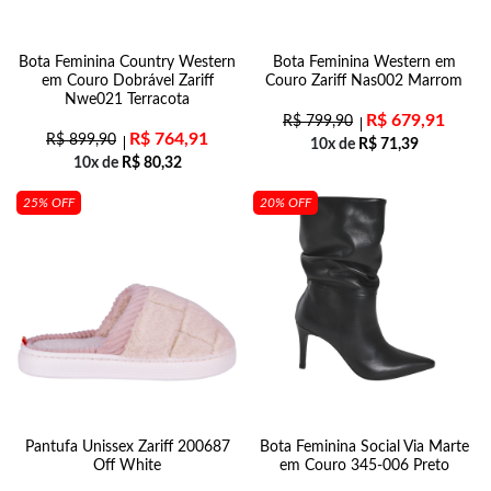
Bota Feminina Country Western
Bota Feminina Western em
em Couro Dobrável Zariff
Couro Zariff Nas002 Marrom
Nwe021 Terracota
R$
679,91
R$
799,90
R$
764,91
R$
899,90
10x de
R$
71,39
10x de
R$
80,32
25% OFF
20% OFF
Pantufa Unissex Zariff 200687
Bota Feminina Social Via Marte
Off White
em Couro 345-006 Preto