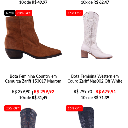
10x de
R$
49,97
10x de
R$
62,47
Novo
25% OFF
15% OFF
Bota Feminina Country em
Bota Feminina Western em
Camurça Zariff 153017 Marrom
Couro Zariff Nas002 Off White
R$
299,92
R$
679,91
R$
399,90
R$
799,90
10x de
R$
31,49
10x de
R$
71,39
15% OFF
15% OFF