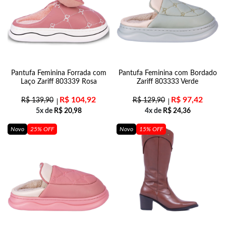
Pantufa Feminina Forrada com
Pantufa Feminina com Bordado
Laço Zariff 803339 Rosa
Zariff 803333 Verde
R$
104,92
R$
97,42
R$
139,90
R$
129,90
5x de
R$
20,98
4x de
R$
24,36
Novo
25% OFF
Novo
15% OFF