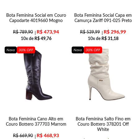
Bota Feminina Social em Couro
Bota Feminina Social Capa em
Capodarte 4019660 Mogno
Camurça Zariff 091-025 Preto
R$
473,94
R$
296,99
R$
789,90
R$
539,99
10x de
R$
49,76
10x de
R$
31,18
Novo
30% OFF
Novo
30% OFF
Bota Feminina Cano Alto em
Bota Feminina Salto Fino em
Couro Bottero 377703 Marrom
Couro Bottero 378201 Off
White
R$
468,93
R$
669,90