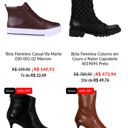
Tênis Feminino Casual Via Marte
Bota Feminina Coturno em
030-001-02 Marrom
Couro e Nylon Capodarte
4019695 Preto
R$
149,93
R$
199,90
R$
473,94
R$
789,90
7x de
R$
22,49
10x de
R$
49,76
Novo
40% OFF
Novo
40% OFF