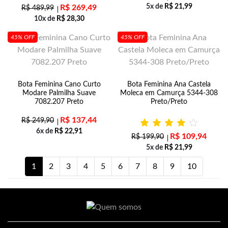
5x de
R$
21,99
R$
269,49
R$
489,99
10x de
R$
28,30
45% OFF
45% OFF
Bota Feminina Cano Curto
Bota Feminina Ana Castela
Modare Palmilha Suave
Moleca em Camurça 5344-308
7082.207 Preto
Preto/Preto
R$
137,44
R$
249,90
6x de
R$
22,91
R$
109,94
R$
199,90
5x de
R$
21,99
1
2
3
4
5
6
7
8
9
10