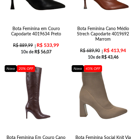
Bota Feminina em Couro
Bota Feminina Cano Médio
Capodarte 4019634 Preto
Strech Capodarte 4019692
Marrom
R$
533,99
R$
889,99
R$
413,94
R$
689,90
10x de
R$
56,07
10x de
R$
43,46
Novo
20% OFF
Novo
45% OFF
Bota Feminina Em Couro Cano
Bota Feminina Social Knit Via