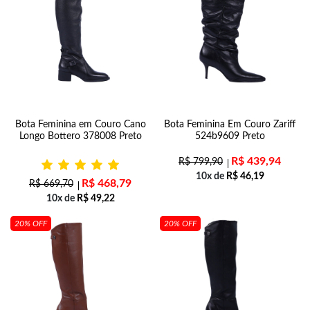
Bota Feminina em Couro Cano
Bota Feminina Em Couro Zariff
Longo Bottero 378008 Preto
524b9609 Preto
R$
439,94
R$
799,90
10x de
R$
46,19
R$
468,79
R$
669,70
10x de
R$
49,22
20% OFF
20% OFF