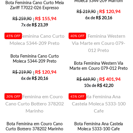
Moleca 5344-209 Marrom
Bota Feminina Cano Curto Meia
Zariff T7022-026 Expresso
R$
120,94
R$
219,90
6x de
R$
20,16
R$
155,94
R$
259,90
7x de
R$
23,39
45% OFF
40% OFF
Bota Feminina Cano Curto
Moleca 5344-209 Preto
Bota Feminina Western Via
Marte em Couro 079-012 Preto
R$
120,94
R$
219,90
6x de
R$
20,16
R$
401,94
R$
669,90
10x de
R$
42,20
30% OFF
45% OFF
Bota Feminina em Couro Cano
Bota Feminina Ana Castela
Curto Bottero 378202 Marinho
Moleca 5333-100 Cafe