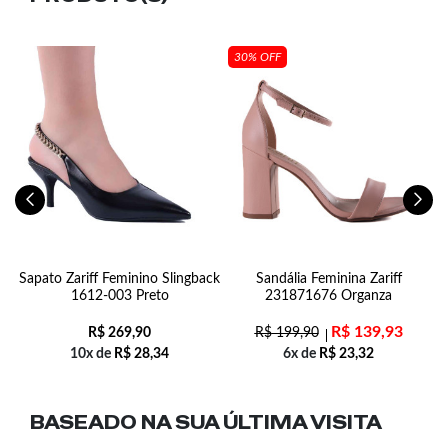
30% OFF
Sapato Zariff Feminino Slingback
Sandália Feminina Zariff
z
1612-003 Preto
231871676 Organza
R$
139,93
R$
269,90
R$
199,90
10x de
R$
28,34
6x de
R$
23,32
BASEADO NA SUA
ÚLTIMA VISITA