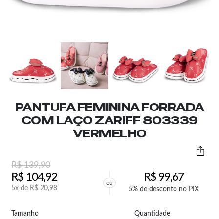
PANTUFA FEMININA FORRADA
COM LAÇO ZARIFF 803339
VERMELHO
R$
139,90
R$
104,92
R$
99,67
ou
5x de
R$
20,98
5% de desconto no PIX
Tamanho
Quantidade