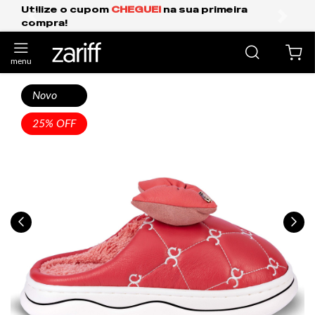
Frete Grátis Expresso para o Sul e São Paulo.
anterior
próxi
Novo
25% OFF