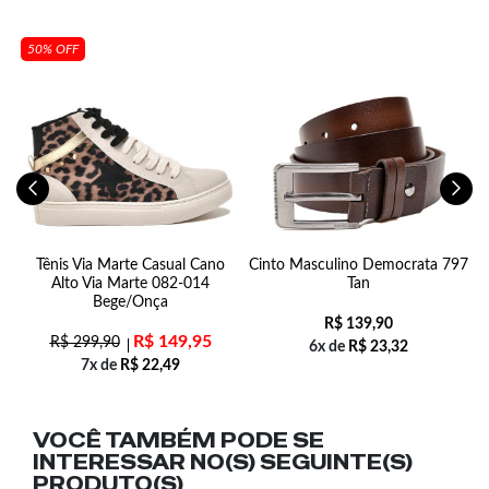
50% OFF
Tênis Via Marte Casual Cano
Cinto Masculino Democrata 797
to
Alto Via Marte 082-014
Tan
Bege/Onça
R$
139,90
R$
149,95
R$
299,90
6x de
R$
23,32
7x de
R$
22,49
VOCÊ TAMBÉM PODE SE
INTERESSAR NO(S) SEGUINTE(S)
PRODUTO(S)