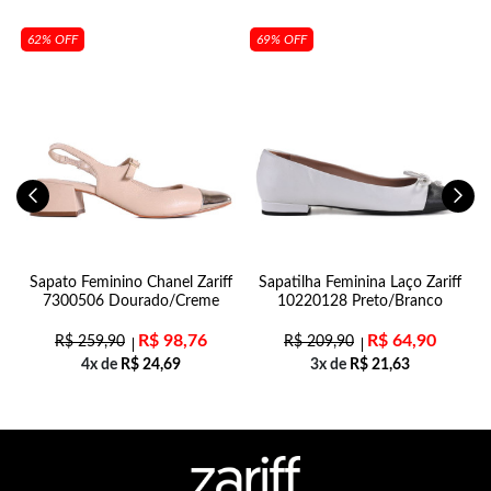
62% OFF
69% OFF
Sapato Feminino Chanel Zariff
Sapatilha Feminina Laço Zariff
7300506 Dourado/Creme
10220128 Preto/Branco
R$
98,76
R$
64,90
R$
259,90
R$
209,90
4x de
R$
24,69
3x de
R$
21,63