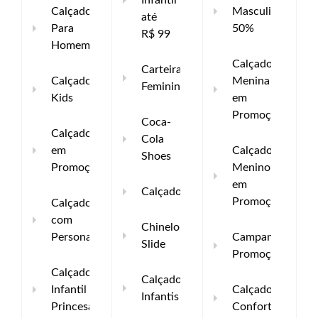
Infantil
Calçado
Masculinos
até
Para
50%
R$ 99
Homem
Calçados
Carteira
Calçado
Menina
Feminina
Kids
em
Promoção
Coca-
Calçados
Cola
em
Calçados
Shoes
Promoção
Menino
em
Calçados
Promoção
Calçados
com
Chinelo
Personagens
Campanha
Slide
Promoção
Calçado
Calçados
Infantil
Calçados
Infantis
Princesa
Confortaveis