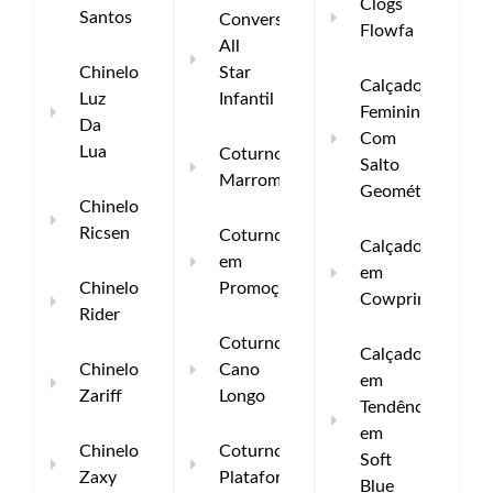
Clogs
Santos
Converse
Flowfa
All
Chinelo
Star
Calçados
Luz
Infantil
Femininos
Da
Com
Lua
Coturno
Salto
Marrom
Geométrico
Chinelo
Ricsen
Coturnos
Calçados
em
em
Chinelo
Promoção
Cowprint
Rider
Coturno
Calçados
Chinelo
Cano
em
Zariff
Longo
Tendência
em
Chinelo
Coturno
Soft
Zaxy
Plataforma
Blue