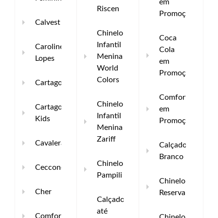
em
Riscen
Promoção
Calvest
Chinelo
Coca
Infantil
Caroline
Cola
Menina
Lopes
em
World
Promoção
Colors
Cartago
Comfortflex
Chinelo
Cartago
em
Infantil
Kids
Promoção
Menina
Zariff
Cavalera
Calçado
Branco
Chinelo
Cecconello
Pampili
Chinelo
Cher
Reserva
Calçados
até
Comfortflex
Chinelo