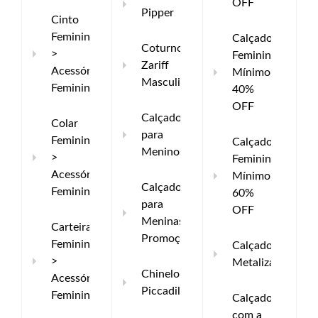
OFF
Pipper
Cinto
Feminino
Calçados
Coturno
>
Femininos
Zariff
Acessórios
Mínimo
Masculino
Femininos
40%
OFF
Calçados
Colar
para
Feminino
Calçados
Meninos
>
Femininos
Acessórios
Mínimo
Calçados
Femininos
60%
para
OFF
Meninas
Carteira
Promoção
Feminina
Calçados
>
Metalizados
Chinelo
Acessórios
Piccadilly
Femininos
Calçados
com a