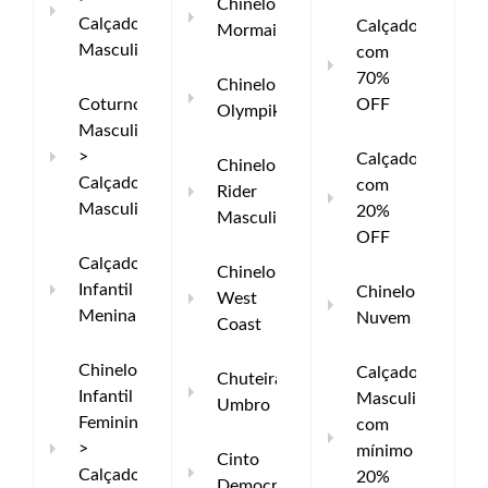
Chinelo
Calçados
Calçados
Mormaii
Masculinos
com
70%
Chinelo
Coturno
OFF
Olympikus
Masculino
>
Calçados
Chinelo
Calçados
com
Rider
Masculinos
20%
Masculino
OFF
Calçados
Chinelo
Infantil
Chinelo
West
Menina
Nuvem
Coast
Chinelo
Calçados
Chuteira
Infantil
Masculinos
Umbro
Feminino
com
>
mínimo
Cinto
Calçados
20%
Democrata