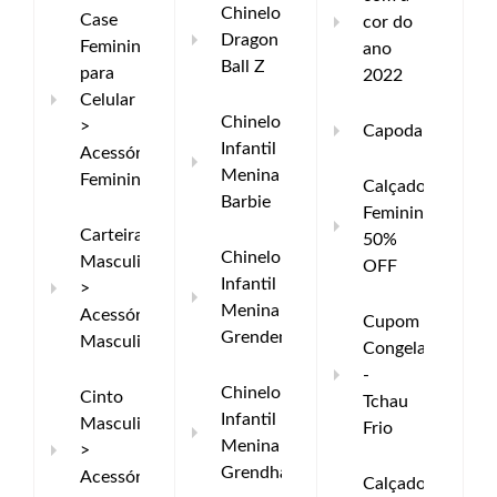
Chinelo
Case
cor do
Dragon
Feminino
ano
Ball Z
para
2022
Celular
Chinelo
>
Capodarte
Infantil
Acessórios
Menina
Femininos
Calçados
Barbie
Femininos
Carteira
50%
Chinelo
Masculina
OFF
Infantil
>
Menina
Acessórios
Cupom
Grendene
Masculinos
Congelado
-
Chinelo
Cinto
Tchau
Infantil
Masculino
Frio
Menina
>
Grendha
Acessórios
Calçados