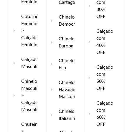
Femininos
Cartago
com
30%
Coturno
OFF
Chinelo
Feminino
Democrata
>
Calçados
Calçados
com
Chinelo
Femininos
40%
Europa
OFF
Calçados
Chinelo
Masculinos
Calçados
Fila
com
Chinelo
50%
Chinelo
Masculino
OFF
Havaianas
>
Masculino
Calçados
Calçados
Masculinos
com
Chinelo
60%
Italianinho
Chuteiras
OFF
>