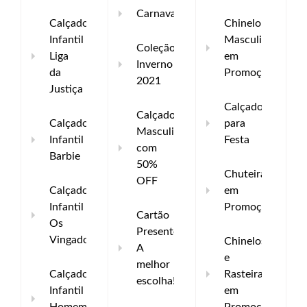
Carnaval
Calçado
Chinelo
Infantil
Masculino
Coleção
Liga
em
Inverno
da
Promoção
2021
Justiça
Calçados
Calçados
Calçado
para
Masculino
Infantil
Festa
com
Barbie
50%
Chuteira
OFF
Calçado
em
Infantil
Promoção
Cartão
Os
Presente:
Vingadores
Chinelos
A
e
melhor
Calçado
Rasteiras
escolha!
Infantil
em