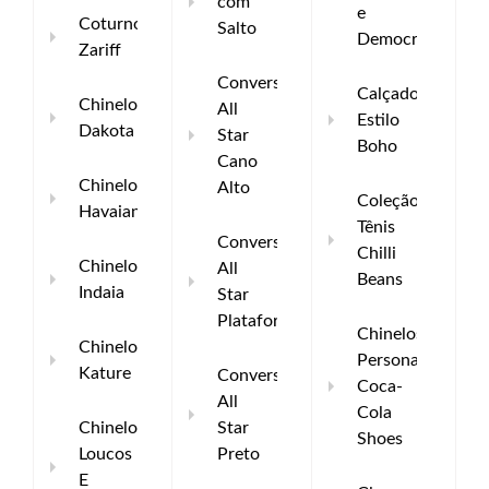
com
e
Coturno
Salto
Democrata
Zariff
Converse
Calçados
Chinelo
All
Estilo
Dakota
Star
Boho
Cano
Chinelo
Alto
Coleção
Havaianas
Tênis
Converse
Chilli
Chinelo
All
Beans
Indaia
Star
Plataforma
Chinelos
Chinelo
Personalizáveis
Kature
Converse
Coca-
All
Cola
Chinelo
Star
Shoes
Loucos
Preto
E