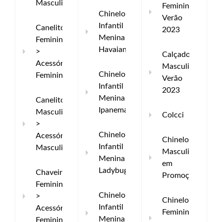
Masculinos
Femininos
Chinelo
Verão
Infantil
Canelito
2023
Menina
Feminino
Havaianas
>
Calçados
Acessórios
Masculinos
Chinelo
Femininos
Verão
Infantil
2023
Menina
Canelito
Ipanema
Masculino
Colcci
>
Chinelo
Acessórios
Chinelos
Infantil
Masculinos
Masculinos
Menina
em
Ladybug
Chaveiro
Promoção
Feminino
Chinelo
>
Chinelo
Infantil
Acessórios
Feminino
Menina
Femininos