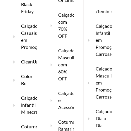
Oncinha
Black
-
Friday
/feminino
Calçados
com
Calçados
Calçado
70%
Casuais
Infantil
OFF
em
em
Promoção
Promoção
Calçados
Carrossel
Masculinos
CleanUp
com
Calçado
60%
Masculino
Color
OFF
em
Be
Promoção
Calçados
Carrossel
Calçados
e
Infantil
Acessórios
Calçados
Minecraft
Dia a
Coturno
Dia
Coturno
Ramarim