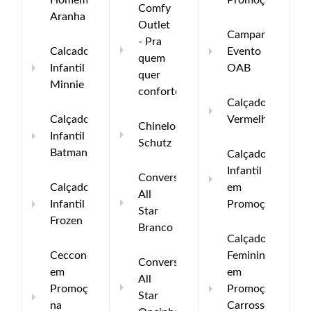
Homem
Promoção
Comfy
Aranha
Outlet
Campanha
- Pra
Calcado
Evento
quem
Infantil
OAB
quer
Minnie
conforto!
Calçado
Calçado
Vermelho
Chinelo
Infantil
Schutz
Batman
Calçado
Infantil
Converse
Calçado
em
All
Infantil
Promoção
Star
Frozen
Branco
Calçado
Cecconello
Feminino
Converse
em
em
All
Promoção
Promoção
Star
na
Carrossel