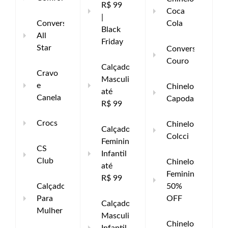
R$ 99
Coca
|
Converse
Cola
Black
All
Friday
Star
Converse
Couro
Calçados
Cravo
Masculinos
e
Chinelo
até
Canela
Capodarte
R$ 99
Crocs
Chinelo
Calçados
Colcci
Feminino
CS
Infantil
Club
Chinelos
até
Femininos
R$ 99
Calçado
50%
Para
OFF
Calçados
Mulher
Masculino
Chinelos