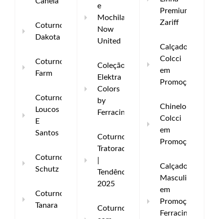
Canela
e
Premium
Mochilas
Zariff
Coturno
Now
Dakota
United
Calçados
Colcci
Coturno
Coleção
em
Farm
Elektra
Promoção
Colors
Coturno
by
Chinelo
Loucos
Ferracini
Colcci
E
em
Santos
Coturno
Promoção
Tratorado
Coturno
|
Calçados
Schutz
Tendência
Masculinos
2025
em
Coturno
Promoção
Tanara
Coturno
Ferracini