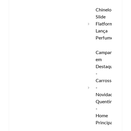
Chinelo
Slide
Flatform
Lança
Perfume
Campanha
em
Destaque
-
Carrossel
-
Novidades
Quentinhas
-
Home
Principal