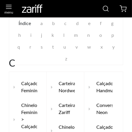
Índice
a
b
c
d
e
f
g
h
i
j
k
l
m
n
o
p
q
r
s
t
u
v
w
x
y
z
C
Calçados
Carteira
Calçados
Femininos
Nordweg
Handmade
Chinelo
Carteira
Converse
Feminino
Zariff
Neon
>
Calçados
Chinelo
Calçados