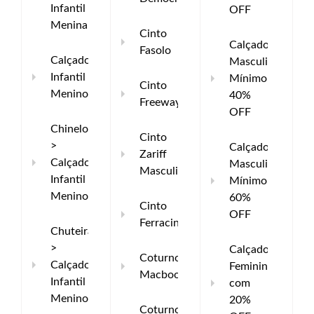
Infantil
OFF
Menina
Cinto
Calçados
Fasolo
Calçados
Masculinos
Infantil
Mínimo
Cinto
Menino
40%
Freeway
OFF
Chinelos
Cinto
>
Calçados
Zariff
Calçados
Masculinos
Masculino
Infantil
Mínimo
Menino
60%
Cinto
OFF
Ferracini
Chuteiras
>
Calçados
Coturno
Calçados
Femininos
Macboot
Infantil
com
Menino
20%
Coturno