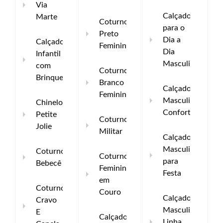
Via
Calçados
Marte
Coturno
para o
Preto
Dia a
Calçado
Feminino
Dia
Infantil
Masculino
com
Coturno
Brinquedo
Branco
Calçados
Feminino
Masculinos
Chinelo
Confortáveis
Petite
Coturno
Jolie
Militar
Calçados
Masculino
Coturno
Coturno
para
Bebecê
Feminino
Festa
em
Coturno
Couro
Calçados
Cravo
Masculinos
E
Calçados
Linha