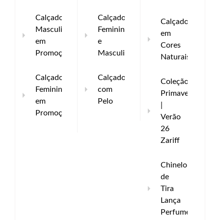
Calçado
Calçados
Calçados
Masculino
Femininos
em
em
e
Cores
Promoção
Masculinos
Naturais
Calçado
Calçados
Coleção
Feminino
com
Primavera
em
Pelo
|
Promoção
Verão
26
Zariff
Chinelo
de
Tira
Lança
Perfume