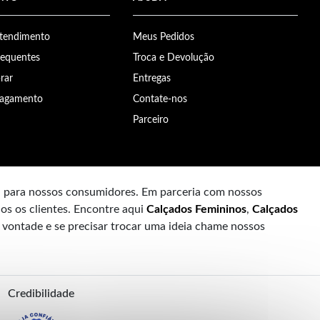
Atendimento
Meus Pedidos
requentes
Troca e Devolução
rar
Entregas
Pagamento
Contate-nos
Parceiro
a para nossos consumidores. Em parceria com nossos
os os clientes. Encontre aqui
Calçados Femininos
,
Calçados
à vontade e se precisar trocar uma ideia chame nossos
Credibilidade