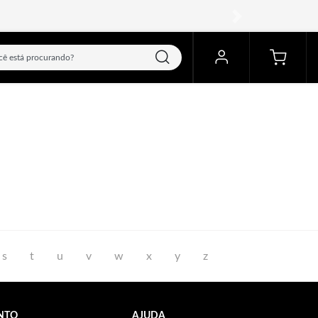
próximo
s
t
u
v
w
x
y
z
NTO
AJUDA