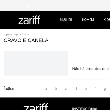
anterior
MULHER
HOMEM
KID
Ir para Página Inicial
Cravo e Canela
CRAVO E CANELA
Não há produtos que 
Índice
a
b
c
d
e
f
g
INSTITUCIONAL