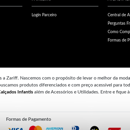
Login Parceiro
Central de 
Perguntas F
Como Comp
Formas de 
 a Zariff. Nascemos com o propósito de levar o melhor da mod
uscamos produtos diferenciados e com preço acessível para tod
alçados Infantis
além de Acessórios e Utilidades. Entre e fique 
Formas de Pagamento