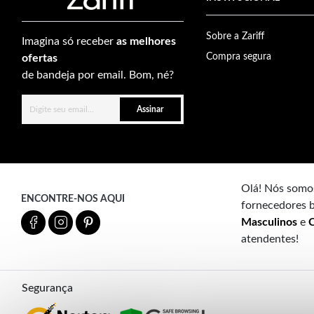
Sobre a Zariff
Imagina só receber
as melhores
Compra segura
ofertas
de bandeja por email. Bom, né?
Assinar
Olá! Nós somos
ENCONTRE-NOS AQUI
fornecedores b
Masculinos
e
C
atendentes!
Segurança