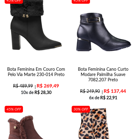
45% OFF
45% OFF
Bota Feminina Em Couro Com
Bota Feminina Cano Curto
Pelo Via Marte 230-014 Preto
Modare Palmilha Suave
7082.207 Preto
R$
269,49
R$
489,99
R$
137,44
R$
249,90
10x de
R$
28,30
6x de
R$
22,91
45% OFF
30% OFF