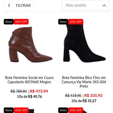
FILTRAR
Novo
40% OFF
Novo
20% OFF
Bota Feminina Social em Couro
Bota Feminina Bico Fino em
Capodarte 4019660 Mogno
Camurça Via Marte 343-004
Preto
R$
473,94
R$
789,90
R$
335,92
R$
419,90
10x de
R$
49,76
10x de
R$
35,27
Novo
45% OFF
Novo
30% OFF