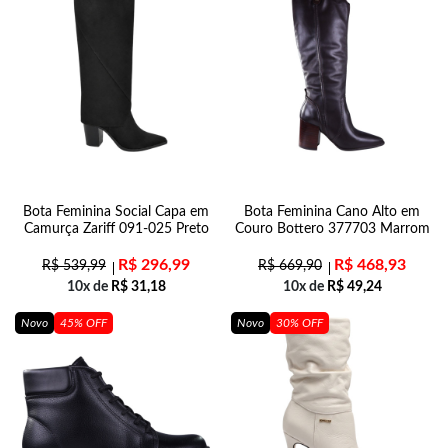
Bota Feminina Social Capa em
Bota Feminina Cano Alto em
Camurça Zariff 091-025 Preto
Couro Bottero 377703 Marrom
R$
296,99
R$
468,93
R$
539,99
R$
669,90
10x de
R$
31,18
10x de
R$
49,24
Novo
45% OFF
Novo
30% OFF