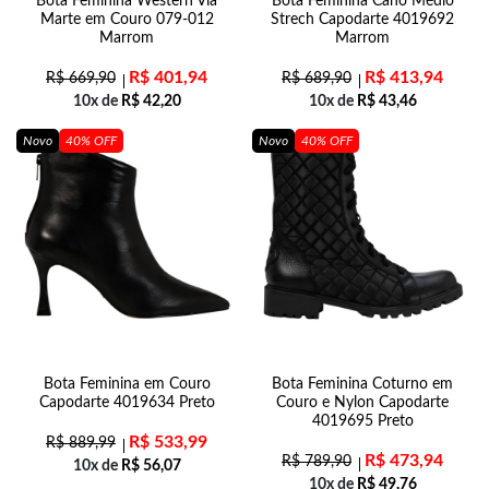
Bota Feminina Western Via
Bota Feminina Cano Médio
Marte em Couro 079-012
Strech Capodarte 4019692
Marrom
Marrom
R$
401,94
R$
413,94
R$
669,90
R$
689,90
10x de
R$
42,20
10x de
R$
43,46
Novo
40% OFF
Novo
40% OFF
Bota Feminina em Couro
Bota Feminina Coturno em
Capodarte 4019634 Preto
Couro e Nylon Capodarte
4019695 Preto
R$
533,99
R$
889,99
R$
473,94
R$
789,90
10x de
R$
56,07
10x de
R$
49,76