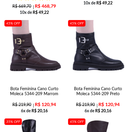
10x de
R$
49,22
R$
468,79
R$
669,70
10x de
R$
49,22
45% OFF
45% OFF
Bota Feminina Cano Curto
Bota Feminina Cano Curto
Moleca 5344-209 Marrom
Moleca 5344-209 Preto
R$
120,94
R$
120,94
R$
219,90
R$
219,90
6x de
R$
20,16
6x de
R$
20,16
35% OFF
45% OFF