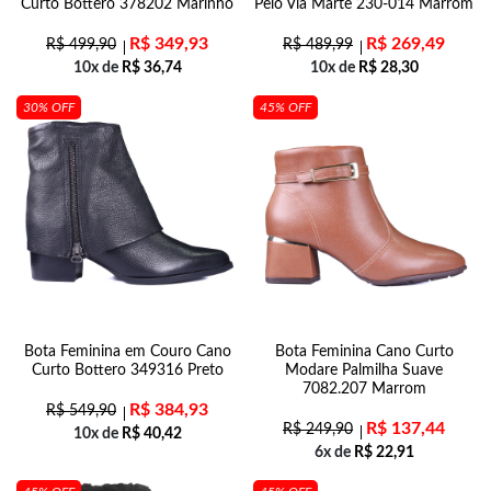
Curto Bottero 378202 Marinho
Pelo Via Marte 230-014 Marrom
R$
349,93
R$
269,49
R$
499,90
R$
489,99
10x de
R$
36,74
10x de
R$
28,30
30% OFF
45% OFF
Bota Feminina em Couro Cano
Bota Feminina Cano Curto
Curto Bottero 349316 Preto
Modare Palmilha Suave
7082.207 Marrom
R$
384,93
R$
549,90
R$
137,44
R$
249,90
10x de
R$
40,42
6x de
R$
22,91