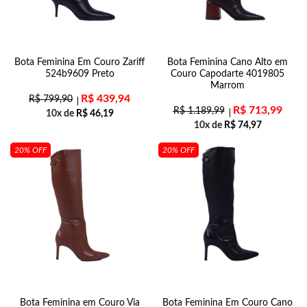
Bota Feminina Em Couro Zariff
Bota Feminina Cano Alto em
524b9609 Preto
Couro Capodarte 4019805
Marrom
R$
439,94
R$
799,90
R$
713,99
R$
1.189,99
10x de
R$
46,19
10x de
R$
74,97
20% OFF
20% OFF
Bota Feminina em Couro Via
Bota Feminina Em Couro Cano