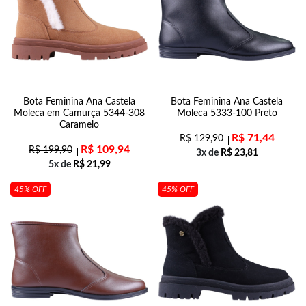
Bota Feminina Ana Castela
Bota Feminina Ana Castela
Moleca em Camurça 5344-308
Moleca 5333-100 Preto
Caramelo
R$
71,44
R$
129,90
R$
109,94
R$
199,90
3x de
R$
23,81
5x de
R$
21,99
45% OFF
45% OFF