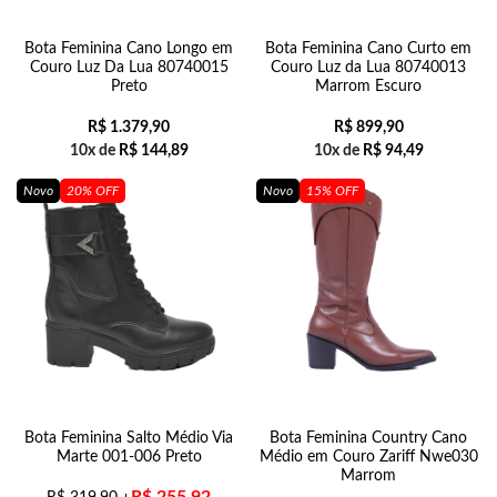
Bota Feminina Cano Longo em
Bota Feminina Cano Curto em
Couro Luz Da Lua 80740015
Couro Luz da Lua 80740013
Preto
Marrom Escuro
R$
1.379,90
R$
899,90
10x de
R$
144,89
10x de
R$
94,49
Novo
20% OFF
Novo
15% OFF
Bota Feminina Salto Médio Via
Bota Feminina Country Cano
Marte 001-006 Preto
Médio em Couro Zariff Nwe030
Marrom