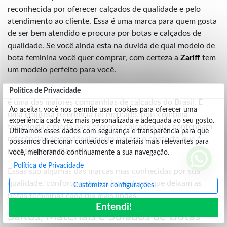
reconhecida por oferecer calçados de qualidade e pelo
atendimento ao cliente. Essa é uma marca para quem gosta
de ser bem atendido e procura por botas e calçados de
qualidade. Se você ainda esta na duvida de qual modelo de
bota feminina você quer comprar, com certeza a
Zariff
tem
um modelo perfeito para você.
Ramarim:
Política de Privacidade
é uma das maiores companhias de calçados do Brasil. É
Ao aceitar, você nos permite usar cookies para oferecer uma
uma empresa referência no mercado, pois combina
experiência cada vez mais personalizada e adequada ao seu gosto.
tecnologia e moda para oferecer calçados que contenham
Utilizamos esses dados com segurança e transparência para que
referências de tendências sem perder o conforto que é
possamos direcionar conteúdos e materiais mais relevantes para
necessário no dia a dia.
você, melhorando continuamente a sua navegação.
Política de Privacidade
Essas são algumas das marcas mas conhecidas por sua
qualidade, conforto e design inovadores que deixam as
Customizar configurações
botas femininas cada dia mais lindas.
Entendi!
Saltos, Materiais e Solados de Botas