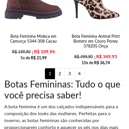
Bota Feminina Moleca em
Bota Feminina Animal Print
Camurça 5344-308 Cacau
Bottero em Couro Poney
378205 Onça
R$
109,94
R$
199,90
R$
349,93
R$
499,90
5x de
R$
21,99
10x de
R$
36,74
1
2
3
4
Botas Femininas: Tudo o que
você precisa saber!
A bota feminina é um dos calçados indispensáveis para a
composição dos looks das mulheres. Perfeitas para o
inverno, as botas femininas são conhecidas por
proporcionarem conforto e aquecer os pés nos dias mais