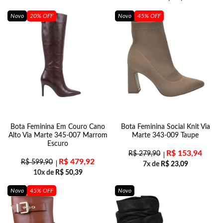
Novo
20% OFF
Novo
45% OFF
Bota Feminina Em Couro Cano
Bota Feminina Social Knit Via
Alto Via Marte 345-007 Marrom
Marte 343-009 Taupe
Escuro
R$
153,94
R$
279,90
R$
479,92
R$
599,90
7x de
R$
23,09
10x de
R$
50,39
Novo
45% OFF
Novo