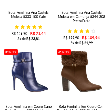
Bota Feminina Ana Castela
Bota Feminina Ana Castela
Moleca 5333-100 Cafe
Moleca em Camurça 5344-308
Preto/Preto
R$
71,44
R$
129,90
R$
109,94
R$
199,90
3x de
R$
23,81
5x de
R$
21,99
30% OFF
45% OFF
Bota Feminina em Couro Cano
Bota Feminina Em Couro Com