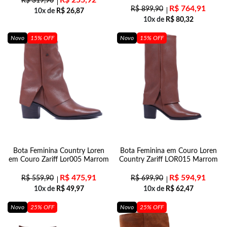
R$
255,92
R$
319,90
R$
764,91
R$
899,90
10x de
R$
26,87
10x de
R$
80,32
Novo
15% OFF
Novo
15% OFF
Bota Feminina Country Loren
Bota Feminina em Couro Loren
em Couro Zariff Lor005 Marrom
Country Zariff LOR015 Marrom
R$
475,91
R$
594,91
R$
559,90
R$
699,90
10x de
R$
49,97
10x de
R$
62,47
Novo
25% OFF
Novo
25% OFF