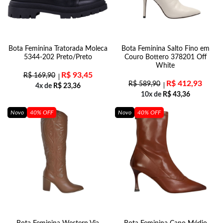
Bota Feminina Tratorada Moleca
Bota Feminina Salto Fino em
5344-202 Preto/Preto
Couro Bottero 378201 Off
White
R$
93,45
R$
169,90
R$
412,93
R$
589,90
4x de
R$
23,36
10x de
R$
43,36
Novo
40% OFF
Novo
40% OFF