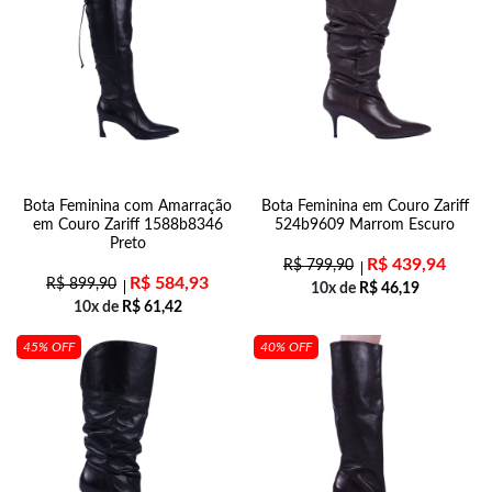
Bota Feminina com Amarração
Bota Feminina em Couro Zariff
em Couro Zariff 1588b8346
524b9609 Marrom Escuro
Preto
R$
439,94
R$
799,90
R$
584,93
R$
899,90
10x de
R$
46,19
10x de
R$
61,42
45% OFF
40% OFF