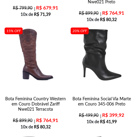
Nwe021 Preto
R$
679,91
R$
799,90
R$
764,91
R$
899,90
10x de
R$
71,39
10x de
R$
80,32
15% OFF
20% OFF
Bota Feminina Country Western
Bota Feminina Social Via Marte
em Couro Dobrável Zariff
em Couro 345-006 Preto
Nwe021 Terracota
R$
399,92
R$
499,90
R$
764,91
R$
899,90
10x de
R$
41,99
10x de
R$
80,32