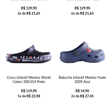
R$
129,90
R$
129,90
6x de
R$
21,65
6x de
R$
21,65
Crocs Infantil Menino World
Babuche Infantil Menino Yvate
Colors 300.014 Preto
2009 Azul
R$
119,90
R$
54,90
5x de
R$
23,98
2x de
R$
27,45