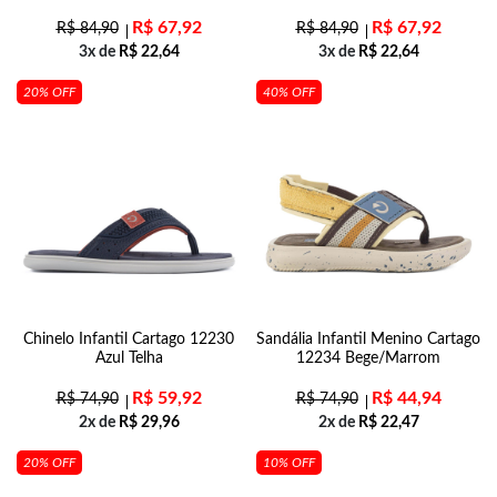
R$
67,92
R$
67,92
R$
84,90
R$
84,90
3x de
R$
22,64
3x de
R$
22,64
20% OFF
40% OFF
Chinelo Infantil Cartago 12230
Sandália Infantil Menino Cartago
Azul Telha
12234 Bege/Marrom
R$
59,92
R$
44,94
R$
74,90
R$
74,90
2x de
R$
29,96
2x de
R$
22,47
20% OFF
10% OFF