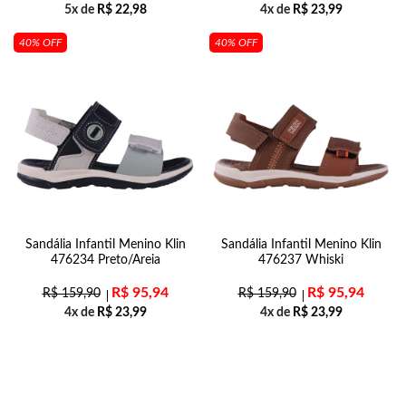
5x de
R$
22,98
4x de
R$
23,99
40% OFF
40% OFF
Sandália Infantil Menino Klin
Sandália Infantil Menino Klin
476234 Preto/Areia
476237 Whiski
R$
95,94
R$
95,94
R$
159,90
R$
159,90
4x de
R$
23,99
4x de
R$
23,99