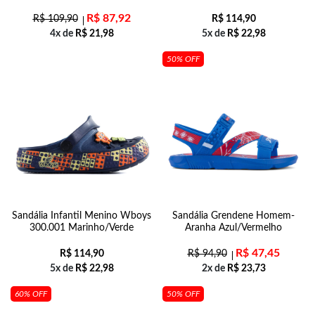
R$
87,92
R$
109,90
R$
114,90
4x de
R$
21,98
5x de
R$
22,98
50% OFF
Sandália Infantil Menino Wboys
Sandália Grendene Homem-
300.001 Marinho/Verde
Aranha Azul/Vermelho
R$
47,45
R$
114,90
R$
94,90
5x de
R$
22,98
2x de
R$
23,73
60% OFF
50% OFF