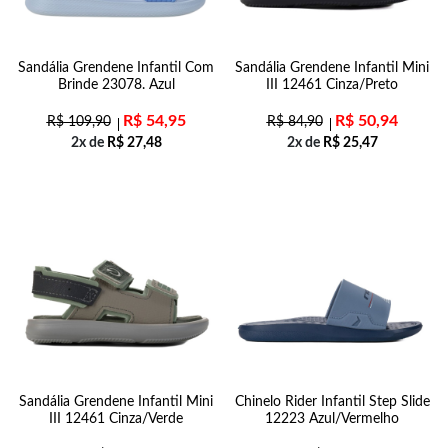
Sandália Grendene Infantil Com
Sandália Grendene Infantil Mini
Brinde 23078. Azul
III 12461 Cinza/Preto
R$
54,95
R$
50,94
R$
109,90
R$
84,90
2x de
R$
27,48
2x de
R$
25,47
Sandália Grendene Infantil Mini
Chinelo Rider Infantil Step Slide
III 12461 Cinza/Verde
12223 Azul/Vermelho