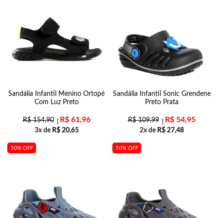
Sandália Infantil Menino Ortopé
Sandália Infantil Sonic Grendene
Com Luz Preto
Preto Prata
R$
61,96
R$
54,95
R$
154,90
R$
109,99
3x de
R$
20,65
2x de
R$
27,48
50% OFF
50% OFF