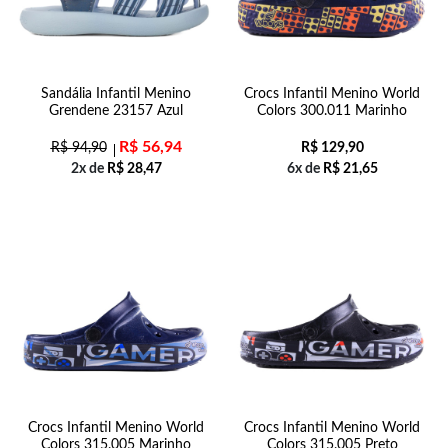
Sandália Infantil Menino
Crocs Infantil Menino World
Grendene 23157 Azul
Colors 300.011 Marinho
R$
56,94
R$
94,90
R$
129,90
2x de
R$
28,47
6x de
R$
21,65
Crocs Infantil Menino World
Crocs Infantil Menino World
Colors 315.005 Marinho
Colors 315.005 Preto