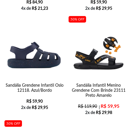
R$
84,90
R$
59,90
4x de
R$
21,23
2x de
R$
29,95
50% OFF
Sandália Grendene Infantil Oslo
Sandália Infantil Menino
12118. Azul/Bordo
Grendene Com Brinde 23111
Preto Amarelo
R$
59,90
R$
59,95
R$
119,90
2x de
R$
29,95
2x de
R$
29,98
50% OFF