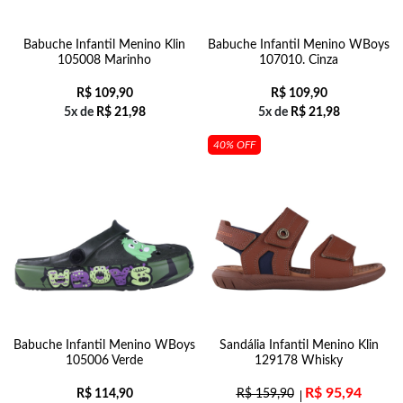
Babuche Infantil Menino Klin
Babuche Infantil Menino WBoys
105008 Marinho
107010. Cinza
R$
109,90
R$
109,90
5x de
R$
21,98
5x de
R$
21,98
40% OFF
Babuche Infantil Menino WBoys
Sandália Infantil Menino Klin
105006 Verde
129178 Whisky
R$
95,94
R$
114,90
R$
159,90