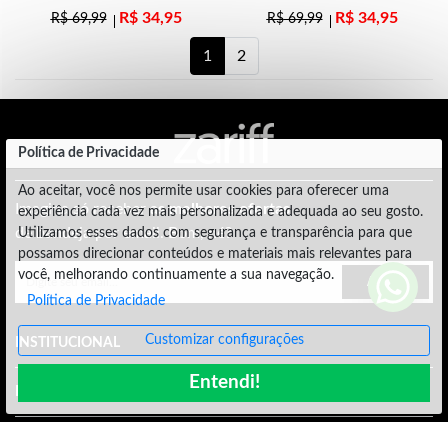
R$
34,95
R$
34,95
R$
69,99
R$
69,99
1
2
Política de Privacidade
Ao aceitar, você nos permite usar cookies para oferecer uma
Imagina só receber
as melhores ofertas
experiência cada vez mais personalizada e adequada ao seu gosto.
de bandeja por email. Bom, né?
Utilizamos esses dados com segurança e transparência para que
possamos direcionar conteúdos e materiais mais relevantes para
você, melhorando continuamente a sua navegação.
Assinar
Política de Privacidade
Customizar configurações
INSTITUCIONAL
Entendi!
PARCEIRO
ATENDIMENTO