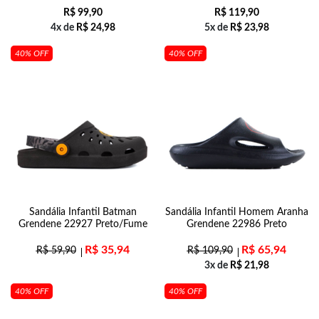
R$
99,90
R$
119,90
4x de
R$
24,98
5x de
R$
23,98
40% OFF
40% OFF
Sandália Infantil Batman
Sandália Infantil Homem Aranha
Grendene 22927 Preto/Fume
Grendene 22986 Preto
R$
35,94
R$
65,94
R$
59,90
R$
109,90
3x de
R$
21,98
40% OFF
40% OFF