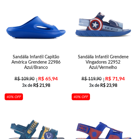
Sandália Infantil Capitão
Sandália Infantil Grendene
América Grendene 22986
Vingadores 22952
Azul/Branco
Azul/Vermelho
R$
65,94
R$
71,94
R$
109,90
R$
119,90
3x de
R$
21,98
3x de
R$
23,98
40% OFF
40% OFF