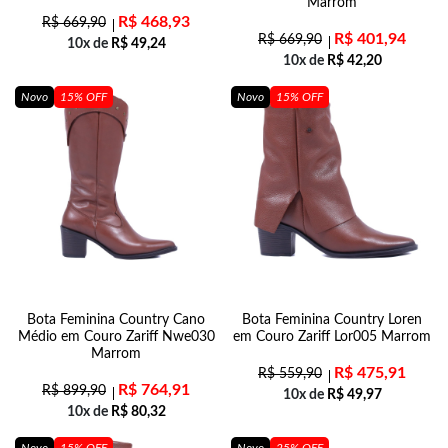
Marrom
R$
468,93
R$
669,90
R$
401,94
R$
669,90
10x de
R$
49,24
10x de
R$
42,20
Novo
15% OFF
Novo
15% OFF
Bota Feminina Country Cano
Bota Feminina Country Loren
Médio em Couro Zariff Nwe030
em Couro Zariff Lor005 Marrom
Marrom
R$
475,91
R$
559,90
R$
764,91
R$
899,90
10x de
R$
49,97
10x de
R$
80,32