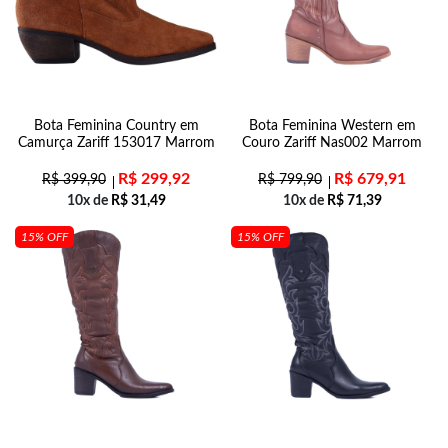
Bota Feminina Country em
Bota Feminina Western em
Camurça Zariff 153017 Marrom
Couro Zariff Nas002 Marrom
R$
299,92
R$
679,91
R$
399,90
R$
799,90
10x de
R$
31,49
10x de
R$
71,39
15% OFF
15% OFF