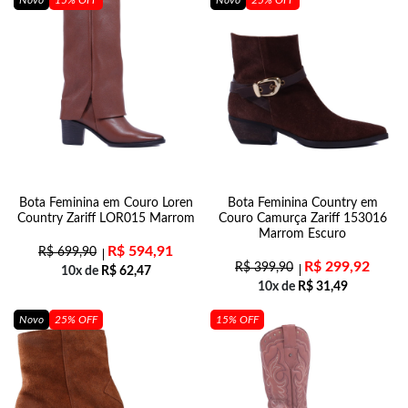
Novo
15% OFF
Novo
25% OFF
Bota Feminina em Couro Loren
Bota Feminina Country em
Country Zariff LOR015 Marrom
Couro Camurça Zariff 153016
Marrom Escuro
R$
594,91
R$
699,90
R$
299,92
R$
399,90
10x de
R$
62,47
10x de
R$
31,49
Novo
25% OFF
15% OFF