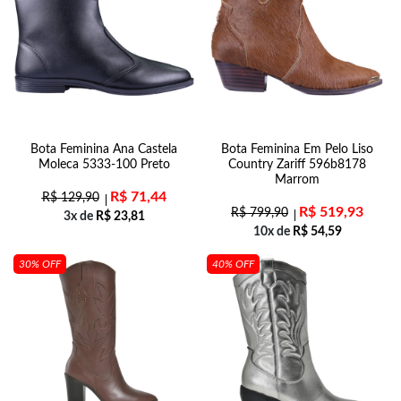
Bota Feminina Ana Castela
Bota Feminina Em Pelo Liso
Moleca 5333-100 Preto
Country Zariff 596b8178
Marrom
R$
71,44
R$
129,90
R$
519,93
R$
799,90
3x de
R$
23,81
10x de
R$
54,59
30% OFF
40% OFF