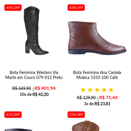
40% OFF
45% OFF
Bota Feminina Western Via
Bota Feminina Ana Castela
Marte em Couro 079-012 Preto
Moleca 5333-100 Cafe
R$
401,94
R$
669,90
10x de
R$
42,20
R$
71,44
R$
129,90
3x de
R$
23,81
45% OFF
35% OFF