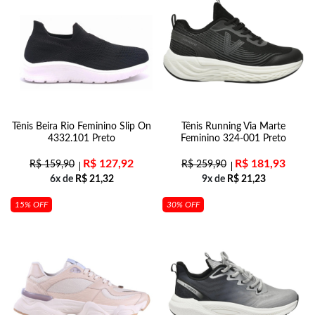
Tênis Beira Rio Feminino Slip On
Tênis Running Via Marte
4332.101 Preto
Feminino 324-001 Preto
R$
127,92
R$
181,93
R$
159,90
R$
259,90
6x de
R$
21,32
9x de
R$
21,23
15% OFF
30% OFF