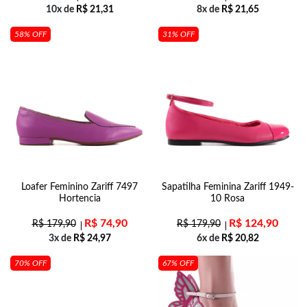
10x de
R$
21,31
8x de
R$
21,65
58% OFF
31% OFF
Loafer Feminino Zariff 7497
Sapatilha Feminina Zariff 1949-
Hortencia
10 Rosa
R$
74,90
R$
124,90
R$
179,90
R$
179,90
3x de
R$
24,97
6x de
R$
20,82
70% OFF
67% OFF