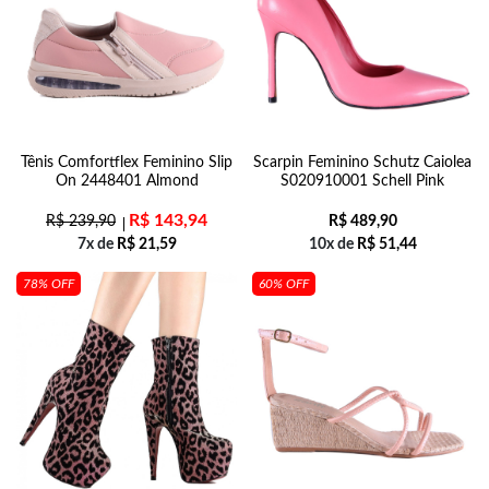
Tênis Comfortflex Feminino Slip
Scarpin Feminino Schutz Caiolea
On 2448401 Almond
S020910001 Schell Pink
R$
143,94
R$
239,90
R$
489,90
7x de
R$
21,59
10x de
R$
51,44
78% OFF
60% OFF