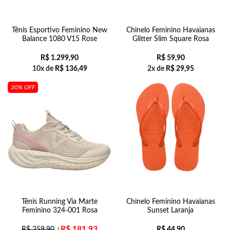
Tênis Esportivo Feminino New
Chinelo Feminino Havaianas
Balance 1080 V15 Rose
Glitter Slim Square Rosa
R$
1.299,90
R$
59,90
10x de
R$
136,49
2x de
R$
29,95
30% OFF
Tênis Running Via Marte
Chinelo Feminino Havaianas
Feminino 324-001 Rosa
Sunset Laranja
R$
181,93
R$
259,90
R$
44,90