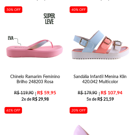
50% OFF
40% OFF
Chinelo Ramarim Feminino
Sandália Infantil Menina Klin
Brilho 248203 Rosa
420.042 Multicolor
R$
59,95
R$
107,94
R$
119,90
R$
179,90
2x de
R$
29,98
5x de
R$
21,59
61% OFF
20% OFF