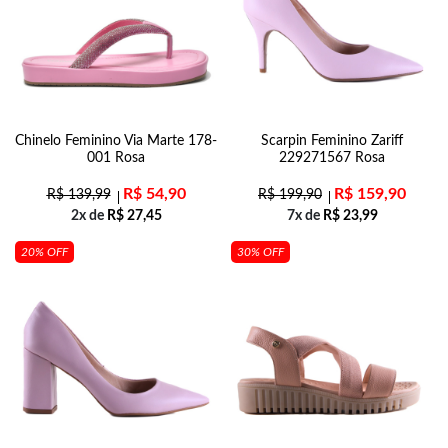
Chinelo Feminino Via Marte 178-
Scarpin Feminino Zariff
001 Rosa
229271567 Rosa
R$
54,90
R$
159,90
R$
139,99
R$
199,90
2x de
R$
27,45
7x de
R$
23,99
20% OFF
30% OFF