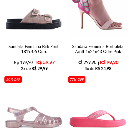
Sandália Feminina Birk Zariff
Sandália Feminina Borboleta
1819-06 Ouro
Zariff 1621643 Odre Pink
R$
59,97
R$
99,90
R$
199,90
R$
299,90
2x de
R$
29,99
4x de
R$
24,98
50% OFF
77% OFF