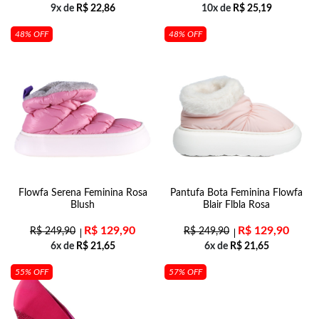
9x de
R$
22,86
10x de
R$
25,19
48% OFF
48% OFF
Flowfa Serena Feminina Rosa
Pantufa Bota Feminina Flowfa
Blush
Blair Flbla Rosa
R$
129,90
R$
129,90
R$
249,90
R$
249,90
6x de
R$
21,65
6x de
R$
21,65
55% OFF
57% OFF