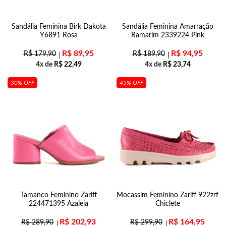
Sandália Feminina Birk Dakota
Sandália Feminina Amarração
Y6891 Rosa
Ramarim 2339224 Pink
R$
89,95
R$
94,95
R$
179,90
R$
189,90
4x de
R$
22,49
4x de
R$
23,74
30% OFF
45% OFF
Tamanco Feminino Zariff
Mocassim Feminino Zariff 922zrf
224471395 Azaleia
Chiclete
R$
202,93
R$
164,95
R$
289,90
R$
299,90