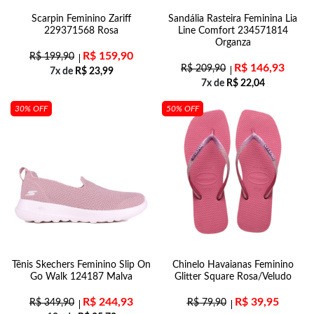
Scarpin Feminino Zariff
Sandália Rasteira Feminina Lia
229371568 Rosa
Line Comfort 234571814
Organza
R$
159,90
R$
199,90
R$
146,93
R$
209,90
7x de
R$
23,99
7x de
R$
22,04
30% OFF
50% OFF
Tênis Skechers Feminino Slip On
Chinelo Havaianas Feminino
Go Walk 124187 Malva
Glitter Square Rosa/Veludo
R$
244,93
R$
39,95
R$
349,90
R$
79,90