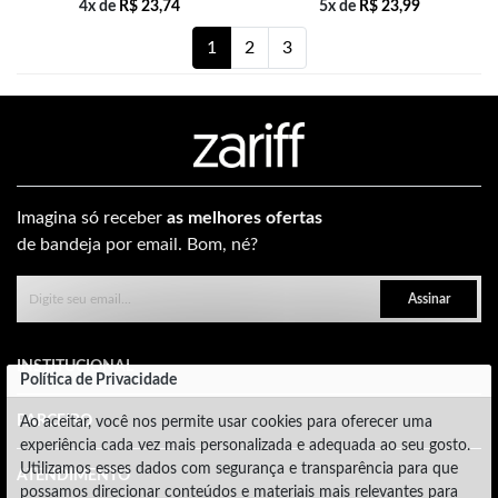
4x de
R$
23,74
5x de
R$
23,99
1
2
3
Imagina só receber
as melhores ofertas
de bandeja por email. Bom, né?
Assinar
INSTITUCIONAL
Política de Privacidade
PARCEIRO
Ao aceitar, você nos permite usar cookies para oferecer uma
experiência cada vez mais personalizada e adequada ao seu gosto.
Utilizamos esses dados com segurança e transparência para que
ATENDIMENTO
possamos direcionar conteúdos e materiais mais relevantes para