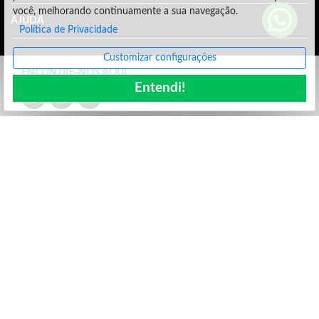
você, melhorando continuamente a sua navegação.
AJUDA
Política de Privacidade
Customizar configurações
ENCONTRE-NOS AQUI
Entendi!
Olá! Nós somos a Zariff. Nascemos com o propósito de
levar o melhor da moda para nossos consumidores. Em
parceria com nossos fornecedores buscamos produtos
diferenciados e com preço acessível para todos os clientes.
Encontre aqui
Calçados Femininos
,
Calçados Masculinos
e
Calçados Infantis
além de Acessórios e Utilidades. Entre e
fique à vontade e se precisar trocar uma ideia chame
nossos atendentes!
Segurança