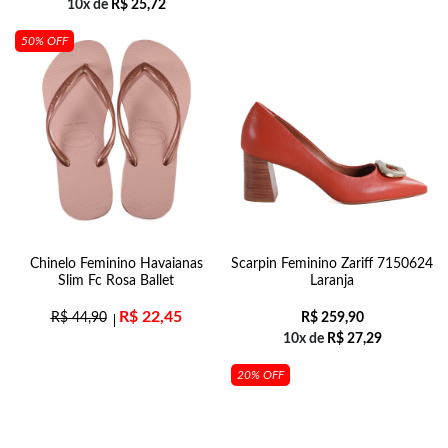
10x de
R$
25,72
50% OFF
Chinelo Feminino Havaianas
Scarpin Feminino Zariff 7150624
Slim Fc Rosa Ballet
Laranja
R$
22,45
R$
44,90
R$
259,90
10x de
R$
27,29
20% OFF