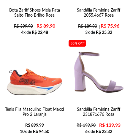
Bota Zariff Shoes Meia Pata
Sandália Feminina Zariff
Salto Fino Brilho Rosa
2055.4667 Rosa
R$
89,90
R$
75,96
R$
399,90
R$
189,90
4x de
R$
22,48
3x de
R$
25,32
30% OFF
Tênis Fila Masculino Float Maxxi
Sandália Feminina Zariff
Pro 2 Laranja
231871676 Rosa
R$
139,93
R$
899,99
R$
199,90
10x de
R$
94,50
6x de
R$
23,32