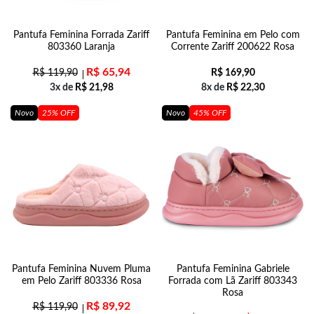
Pantufa Feminina Forrada Zariff
Pantufa Feminina em Pelo com
803360 Laranja
Corrente Zariff 200622 Rosa
R$
65,94
R$
119,90
R$
169,90
3x de
R$
21,98
8x de
R$
22,30
Novo
25% OFF
Novo
45% OFF
Pantufa Feminina Nuvem Pluma
Pantufa Feminina Gabriele
em Pelo Zariff 803336 Rosa
Forrada com Lã Zariff 803343
Rosa
R$
89,92
R$
119,90