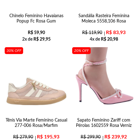
Chinelo Feminino Havaianas
Sandália Rasteira Feminina
Popup Fc Rosa Gum
Moleca 5558,106 Rosa
R$
83,93
R$
59,90
R$
119,90
2x de
R$
29,95
4x de
R$
20,98
30% OFF
20% OFF
Tênis Via Marte Feminino Casual
Sapato Feminino Zariff com
277-006 Rosa/Marfim
Pérolas 1602559 Rosa Verniz
R$
195,93
R$
239,92
R$
279,90
R$
299,90