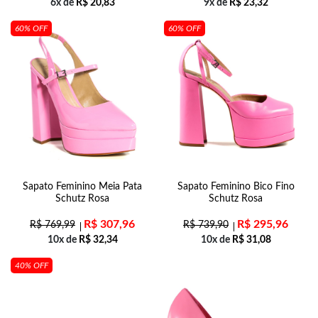
6x de
R$
20,83
9x de
R$
23,32
60% OFF
60% OFF
Sapato Feminino Meia Pata
Sapato Feminino Bico Fino
Schutz Rosa
Schutz Rosa
R$
307,96
R$
295,96
R$
769,99
R$
739,90
10x de
R$
32,34
10x de
R$
31,08
40% OFF