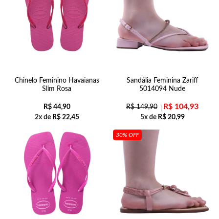
Chinelo Feminino Havaianas
Sandália Feminina Zariff
Slim Rosa
5014094 Nude
R$
104,93
R$
44,90
R$
149,90
2x de
R$
22,45
5x de
R$
20,99
30% OFF