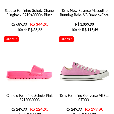
Sapato Feminino Schutz Chanel
Tênis New Balance Masculino
Slingback S219400006 Blush
Running Rebel V5 Branco/Coral
R$
344,95
R$
689,90
R$
1.099,90
10x de
R$
36,22
10x de
R$
115,49
50% OFF
20% OFF
Chinelo Feminino Schutz Pink
Tênis Feminino Converse All Star
S213080008
CT0001
R$
124,95
R$
199,90
R$
249,90
R$
249,99