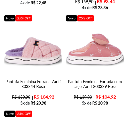
R$
93,44
R$
169,90
4x de
R$
22,48
4x de
R$
23,36
Novo
25% OFF
Novo
25% OFF
Pantufa Feminina Forrada Zariff
Pantufa Feminina Forrada com
803344 Rosa
Laço Zariff 803339 Rosa
R$
104,92
R$
104,92
R$
139,90
R$
139,90
5x de
R$
20,98
5x de
R$
20,98
Novo
25% OFF