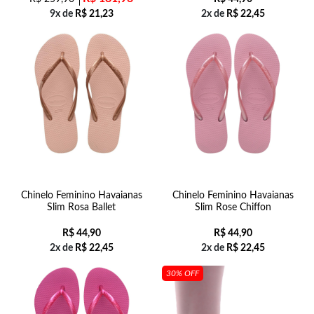
9x de
R$
21,23
2x de
R$
22,45
Chinelo Feminino Havaianas
Chinelo Feminino Havaianas
Slim Rosa Ballet
Slim Rose Chiffon
R$
44,90
R$
44,90
2x de
R$
22,45
2x de
R$
22,45
30% OFF