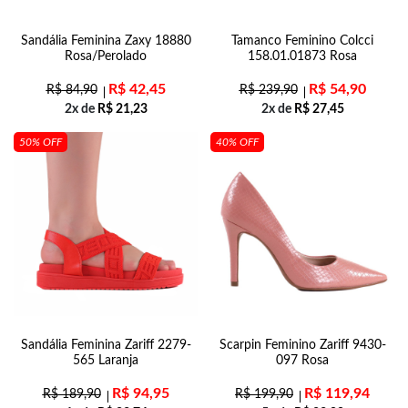
Sandália Feminina Zaxy 18880
Tamanco Feminino Colcci
Rosa/Perolado
158.01.01873 Rosa
R$
42,45
R$
54,90
R$
84,90
R$
239,90
2x de
R$
21,23
2x de
R$
27,45
50% OFF
40% OFF
Sandália Feminina Zariff 2279-
Scarpin Feminino Zariff 9430-
565 Laranja
097 Rosa
R$
94,95
R$
119,94
R$
189,90
R$
199,90