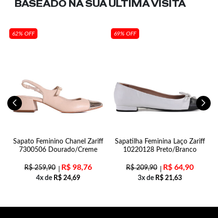
BASEADO NA SUA
ÚLTIMA VISITA
62% OFF
69% OFF
e
Sapato Feminino Chanel Zariff
Sapatilha Feminina Laço Zariff
7300506 Dourado/Creme
10220128 Preto/Branco
R$
98,76
R$
64,90
R$
259,90
R$
209,90
4x de
R$
24,69
3x de
R$
21,63