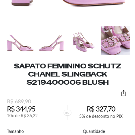
SAPATO FEMININO SCHUTZ
CHANEL SLINGBACK
S219400006 BLUSH
R$
689,90
R$
344,95
R$
327,70
ou
10x de
R$
36,22
5% de desconto no PIX
Tamanho
Quantidade