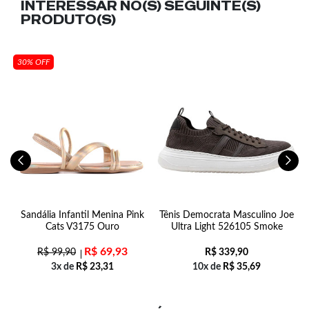
INTERESSAR NO(S) SEGUINTE(S)
PRODUTO(S)
30% OFF
m
Sandália Infantil Menina Pink
Tênis Democrata Masculino Joe
o
Cats V3175 Ouro
Ultra Light 526105 Smoke
R$
69,93
R$
99,90
R$
339,90
3x de
R$
23,31
10x de
R$
35,69