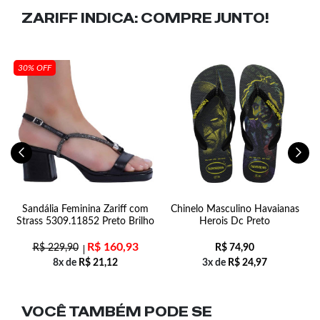
ZARIFF INDICA:
COMPRE JUNTO!
30% OFF
Da
Sandália Feminina Zariff com
Chinelo Masculino Havaianas
Strass 5309.11852 Preto Brilho
Herois Dc Preto
R$
160,93
R$
229,90
R$
74,90
8x de
R$
21,12
3x de
R$
24,97
VOCÊ TAMBÉM PODE SE