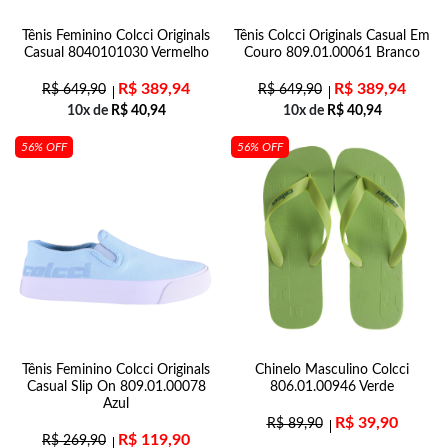
Tênis Feminino Colcci Originals
Tênis Colcci Originals Casual Em
Casual 8040101030 Vermelho
Couro 809.01.00061 Branco
R$
389,94
R$
389,94
R$
649,90
R$
649,90
10x de
R$
40,94
10x de
R$
40,94
56% OFF
56% OFF
Tênis Feminino Colcci Originals
Chinelo Masculino Colcci
Casual Slip On 809.01.00078
806.01.00946 Verde
Azul
R$
39,90
R$
89,90
R$
119,90
R$
269,90