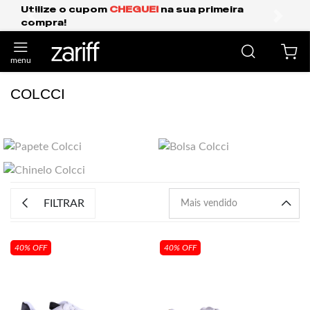
Utilize o cupom
CHEGUEI
na sua primeira
compra!
anterior
próxi
COLCCI
FILTRAR
40% OFF
40% OFF