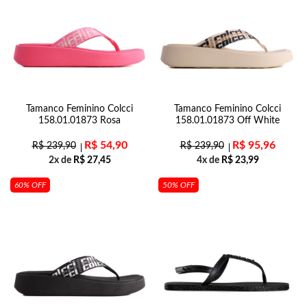
Tamanco Feminino Colcci
Tamanco Feminino Colcci
158.01.01873 Rosa
158.01.01873 Off White
R$
54,90
R$
95,96
R$
239,90
R$
239,90
2x de
R$
27,45
4x de
R$
23,99
60% OFF
50% OFF