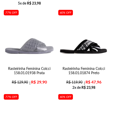
5x de
R$
23,98
77% OFF
60% OFF
Rasteirinha Feminina Colcci
Rasteirinha Feminina Colcci
158.01.01938 Prata
158.01.01874 Preto
R$
29,90
R$
47,96
R$
129,90
R$
119,90
2x de
R$
23,98
77% OFF
60% OFF