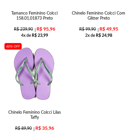
Tamanco Feminino Colcci
Chinelo Feminino Colcci Com
158.01.01873 Preto
Glitter Preto
R$
95,96
R$
49,95
R$
239,90
R$
99,90
4x de
R$
23,99
2x de
R$
24,98
60% OFF
Chinelo Feminino Colcci Lilas
Taffy
R$
35,96
R$
89,90