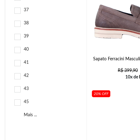
37
38
39
40
Sapato Ferracini Mascu
41
R$
399,90
42
10x de
43
20% OFF
45
Mais ...