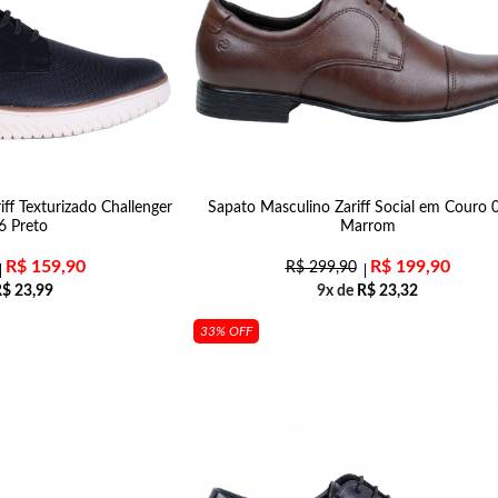
ff Texturizado Challenger
Sapato Masculino Zariff Social em Couro 
6 Preto
Marrom
R$
159,90
R$
199,90
R$
299,90
R$
23,99
9x de
R$
23,32
33% OFF