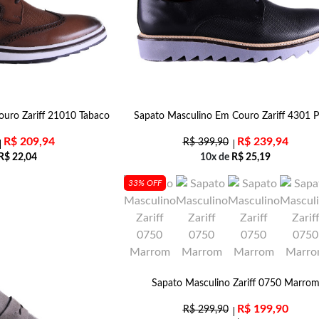
uro Zariff 21010 Tabaco
Sapato Masculino Em Couro Zariff 4301 P
R$
209,94
R$
239,94
R$
399,90
R$
22,04
10x de
R$
25,19
33% OFF
Sapato Masculino Zariff 0750 Marro
R$
199,90
R$
299,90