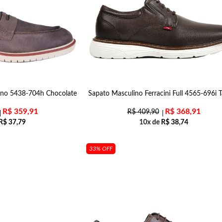
lino 5438-704h Chocolate
Sapato Masculino Ferracini Full 4565-696i 
R$
359,91
R$
368,91
R$
409,90
R$
37,79
10x de
R$
38,74
33% OFF