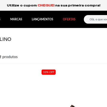
Frete Grátis Expresso para o Sul e São Paulo.
S
MARCAS
LANÇAMENTOS
OFERTAS
LINO
2
produtos
10% OFF