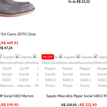
9x de
R$
23,32
ff Em Couro 20755 Cinza
R$
449,91
R$
47,24
5% OFF
iff Social 0303 Marrom
Sapato Masculino Pipper Social 54813 Pr
R$
199,90
R$
322,90
R$
339,90