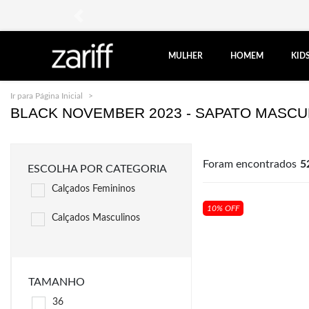
anterior
MULHER
HOMEM
KID
Ir para Página Inicial
Black November Sapato Masculino
BLACK NOVEMBER 2023 - SAPATO MASCU
Foram encontrados
5
ESCOLHA POR CATEGORIA
Calçados Femininos
10% OFF
Calçados Masculinos
TAMANHO
36