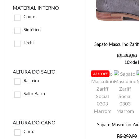
MATERIAL INTERNO
Couro
Sintético
Têxtil
Sapato Masculino Zari
R$
499,90
10x de
ALTURA DO SALTO
33% OFF
Rasteiro
Salto Baixo
ALTURA DO CANO
Sapato Masculino Zar
Curto
R$
299,90