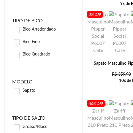
9x de
5% OFF
TIPO DE BICO
Bico Arredondado
Bico Fino
Bico Quadrado
Sapato Masculino Pip
R$
359,90
10x de
MODELO
Sapato
40% OFF
TIPO DE SALTO
Grosso/Bloco