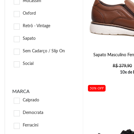
Mocassim
Oxford
Retrô - Vintage
Sapato
Sem Cadarço / Slip On
Sapato Masculino Ferr
Social
R$
379,90
10x de
50% OFF
MARCA
Calprado
Democrata
Ferracini