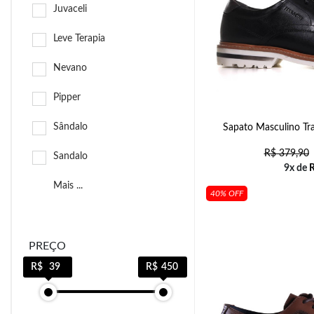
Juvaceli
Leve Terapia
Nevano
Pipper
Sândalo
Sapato Masculino Tra
R$
379,90
Sandalo
9x de
Mais ...
40% OFF
PREÇO
39
450