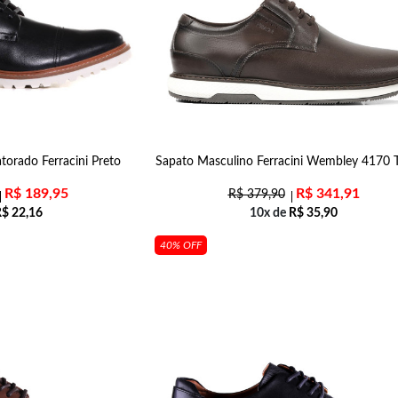
torado Ferracini Preto
Sapato Masculino Ferracini Wembley 4170 
R$
189,95
R$
341,91
R$
379,90
R$
22,16
10x de
R$
35,90
40% OFF