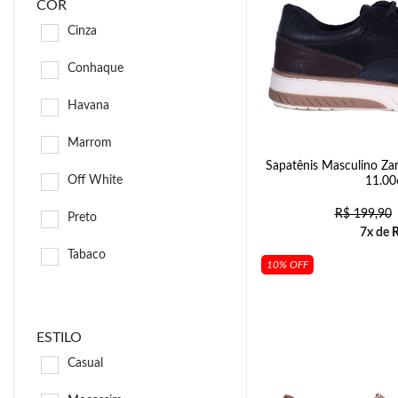
COR
Cinza
Conhaque
Havana
Marrom
Sapatênis Masculino Zari
Off White
11.00
R$
199,90
Preto
7x de
Tabaco
10% OFF
ESTILO
Casual