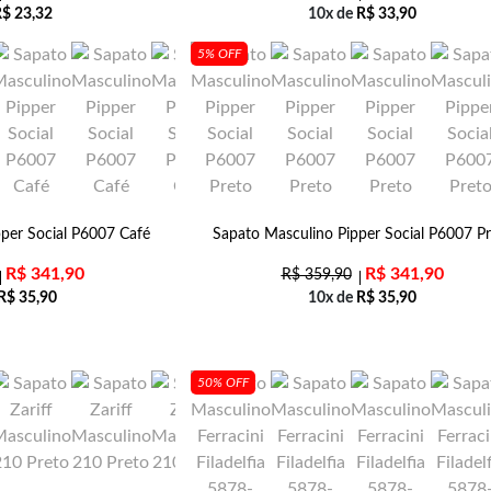
R$
23,32
10x de
R$
33,90
5% OFF
per Social P6007 Café
Sapato Masculino Pipper Social P6007 Pr
R$
341,90
R$
341,90
R$
359,90
R$
35,90
10x de
R$
35,90
50% OFF