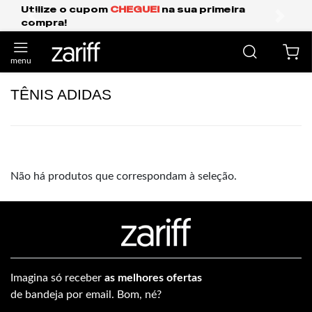
Utilize o cupom
CHEGUEI
na sua primeira
compra!
anterior
próxi
TÊNIS ADIDAS
Não há produtos que correspondam à seleção.
Imagina só receber
as melhores ofertas
de bandeja por email. Bom, né?