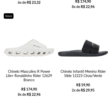
R$
174,90
6x de
R$
23,32
8x de
R$
22,96
Novo
Chinelo Masculino R Power
Chinelo Infantil Menino Rider
Lite+ Ronaldinho Rider 12629
Slide 12223 Cinza/Verde
Branco
R$
59,90
R$
174,90
2x de
R$
29,95
8x de
R$
22,96