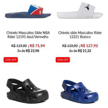
Chinelo Masculino Slide NBA
Chinelo slide Masculino Rider
Rider 12195 Azul/Vermelho
12221 Branco
R$
71,94
R$
127,92
R$
119,90
R$
159,90
3x de
R$
23,98
6x de
R$
21,32
50% OFF
50% OFF