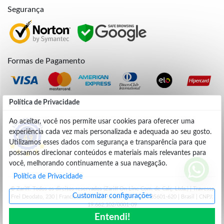
Segurança
Formas de Pagamento
Política de Privacidade
Credibilidade
Ao aceitar, você nos permite usar cookies para oferecer uma
experiência cada vez mais personalizada e adequada ao seu gosto.
4.9
Utilizamos esses dados com segurança e transparência para que
possamos direcionar conteúdos e materiais mais relevantes para
você, melhorando continuamente a sua navegação.
Política de Privacidade
© Zariff. Todos os direitos reservados (Zariff On Line Com. de Calç. Ltda.) | Travessa
Customizar configurações
Frei Deodato, 230 | Francisco Beltrão | Parana - PR | CEP: 85601-620 | Brasil | CNPJ:
19.662.102/0001-09
Entendi!