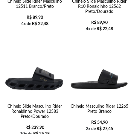
Chinelo Slide Rider Masculino
Chinelo Slide Masculino Rider
12511 Branco/Preto
R10 Ronaldinho 12562
Preto/Dourado
R$
89,90
R$
89,90
4x de
R$
22,48
4x de
R$
22,48
Chinelo Slide Masculino Rider
Chinelo Masculino Rider 12265
Ronaldinho Power 12583
Preto Branco
Preto/Dourado
R$
54,90
R$
239,90
2x de
R$
27,45