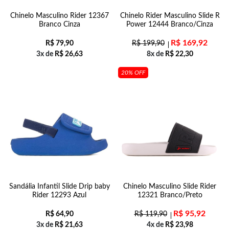
Chinelo Masculino Rider 12367
Chinelo Rider Masculino Slide R
Branco Cinza
Power 12444 Branco/Cinza
R$
169,92
R$
79,90
R$
199,90
3x de
R$
26,63
8x de
R$
22,30
20% OFF
Sandália Infantil Slide Drip baby
Chinelo Masculino Slide Rider
Rider 12293 Azul
12321 Branco/Preto
R$
95,92
R$
64,90
R$
119,90
3x de
R$
21,63
4x de
R$
23,98