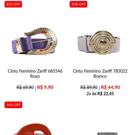
86% OFF
50% OFF
Cinto Feminino Zariff 685546
Cinto Feminino Zariff 785022
Roxo
Branco
R$
9,90
R$
44,90
R$
69,90
R$
89,90
2x de
R$
22,45
50% OFF