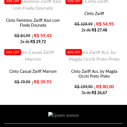
30% OFF
50% OFF
Cinto Zariff
Cinto Feminino Zariff Azul com
R$
54,95
R$
109,99
Fivela Dourada
2x de
R$
27,48
R$
59,43
R$
84,99
2x de
R$
29,72
50% OFF
60% OFF
Cinto Casual Zariff Marrom
Cinto Zariff Acs. by Magda
Occhi Preto Preto
R$
39,95
R$
79,99
R$
80,00
R$
199,90
3x de
R$
26,67