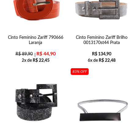
Cinto Feminino Zariff 790666
Cinto Feminino Zariff Brilho
Laranja
0013170st44 Prata
R$
44,90
R$
89,90
R$
134,90
2x de
R$
22,45
6x de
R$
22,48
83% OFF