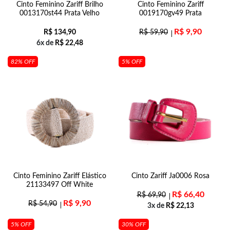
Cinto Feminino Zariff Brilho
Cinto Feminino Zariff
0013170st44 Prata Velho
0019170gv49 Prata
R$
9,90
R$
134,90
R$
59,90
6x de
R$
22,48
82% OFF
5% OFF
Cinto Feminino Zariff Elástico
Cinto Zariff Ja0006 Rosa
21133497 Off White
R$
66,40
R$
69,90
R$
9,90
R$
54,90
3x de
R$
22,13
5% OFF
30% OFF