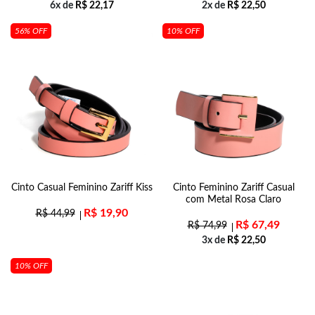
6x de
R$
22,17
2x de
R$
22,50
56% OFF
10% OFF
Cinto Casual Feminino Zariff Kiss
Cinto Feminino Zariff Casual
com Metal Rosa Claro
R$
19,90
R$
44,99
R$
67,49
R$
74,99
3x de
R$
22,50
10% OFF