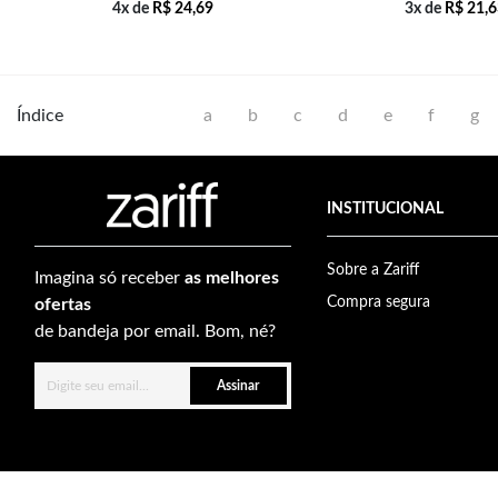
4x de
R$
24,69
3x de
R$
21,6
Índice
a
b
c
d
e
f
g
INSTITUCIONAL
Sobre a Zariff
Imagina só receber
as melhores
Compra segura
ofertas
de bandeja por email. Bom, né?
Assinar