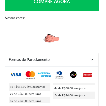
COMPRE AGORA
Nossas cores:
R$
119,99
R$
113,99
ou
5x de
R$
24,00
5% de desconto no PIX
Formas de Parcelamento
COMPRAR
1x R$113,99
(5% desconto)
4x de R$30,00
sem juros
2x de R$60,00
sem juros
5x de R$24,00
sem juros
3x de R$40,00
sem juros