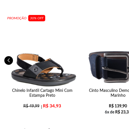
PROMOÇÃO
30% OFF
ff
Chinelo Infantil Cartago Mini Com
Cinto Masculino Demo
Estampa Preto
Marinho
R$
34,93
R$
49,99
R$
139,90
6x de
R$
23,3