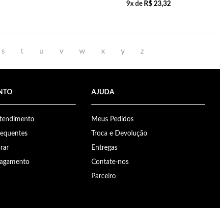
9x de
R$
23,32
s
t
u
v
w
x
y
z
NTO
AJUDA
Atendimento
Meus Pedidos
requentes
Troca e Devolução
rar
Entregas
Pagamento
Contate-nos
Parceiro