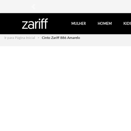
anterior
MULHER
HOMEM
KID
Ir para Página Inicial
Cinto Zariff 886 Amarelo