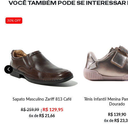
VOCÊ TAMBÉM PODE SE INTERESSAR N
50% OFF
Sapato Masculino Zariff 813 Café
Tênis Infantil Menina Pa
Dourado
R$
129,95
R$
259,99
R$
139,90
6x de
R$
21,66
6x de
R$
23,3