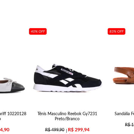
40% OFF
83% OFF
ariff 10220128
Tênis Masculino Reebok Gy7231
Sandália F
o
Preto/Branco
R$
1
4,90
R$
299,94
R$
499,90