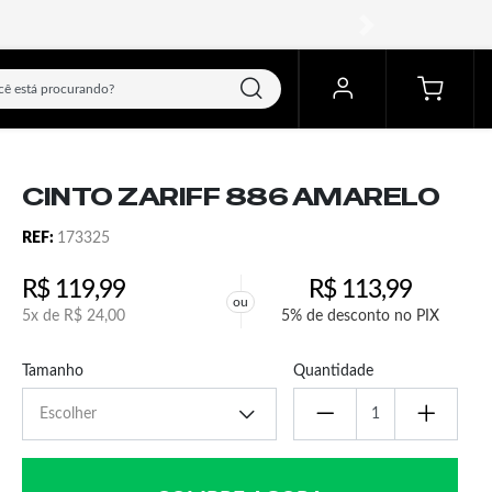
próximo
CINTO ZARIFF 886 AMARELO
REF:
173325
R$
119,99
R$
113,99
ou
5x de
R$
24,00
5% de desconto no PIX
Tamanho
Quantidade