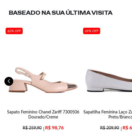
BASEADO NA SUA
ÚLTIMA VISITA
62% OFF
69% OFF
da
Sapato Feminino Chanel Zariff 7300506
Sapatilha Feminina Laço Z
Dourado/Creme
Preto/Branc
R$
98,76
R$
6
R$
259,90
R$
209,90