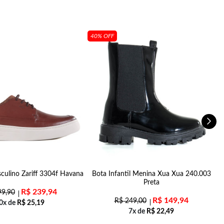
40% OFF
culino Zariff 3304f Havana
Bota Infantil Menina Xua Xua 240.003
Preta
R$
239,94
9,90
R$
149,94
R$
249,00
0x de
R$
25,19
7x de
R$
22,49