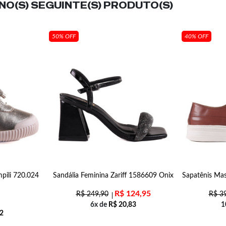
O(S) SEGUINTE(S) PRODUTO(S)
50% OFF
40% OFF
mpili 720.024
Sandália Feminina Zariff 1586609 Onix
Sapatênis Mas
R$
124,95
R$
249,90
R$
39
6x de
R$
20,83
1
2