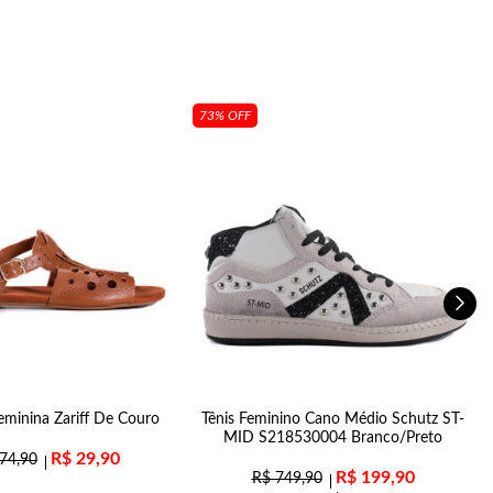
73% OFF
eminina Zariff De Couro
Tênis Feminino Cano Médio Schutz ST-
MID S218530004 Branco/Preto
R$
29,90
74,90
R$
199,90
R$
749,90