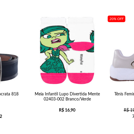
20% OFF
crata 818
Meia Infantil Lupo Divertida Mente
Tênis Femi
02403-002 Branco/Verde
R$
16,90
R$
19
2