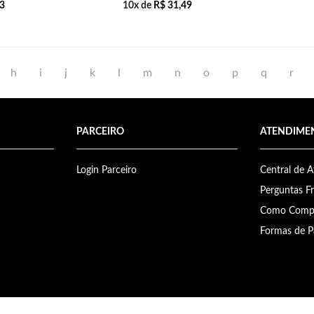
3
10x de
R$
31,49
h
i
j
k
l
m
n
o
p
q
r
PARCEIRO
ATENDIME
Login Parceiro
Central de 
Perguntas F
Como Comp
Formas de 