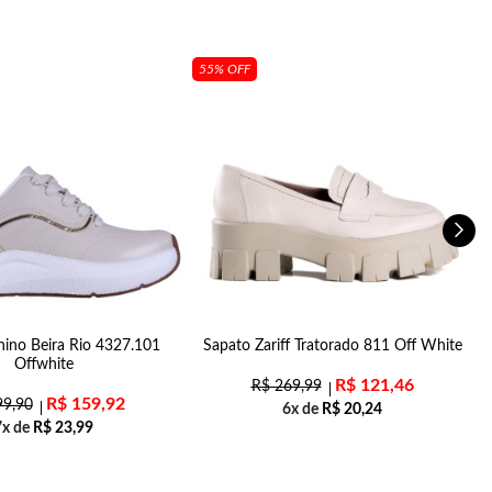
55% OFF
nino Beira Rio 4327.101
Sapato Zariff Tratorado 811 Off White
Offwhite
R$
121,46
R$
269,99
R$
159,92
9,90
6x de
R$
20,24
7x de
R$
23,99