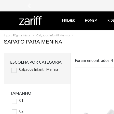
EI
na sua primeira compra!
anterior
MULHER
HOMEM
KID
Ir para Página Inicial
Calçados Infantil Menina
Sapato Infantil Feminino
SAPATO PARA MENINA
Foram encontrados
4
ESCOLHA POR CATEGORIA
Calçados Infantil Menina
TAMANHO
01
02