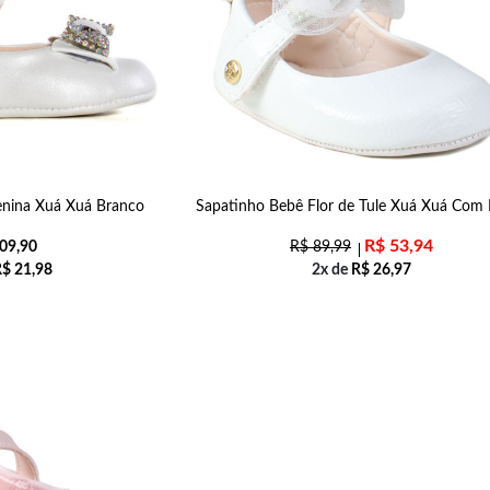
Menina Xuá Xuá Branco
Sapatinho Bebê Flor de Tule Xuá Xuá Com 
R$
53,94
09,90
R$
89,99
R$
21,98
2x de
R$
26,97