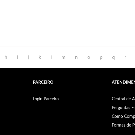
h
i
j
k
l
m
n
o
p
q
r
PARCEIRO
ATENDIME
Login Parceiro
Central de 
Perguntas F
Como Comp
Formas de 