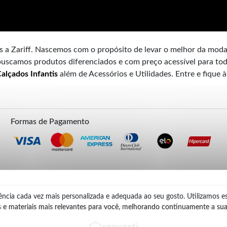
 a Zariff. Nascemos com o propósito de levar o melhor da mod
uscamos produtos diferenciados e com preço acessível para tod
alçados Infantis
além de Acessórios e Utilidades. Entre e fique 
Formas de Pagamento
iência cada vez mais personalizada e adequada ao seu gosto. Utilizamos 
 e materiais mais relevantes para você, melhorando continuamente a su
n Line Com. de Calç. Ltda.) | Travessa Frei Deodato, 230 | Francisco Beltrão | Parana - PR | C