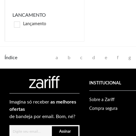
LANCAMENTO
Lançamento
Índice
a
b
c
d
e
f
g
INSTITUCIONAL
Sobre a Zariff
Imagina só receber
as melhores
Compra segura
ofertas
de bandeja por email. Bom, né?
Assinar