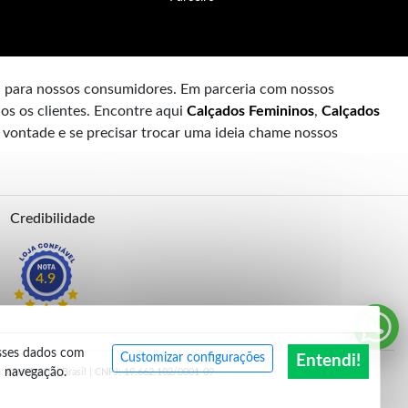
a para nossos consumidores. Em parceria com nossos
os os clientes. Encontre aqui
Calçados Femininos
,
Calçados
à vontade e se precisar trocar uma ideia chame nossos
Credibilidade
4.9
esses dados com
Customizar configurações
Entendi!
a navegação.
EP: 85601-620 | Brasil | CNPJ: 19.662.102/0001-09