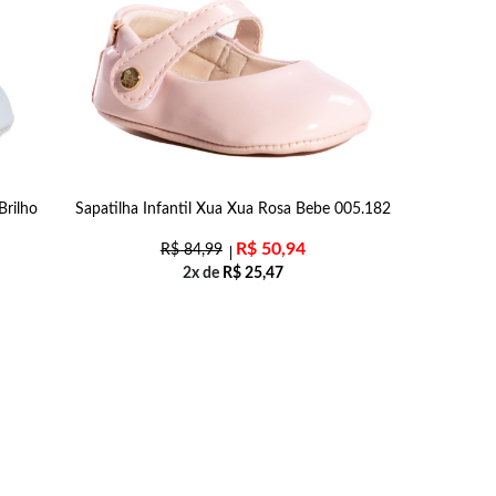
Brilho
Sapatilha Infantil Xua Xua Rosa Bebe 005.182
R$
50,94
R$
84,99
2x de
R$
25,47