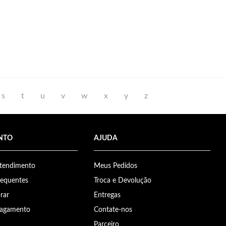
s
t
u
v
w
x
y
z
NTO
AJUDA
Atendimento
Meus Pedidos
requentes
Troca e Devolução
rar
Entregas
Pagamento
Contate-nos
Parceiro