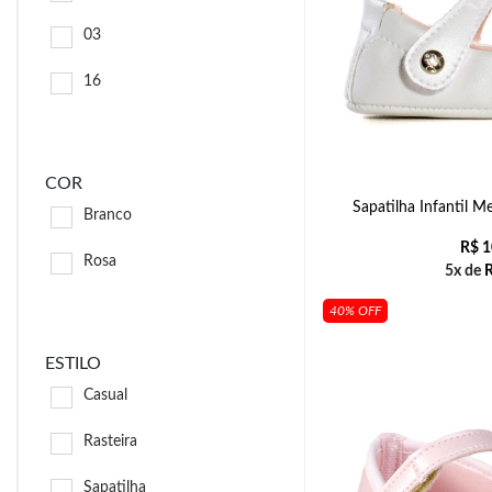
03
16
COR
Sapatilha Infantil 
Branco
R$
1
Rosa
5x de
40% OFF
ESTILO
Casual
Rasteira
Sapatilha