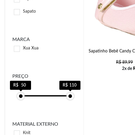
Sapato
MARCA
Xua Xua
Sapatinho Bebê Candy C
R$
89,99
2x de
PREÇO
50
110
MATERIAL EXTERNO
Knit