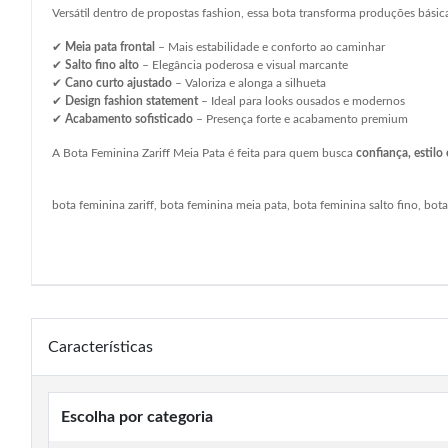
Versátil dentro de propostas fashion, essa bota transforma produções bási
✔
Meia pata frontal
– Mais estabilidade e conforto ao caminhar
✔
Salto fino alto
– Elegância poderosa e visual marcante
✔
Cano curto ajustado
– Valoriza e alonga a silhueta
✔
Design fashion statement
– Ideal para looks ousados e modernos
✔
Acabamento sofisticado
– Presença forte e acabamento premium
A Bota Feminina Zariff Meia Pata é feita para quem busca
confiança, estilo
bota feminina zariff, bota feminina meia pata, bota feminina salto fino, bo
Características
Escolha por categoria