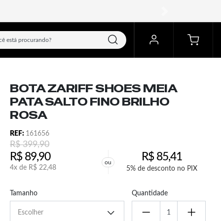
próximo
BOTA ZARIFF SHOES MEIA
PATA SALTO FINO BRILHO
ROSA
REF:
161656
R$
399,90
R$
89,90
R$
85,41
ou
4x de
R$
22,48
5% de desconto no PIX
Tamanho
Quantidade