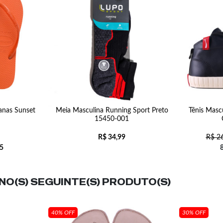
anas Sunset
Meia Masculina Running Sport Preto
Tênis Masc
15450-001
R$
34,99
R$
26
5
O(S) SEGUINTE(S) PRODUTO(S)
40% OFF
30% OFF