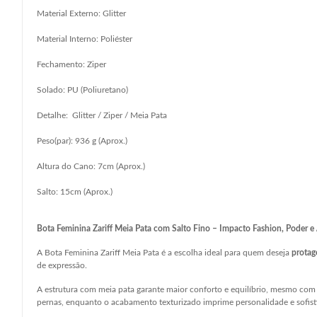
Material Externo: Glitter
Material Interno: Poliéster
Fechamento: Ziper
Solado: PU (Poliuretano)
Detalhe: Glitter / Ziper / Meia Pata
Peso(par): 936 g (Aprox.)
Altura do Cano: 7cm (Aprox.)
Salto: 15cm (Aprox.)
Bota Feminina Zariff Meia Pata com Salto Fino – Impacto Fashion, Poder e
A Bota Feminina Zariff Meia Pata é a escolha ideal para quem deseja
protag
de expressão.
A estrutura com meia pata garante maior conforto e equilíbrio, mesmo com o
pernas, enquanto o acabamento texturizado imprime personalidade e sofisti