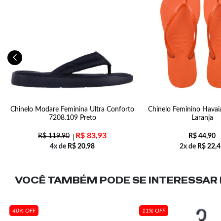
Chinelo Modare Feminina Ultra Conforto
Chinelo Feminino Havai
7208.109 Preto
Laranja
R$
83,93
R$
119,90
R$
44,90
4x de
R$
20,98
2x de
R$
22,4
VOCÊ TAMBÉM PODE SE INTERESSAR N
40% OFF
11% OFF