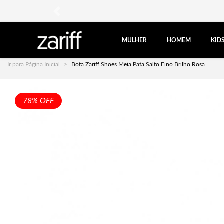
anterior
MULHER
HOMEM
KID
Ir para Página Inicial
Bota Zariff Shoes Meia Pata Salto Fino Brilho Rosa
78% OFF