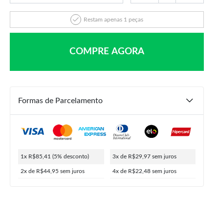
Restam apenas 1 peças
COMPRE AGORA
Formas de Parcelamento
R$
399,90
R$
89,90
R$
85,41
1x R$85,41
(5% desconto)
3x de R$29,97
sem juros
ou
4x de
R$
22,48
5% de desconto no PIX
2x de R$44,95
sem juros
4x de R$22,48
sem juros
COMPRAR