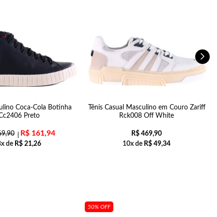
ulino Coca-Cola Botinha
Tênis Casual Masculino em Couro Zariff
Cc2406 Preto
Rck008 Off White
R$
161,94
9,90
R$
469,90
8x de
R$
21,26
10x de
R$
49,34
50% OFF