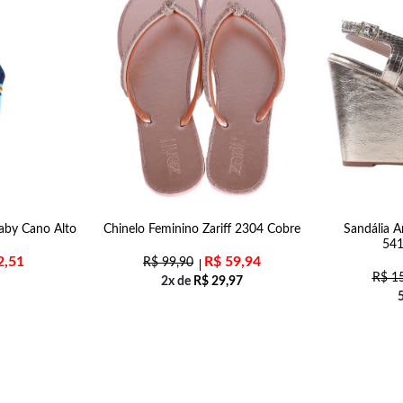
Baby Cano Alto
Chinelo Feminino Zariff 2304 Cobre
Sandália A
541
2,51
R$
59,94
R$
99,90
R$
15
2x de
R$
29,97