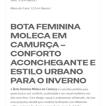
Salto: 3,5cm (Aprox.)
Altura do Cano: 12,5cm (Aprox.)
BOTA FEMININA
MOLECA EM
CAMURÇA –
CONFORTO
ACONCHEGANTE E
ESTILO URBANO
PARA O INVERNO
A
Bota Feminina Moleca em Camurça
é a escolha perfeita para
quem busca unir conforto, praticidade e um visual moderno nos
dias mais frios. Com design casual e acabamento sofisticado, ela traz
uma proposta versátil que combina facilmente com diferentes