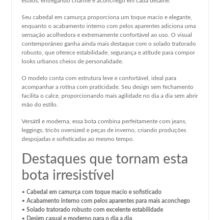
estilos, entregando charme e aconchego em cada detalhe.
Seu cabedal em camurça proporciona um toque macio e elegante,
enquanto o acabamento interno com pelos aparentes adiciona uma
sensação acolhedora e extremamente confortável ao uso. O visual
contemporâneo ganha ainda mais destaque com o solado tratorado
robusto, que oferece estabilidade, segurança e atitude para compor
looks urbanos cheios de personalidade.
O modelo conta com estrutura leve e confortável, ideal para
acompanhar a rotina com praticidade. Seu design sem fechamento
facilita o calce, proporcionando mais agilidade no dia a dia sem abrir
mão do estilo.
Versátil e moderna, essa bota combina perfeitamente com jeans,
leggings, tricôs oversized e peças de inverno, criando produções
despojadas e sofisticadas ao mesmo tempo.
Destaques que tornam esta
bota irresistível
•
Cabedal em camurça com toque macio e sofisticado
•
Acabamento interno com pelos aparentes para mais aconchego
•
Solado tratorado robusto com excelente estabilidade
•
Design casual e moderno para o dia a dia