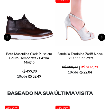
30% OFF
o
Bota Masculina Clark Pulse em
Sandália Feminina Zariff Noiva
Couro Democrata 604204
5237.11199 Prata
Mogno
R$
209,93
R$
299,90
R$
499,90
10x de
R$
22,04
10x de
R$
52,49
BASEADO NA SUA
ÚLTIMA VISITA
62% OFF
69% OFF