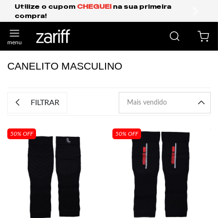
Utilize o cupom
CHEGUEI
na sua primeira
compra!
anterior
próxi
CANELITO MASCULINO
FILTRAR
50% OFF
50% OFF