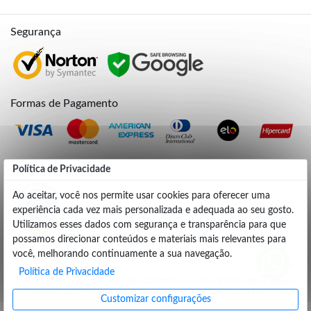
Segurança
Formas de Pagamento
Credibilidade
Política de Privacidade
Política de Privacidade
Ao aceitar, você nos permite usar cookies para oferecer uma
Ao aceitar, você nos permite usar cookies para oferecer uma
experiência cada vez mais personalizada e adequada ao seu gosto.
experiência cada vez mais personalizada e adequada ao seu gosto.
4.9
Utilizamos esses dados com segurança e transparência para que
Utilizamos esses dados com segurança e transparência para que
possamos direcionar conteúdos e materiais mais relevantes para
possamos direcionar conteúdos e materiais mais relevantes para
você, melhorando continuamente a sua navegação.
você, melhorando continuamente a sua navegação.
Política de Privacidade
Política de Privacidade
© Zariff. Todos os direitos reservados (Zariff On Line Com. de Calç. Ltda.) | Travessa
Frei Deodato, 230 | Francisco Beltrão | Parana - PR | CEP: 85601-620 | Brasil | CNPJ:
Customizar configurações
Customizar configurações
19.662.102/0001-09