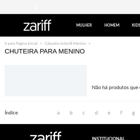
anterior
MULHER
HOMEM
KID
Ir para Página Inicial
Calçados Infantil Menino
Chuteiras
CHUTEIRA PARA MENINO
Não há produtos que 
Índice
a
b
c
d
e
f
g
INSTITUCIONAL