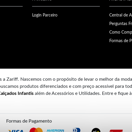
Login Parceiro
Central de 
Perguntas F
Como Comp
Formas de 
 a Zariff. Nascemos com o propósito de levar o melhor da mod
uscamos produtos diferenciados e com preço acessível para tod
alçados Infantis
além de Acessórios e Utilidades. Entre e fique 
Formas de Pagamento