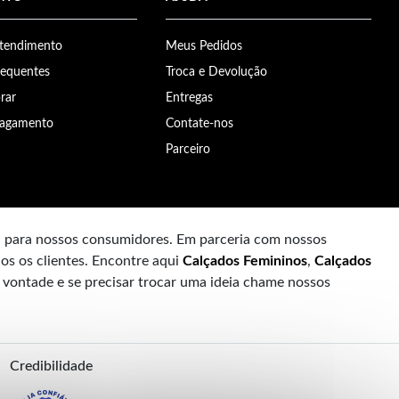
Atendimento
Meus Pedidos
requentes
Troca e Devolução
rar
Entregas
Pagamento
Contate-nos
Parceiro
a para nossos consumidores. Em parceria com nossos
os os clientes. Encontre aqui
Calçados Femininos
,
Calçados
à vontade e se precisar trocar uma ideia chame nossos
Credibilidade