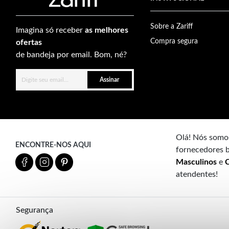
Sobre a Zariff
Imagina só receber
as melhores
Compra segura
ofertas
de bandeja por email. Bom, né?
Assinar
Olá! Nós somos
ENCONTRE-NOS AQUI
fornecedores b
Masculinos
e
C
atendentes!
Segurança