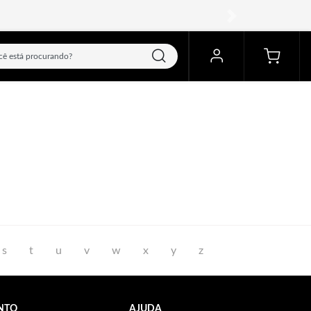
próximo
s
t
u
v
w
x
y
z
NTO
AJUDA