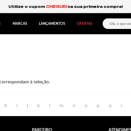
Utilize o cupom
CHEGUEI
na sua primeira compra!
S
MARCAS
LANÇAMENTOS
OFERTAS
correspondam à seleção.
h
i
j
k
l
m
n
o
p
q
r
PARCEIRO
ATENDIME