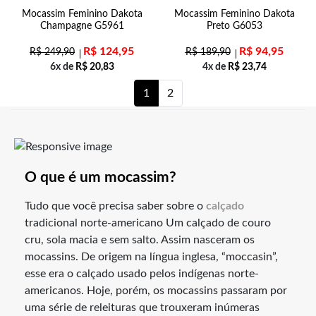
Mocassim Feminino Dakota
Mocassim Feminino Dakota
Champagne G5961
Preto G6053
R$
124,95
R$
94,95
R$
249,90
R$
189,90
6x de
R$
20,83
4x de
R$
23,74
1
2
O que é um mocassim?
Tudo que você precisa saber sobre o
calçado
tradicional norte-americano Um calçado de couro
cru, sola macia e sem salto. Assim nasceram os
mocassins. De origem na língua inglesa, “moccasin”,
esse era o calçado usado pelos indígenas norte-
americanos. Hoje, porém, os mocassins passaram por
uma série de releituras que trouxeram inúmeras