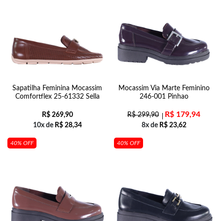
Sapatilha Feminina Mocassim
Mocassim Via Marte Feminino
Comfortflex 25-61332 Sella
246-001 Pinhao
R$
179,94
R$
269,90
R$
299,90
10x de
R$
28,34
8x de
R$
23,62
40% OFF
40% OFF