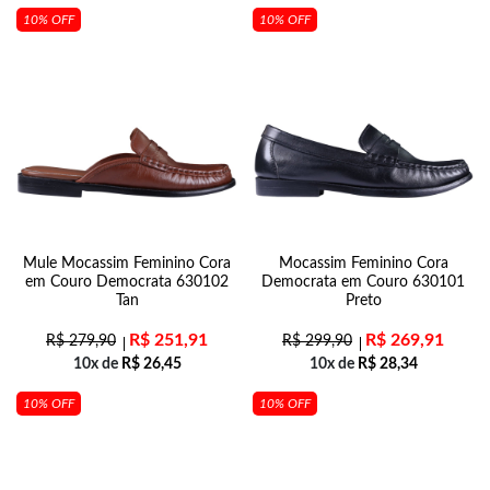
10% OFF
10% OFF
Mule Mocassim Feminino Cora
Mocassim Feminino Cora
em Couro Democrata 630102
Democrata em Couro 630101
Tan
Preto
R$
251,91
R$
269,91
R$
279,90
R$
299,90
10x de
R$
26,45
10x de
R$
28,34
10% OFF
10% OFF