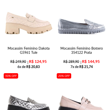
Mocassim Feminino Dakota
Mocassim Feminino Bottero
G5961 Tule
354122 Prata
R$
124,95
R$
144,95
R$
249,90
R$
289,90
6x de
R$
20,83
7x de
R$
21,74
50% OFF
20% OFF