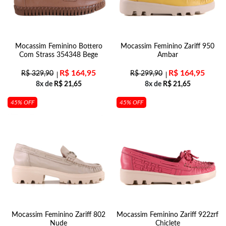
Mocassim Feminino Bottero
Mocassim Feminino Zariff 950
Com Strass 354348 Bege
Ambar
R$
164,95
R$
164,95
R$
329,90
R$
299,90
8x de
R$
21,65
8x de
R$
21,65
45% OFF
45% OFF
Mocassim Feminino Zariff 802
Mocassim Feminino Zariff 922zrf
Nude
Chiclete