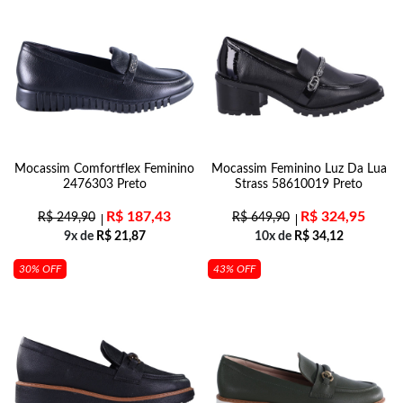
Mocassim Comfortflex Feminino
Mocassim Feminino Luz Da Lua
2476303 Preto
Strass 58610019 Preto
R$
187,43
R$
324,95
R$
249,90
R$
649,90
9x de
R$
21,87
10x de
R$
34,12
30% OFF
43% OFF