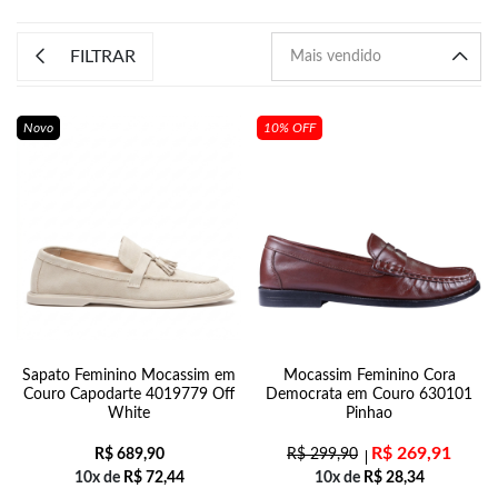
FILTRAR
Novo
10% OFF
Sapato Feminino Mocassim em
Mocassim Feminino Cora
Couro Capodarte 4019779 Off
Democrata em Couro 630101
White
Pinhao
R$
269,91
R$
689,90
R$
299,90
10x de
R$
72,44
10x de
R$
28,34