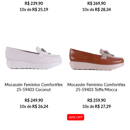
R$
239,90
R$
269,90
10x de
R$
25,19
10x de
R$
28,34
Mocassim Feminino Comfortflex
Mocassim Feminino Comfortflex
25-59403 Coconut
25-59403 Toffe/Mocca
R$
249,90
R$
259,90
10x de
R$
26,24
10x de
R$
27,29
40% OFF