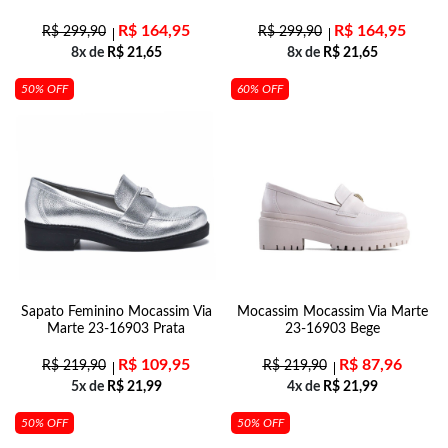
R$
164,95
R$
164,95
R$
299,90
R$
299,90
8x de
R$
21,65
8x de
R$
21,65
50% OFF
60% OFF
Sapato Feminino Mocassim Via
Mocassim Mocassim Via Marte
Marte 23-16903 Prata
23-16903 Bege
R$
109,95
R$
87,96
R$
219,90
R$
219,90
5x de
R$
21,99
4x de
R$
21,99
50% OFF
50% OFF