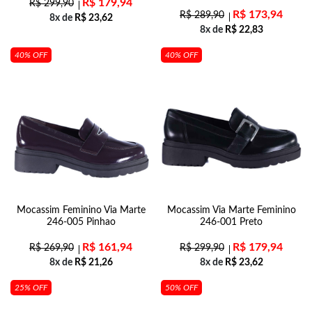
R$
179,94
R$
299,90
R$
173,94
R$
289,90
8x de
R$
23,62
8x de
R$
22,83
40% OFF
40% OFF
Mocassim Feminino Via Marte
Mocassim Via Marte Feminino
246-005 Pinhao
246-001 Preto
R$
161,94
R$
179,94
R$
269,90
R$
299,90
8x de
R$
21,26
8x de
R$
23,62
25% OFF
50% OFF