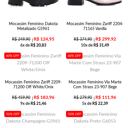
Mocassim Feminino Dakota
Mocassim Feminino Zariff 2204-
Metalizado G5961
71165 Vanilla
R$
124,95
R$
299,92
R$
249,90
R$
374,90
6x de
R$
20,83
10x de
R$
31,49
60% OFF
60% OFF
Mocassim Feminino Zariff 2209-
Mocassim Feminino Via Marte
71200 Off White/Onix
Com Strass 23-907 Bege
R$
183,96
R$
111,96
R$
459,90
R$
279,90
9x de
R$
21,46
5x de
R$
22,39
50% OFF
50% OFF