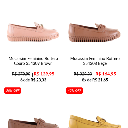
Mocassim Feminino Bottero
Mocassim Feminino Bottero
Couro 354309 Brown
354308 Bege
R$
139,95
R$
164,95
R$
279,90
R$
329,90
6x de
R$
23,33
8x de
R$
21,65
50% OFF
45% OFF