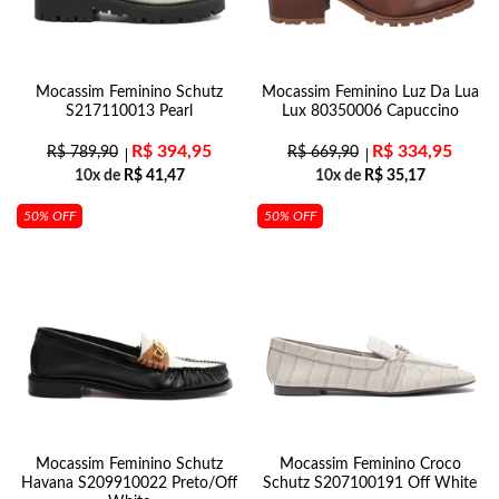
Mocassim Feminino Schutz
Mocassim Feminino Luz Da Lua
S217110013 Pearl
Lux 80350006 Capuccino
R$
394,95
R$
334,95
R$
789,90
R$
669,90
10x de
R$
41,47
10x de
R$
35,17
50% OFF
50% OFF
Mocassim Feminino Schutz
Mocassim Feminino Croco
Havana S209910022 Preto/Off
Schutz S207100191 Off White