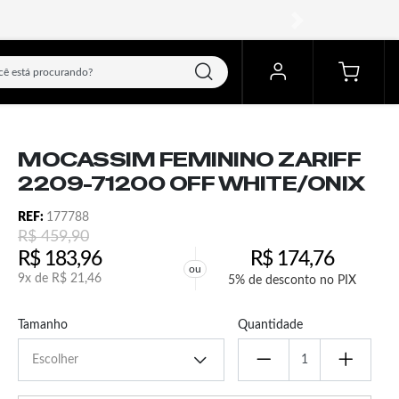
próximo
MOCASSIM FEMININO ZARIFF
2209-71200 OFF WHITE/ONIX
REF:
177788
R$
459,90
R$
183,96
R$
174,76
ou
9x de
R$
21,46
5% de desconto no PIX
Tamanho
Quantidade