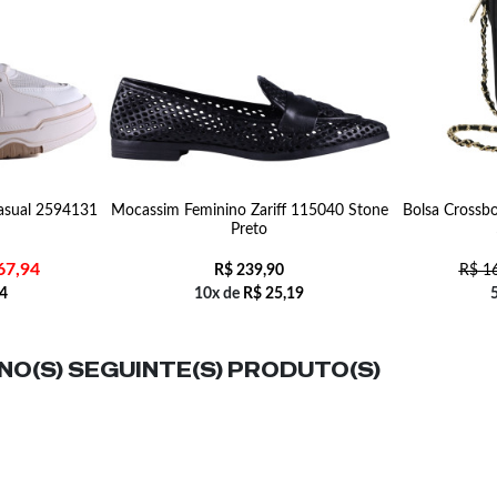
asual 2594131
Mocassim Feminino Zariff 115040 Stone
Bolsa Crossb
Preto
67,94
R$
239,90
R$
16
4
10x de
R$
25,19
O(S) SEGUINTE(S) PRODUTO(S)