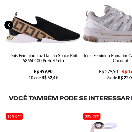
Tênis Feminino Luz Da Lua Space Knit
Tênis Feminino Ramarim C
58650400 Preto/Preto
Coconut
R$
1
R$
499,90
R$
279,90
10x de
R$
52,49
8x de
R$
22,0
VOCÊ TAMBÉM PODE SE INTERESSAR N
10% OFF
30% OFF