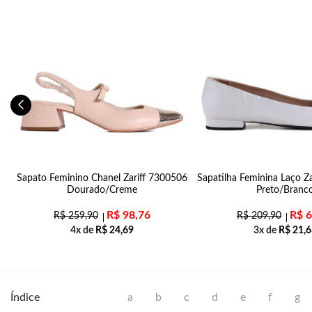
Sapato Feminino Chanel Zariff 7300506
Sapatilha Feminina Laço Z
Dourado/Creme
Preto/Branc
R$
98,76
R$
6
R$
259,90
R$
209,90
4x de
R$
24,69
3x de
R$
21,6
Índice
a
b
c
d
e
f
g