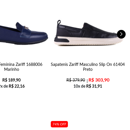
Feminina Zariff 1688006
Sapatenis Zariff Masculino Slip On 61404
Marinho
Preto
R$
303,90
R$
189,90
R$
379,90
9x de
R$
22,16
10x de
R$
31,91
74% OFF