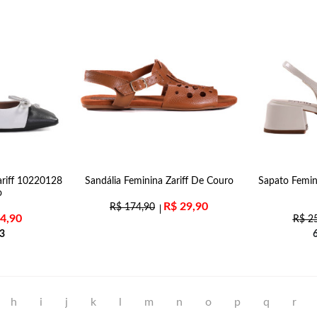
ariff 10220128
Sandália Feminina Zariff De Couro
Sapato Femin
o
R$
29,90
R$
174,90
4,90
R$
25
3
h
i
j
k
l
m
n
o
p
q
r