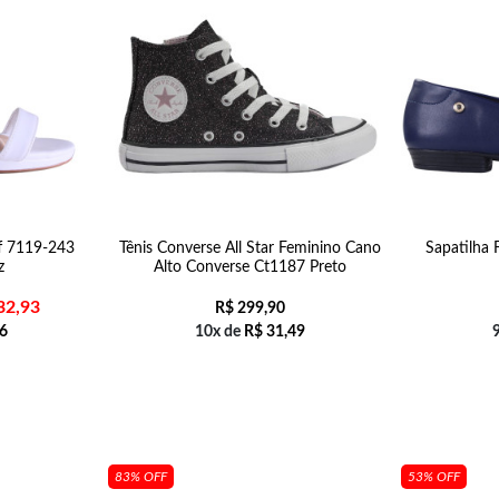
ff 7119-243
Tênis Converse All Star Feminino Cano
Sapatilha 
z
Alto Converse Ct1187 Preto
32,93
R$
299,90
6
10x de
R$
31,49
83% OFF
53% OFF