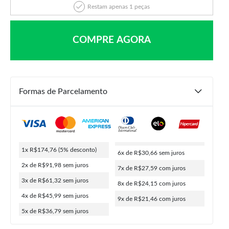
Restam apenas 1 peças
COMPRE AGORA
Formas de Parcelamento
R$
459,90
R$
183,96
R$
174,76
1x R$174,76
(5% desconto)
6x de R$30,66
sem juros
ou
9x de
R$
21,46
5% de desconto no PIX
2x de R$91,98
sem juros
7x de R$27,59
com juros
3x de R$61,32
sem juros
8x de R$24,15
com juros
4x de R$45,99
sem juros
9x de R$21,46
com juros
COMPRAR
5x de R$36,79
sem juros