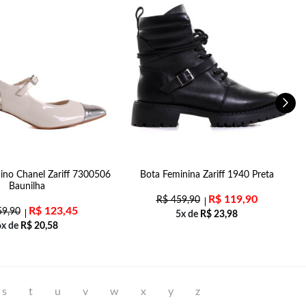
ino Chanel Zariff 7300506
Bota Feminina Zariff 1940 Preta
S
Baunilha
R$
119,90
R$
459,90
R$
123,45
9,90
5x de
R$
23,98
6x de
R$
20,58
s
t
u
v
w
x
y
z