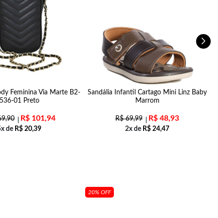
ody Feminina Via Marte B2-
Sandália Infantil Cartago Mini Linz Baby
536-01 Preto
Marrom
R$
101,94
R$
48,93
9,90
R$
69,99
5x de
R$
20,39
2x de
R$
24,47
20% OFF