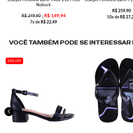
3
Scarpin Feminino Zariff 9430-216 Preto
Scarpin Feminino Zariff 7
Nobuck
R$
259,90
R$
149,94
R$
249,90
10x de
R$
27,
7x de
R$
22,49
VOCÊ TAMBÉM PODE SE INTERESSAR N
50% OFF