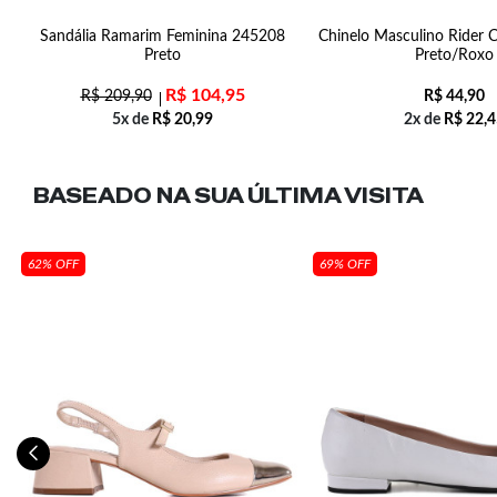
4
Sandália Ramarim Feminina 245208
Chinelo Masculino Rider 
Preto
Preto/Roxo
R$
104,95
R$
209,90
R$
44,90
5x de
R$
20,99
2x de
R$
22,4
BASEADO NA SUA
ÚLTIMA VISITA
62% OFF
69% OFF