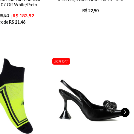
eminino Zariff Boneca
Meia Calça Loba News Fio 15 Preto
07 Off White/Preto
R$
22,90
R$
183,92
9,90
9x de
R$
21,46
50% OFF