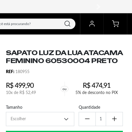
próximo
SAPATO LUZ DA LUA ATACAMA
FEMININO 60530004 PRETO
REF:
180955
R$
499,90
R$
474,91
ou
10x de
R$
52,49
5% de desconto no PIX
Tamanho
Quantidade