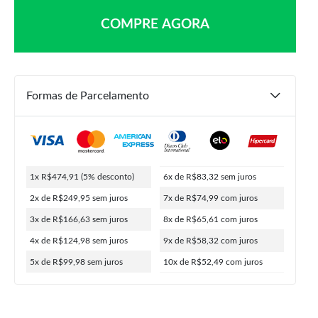
COMPRE AGORA
Formas de Parcelamento
R$
499,90
R$
474,91
1x R$474,91
(5% desconto)
6x de R$83,32
sem juros
ou
10x de
R$
52,49
5% de desconto no PIX
2x de R$249,95
sem juros
7x de R$74,99
com juros
3x de R$166,63
sem juros
8x de R$65,61
com juros
4x de R$124,98
sem juros
9x de R$58,32
com juros
COMPRAR
5x de R$99,98
sem juros
10x de R$52,49
com juros