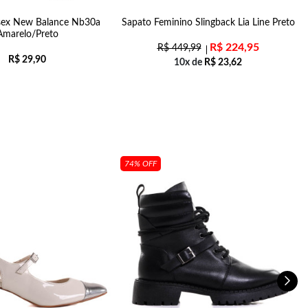
sex New Balance Nb30a
Sapato Feminino Slingback Lia Line Preto
Amarelo/Preto
R$
224,95
R$
449,99
R$
29,90
10x de
R$
23,62
74% OFF