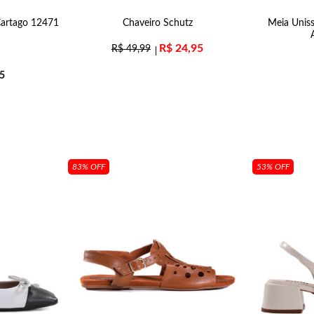
Cartago 12471
Chaveiro Schutz
Meia Unis
R$
24,95
R$
49,99
5
83% OFF
53% OFF