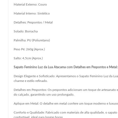
Material Externo: Couro
Material Interno: Sintético
Detalhes: Pespontos / Metal
Solado: Borracha
Palmilha: PU (Poliuretano)
Peso Pé: 260g (Aprox.)
Salto: 4,5cm (Aprox.)
Sapato Feminino Luz da Lua Atacama com Detalhes em Pespontos e Metal: 
Design Elegante e Sofisticado: Apresentamos o Sapato Feminino Luz da Lua 
charme e estilo refinado.
Detalhes em Pespontos: Os pespontos adicionam um toque de artesanato e 
do calçado, garantindo um uso prolongado.
Aplique em Metal: O detalhe em metal confere um toque moderno e luxuoso
Conforto e Qualidade: Fabricado com materiais de alta qualidade, o sapato
confortável, ideal para longas horas.