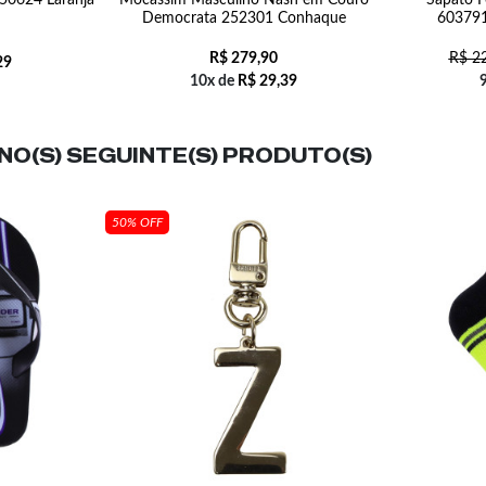
150624 Laranja
Mocassim Masculino Nash em Couro
Sapato F
Democrata 252301 Conhaque
603791
R$
279,90
R$
22
29
10x de
R$
29,39
O(S) SEGUINTE(S) PRODUTO(S)
50% OFF