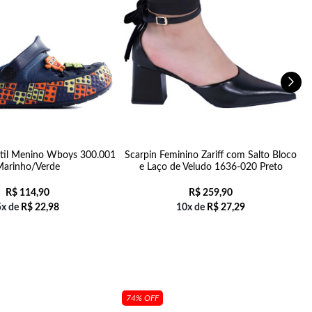
ntil Menino Wboys 300.001
Scarpin Feminino Zariff com Salto Bloco
Marinho/Verde
e Laço de Veludo 1636-020 Preto
R$
114,90
R$
259,90
5x de
R$
22,98
10x de
R$
27,29
74% OFF