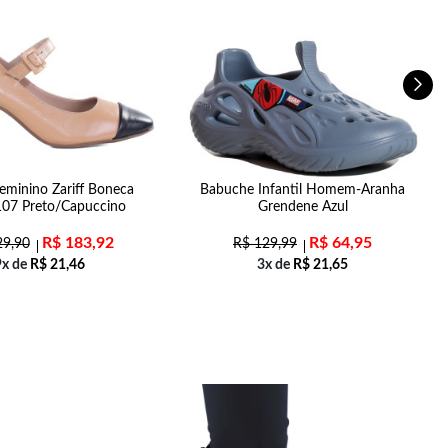
eminino Zariff Boneca
Babuche Infantil Homem-Aranha
T
07 Preto/Capuccino
Grendene Azul
R$
183,92
R$
64,95
9,90
R$
129,99
9x de
R$
21,46
3x de
R$
21,65