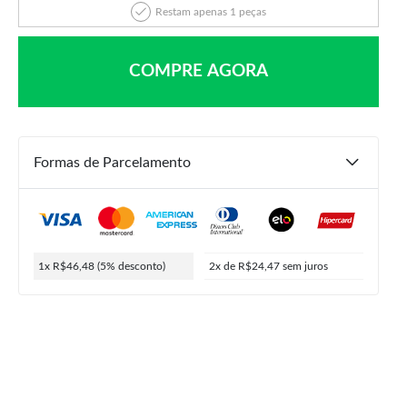
Restam apenas 1 peças
COMPRE AGORA
Formas de Parcelamento
R$
69,99
R$
48,93
R$
46,48
ou
2x de
R$
24,47
5% de desconto no PIX
1x R$46,48
(5% desconto)
2x de R$24,47
sem juros
COMPRAR