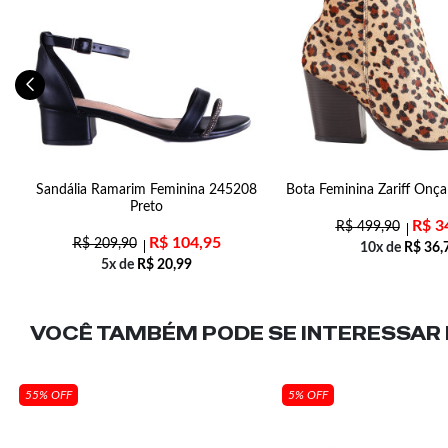
06
Sandália Ramarim Feminina 245208
Bota Feminina Zariff Onç
Preto
R$
3
R$
499,90
R$
104,95
R$
209,90
10x de
R$
36,
5x de
R$
20,99
VOCÊ TAMBÉM PODE SE INTERESSAR N
55% OFF
5% OFF