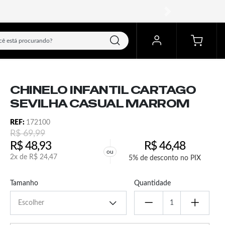
próximo
CHINELO INFANTIL CARTAGO
SEVILHA CASUAL MARROM
REF:
172100
R$
69,99
R$
48,93
R$
46,48
ou
2x de
R$
24,47
5% de desconto no PIX
Tamanho
Quantidade