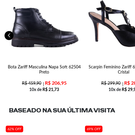
.
Bota Zariff Masculina Napa Soft 62504
Scarpin Feminino Zariff 
Preto
Cristal
R$
206,95
R$
2
R$
459,90
R$
299,90
10x de
R$
21,73
10x de
R$
29,
BASEADO NA SUA
ÚLTIMA VISITA
62% OFF
69% OFF