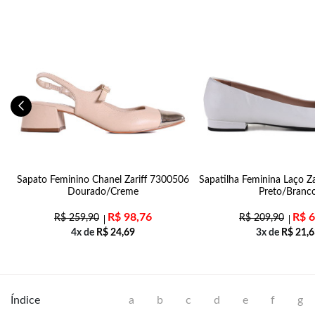
03
Sapato Feminino Chanel Zariff 7300506
Sapatilha Feminina Laço Z
Dourado/Creme
Preto/Branc
R$
98,76
R$
6
R$
259,90
R$
209,90
4x de
R$
24,69
3x de
R$
21,6
Índice
a
b
c
d
e
f
g