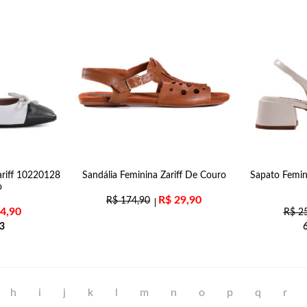
ariff 10220128
Sandália Feminina Zariff De Couro
Sapato Femin
o
R$
29,90
R$
174,90
4,90
R$
25
3
h
i
j
k
l
m
n
o
p
q
r