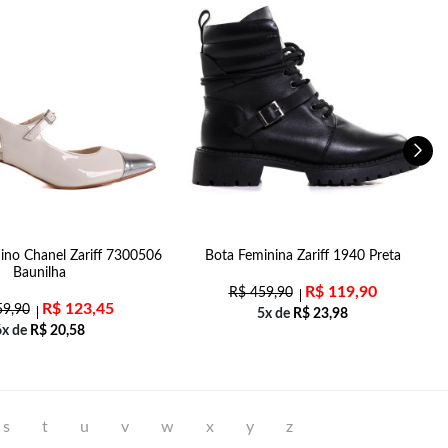
ino Chanel Zariff 7300506
Bota Feminina Zariff 1940 Preta
S
Baunilha
R$
119,90
R$
459,90
R$
123,45
9,90
5x de
R$
23,98
6x de
R$
20,58
s
t
u
v
w
x
y
z