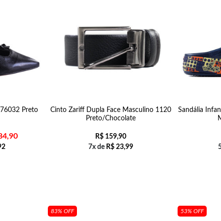
676032 Preto
Cinto Zariff Dupla Face Masculino 1120
Sandália Infa
Preto/Chocolate
84,90
R$
159,90
92
7x de
R$
23,99
83% OFF
53% OFF