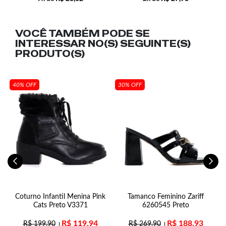
VOCÊ TAMBÉM PODE SE
INTERESSAR NO(S) SEGUINTE(S)
PRODUTO(S)
40% OFF
30% OFF
Coturno Infantil Menina Pink
Tamanco Feminino Zariff
Cats Preto V3371
6260545 Preto
V
R$
119,94
R$
188,93
R$
199,90
R$
269,90