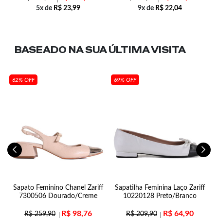
5x de
R$
23,99
9x de
R$
22,04
BASEADO NA SUA
ÚLTIMA VISITA
62% OFF
69% OFF
o
Sapato Feminino Chanel Zariff
Sapatilha Feminina Laço Zariff
7300506 Dourado/Creme
10220128 Preto/Branco
R$
98,76
R$
64,90
R$
259,90
R$
209,90