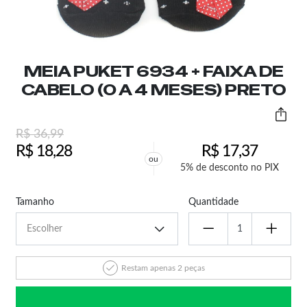
MEIA PUKET 6934 + FAIXA DE
CABELO (0 A 4 MESES) PRETO
R$
36,99
R$
18,28
R$
17,37
ou
5% de desconto no PIX
Tamanho
Quantidade
Restam apenas 2 peças