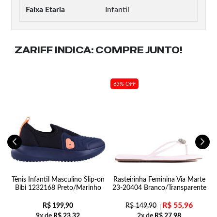
Faixa Etaria
Infantil
ZARIFF INDICA:
COMPRE JUNTO!
63% OFF
nt
Tênis Infantil Masculino Slip-on
Rasteirinha Feminina Via Marte
Bibi 1232168 Preto/Marinho
23-20404 Branco/Transparente
R$
55,96
R$
199,90
R$
149,90
9x de
R$
23,32
2x de
R$
27,98